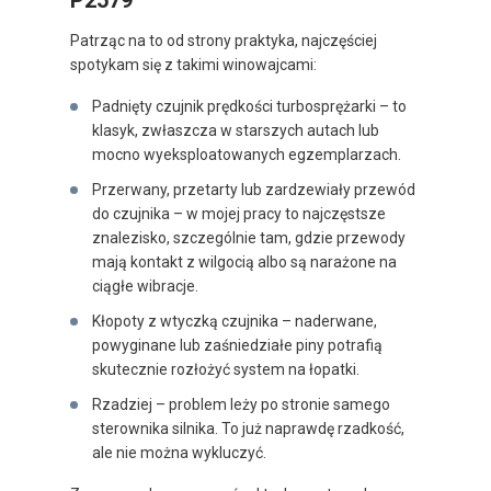
P2579
Patrząc na to od strony praktyka, najczęściej
spotykam się z takimi winowajcami:
Padnięty czujnik prędkości turbosprężarki – to
klasyk, zwłaszcza w starszych autach lub
mocno wyeksploatowanych egzemplarzach.
Przerwany, przetarty lub zardzewiały przewód
do czujnika – w mojej pracy to najczęstsze
znalezisko, szczególnie tam, gdzie przewody
mają kontakt z wilgocią albo są narażone na
ciągłe wibracje.
Kłopoty z wtyczką czujnika – naderwane,
powyginane lub zaśniedziałe piny potrafią
skutecznie rozłożyć system na łopatki.
Rzadziej – problem leży po stronie samego
sterownika silnika. To już naprawdę rzadkość,
ale nie można wykluczyć.