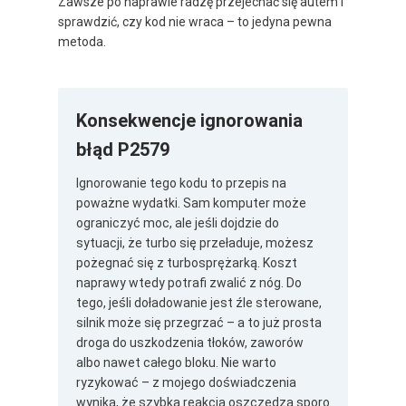
Zawsze po naprawie radzę przejechać się autem i
sprawdzić, czy kod nie wraca – to jedyna pewna
metoda.
Konsekwencje ignorowania
błąd P2579
Ignorowanie tego kodu to przepis na
poważne wydatki. Sam komputer może
ograniczyć moc, ale jeśli dojdzie do
sytuacji, że turbo się przeładuje, możesz
pożegnać się z turbosprężarką. Koszt
naprawy wtedy potrafi zwalić z nóg. Do
tego, jeśli doładowanie jest źle sterowane,
silnik może się przegrzać – a to już prosta
droga do uszkodzenia tłoków, zaworów
albo nawet całego bloku. Nie warto
ryzykować – z mojego doświadczenia
wynika, że szybka reakcja oszczędza sporo