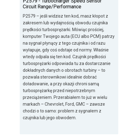
P2579 - Turbocharger Speed Sensor
Circuit Range/Performance
P2579 – jeśli widzisz ten kod, masz kłopot z
zakresem lub wydajnością obwodu czujnika
prędkości turbosprężarki. Mówiąc prościej,
komputer Twojego auta (ECU albo PCM) patrzy
na sygnał płynący z tego czujnika i od razu
wyłapuje, gdy coś odstaje od normy. Właśnie
wtedy odpala się ten kod. Czujnik prędkości
turbosprężarki odpowiada tu za dostarczanie
dokładnych danych o obrotach turbiny – to
pozwala sterownikowi idealnie dobrać
doładowanie, a przy okazji chroni samą
turbosprężarkę przed niepotrzebnym
przeciążeniem. Przerabiałem to już w wielu
markach – Chevrolet, Ford, GMC – zawsze
chodzi o to samo: problem z sygnałem z
czujnika lub jego obwodem.