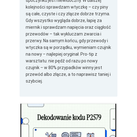
spoczynku jest niewidoczny. W dalszej
kolejności sprawdzam wtyczkę – czy piny
są całe, czyste i czy złącze dobrze trzyma.
Gdy wszystko wygląda dobrze, łapię za
miernik i sprawdzam napięcia oraz ciągłość
przewodów – tak wykluczam zwarcia i
przerwy. Na samym końcu, gdy przewody i
wtyczka są w porządku, wymieniam czujnik
na nowy – najlepiej oryginał. Pro-tip z
warsztatu: nie pędź od razu po nowy
czujnik – w 80% przypadków winny jest
przewód albo złącze, a to naprawisz taniej i
szybciej.