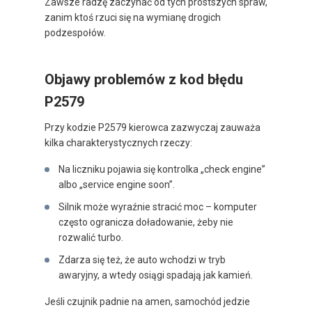
Zawsze radzę zaczynać od tych prostszych spraw,
zanim ktoś rzuci się na wymianę drogich
podzespołów.
Objawy problemów z kod błędu
P2579
Przy kodzie P2579 kierowca zazwyczaj zauważa
kilka charakterystycznych rzeczy:
Na liczniku pojawia się kontrolka „check engine”
albo „service engine soon”.
Silnik może wyraźnie stracić moc – komputer
często ogranicza doładowanie, żeby nie
rozwalić turbo.
Zdarza się też, że auto wchodzi w tryb
awaryjny, a wtedy osiągi spadają jak kamień.
Jeśli czujnik padnie na amen, samochód jedzie