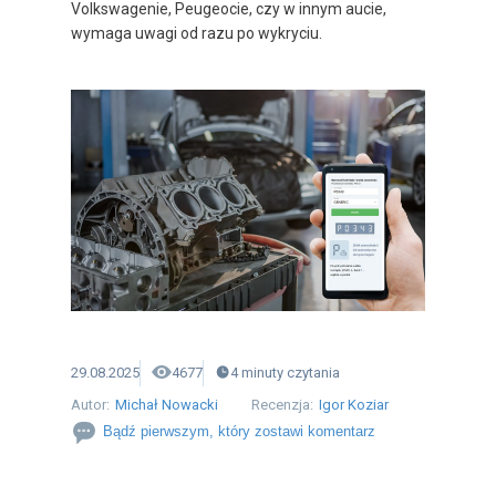
Volkswagenie, Peugeocie, czy w innym aucie,
wymaga uwagi od razu po wykryciu.
29.08.2025
4677
4
minuty
czytania
Autor:
Michał Nowacki
Recenzja:
Igor Koziar
Bądź pierwszym, który zostawi komentarz