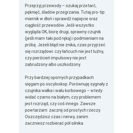
Przejrzyj przewody – szukaj przetarć,
pęknięć, śladów przegrzania. Tutaj pro-tip:
miernik w dłoń i sprawdź napięcie oraz
ciągłość przewodów. Jeśli wszystko
wygląda OK, biorę drugi, sprawny czujnik
(jeśli mam taki pod ręką) i podmieniam na
próbę. Jeżeli błąd nie znika, czas przyjrzeć
się rozrządowi: czy łańcuch nie jest luźny,
czy pierścień impulsowy nie jest
zabrudzony albo uszkodzony.
Przy bardziej opornych przypadkach
sięgam po oscyloskop. Porównuję sygnały z
czujnika wałka i wału korbowego – wtedy
widać czarno na białym, czy problemem
jest rozrząd, czy coś innego. Zawsze
powtarzam: zacznij od prostych rzeczy.
Oszczędzisz czas i nerwy, zanim
zaczniesz rozbierać pół silnika.