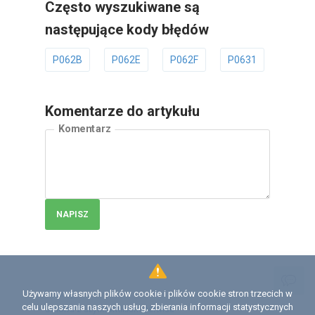
Często wyszukiwane są
następujące kody błędów
P062B
P062E
P062F
P0631
P0634
Komentarze do artykułu
Komentarz
NAPISZ
Używamy własnych plików cookie i plików cookie stron trzecich w
Licencja
celu ulepszania naszych usług, zbierania informacji statystycznych
Umowa z użytkownikiem serwisu