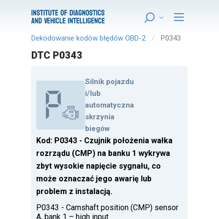
Dekodowanie kodów błędów OBD-2
P0343
DTC P0343
Silnik pojazdu
i/lub
automatyczna
skrzynia
biegów
Kod: P0343 - Czujnik położenia wałka
rozrządu (CMP) na banku 1 wykrywa
zbyt wysokie napięcie sygnału, co
może oznaczać jego awarię lub
problem z instalacją.
P0343 - Camshaft position (CMP) sensor
A, bank 1 – high input