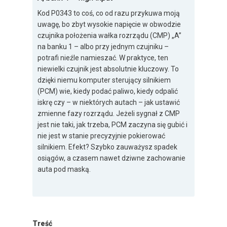
Kod P0343 to coś, co od razu przykuwa moją
uwagę, bo zbyt wysokie napięcie w obwodzie
czujnika położenia wałka rozrządu (CMP) „A”
na banku 1 – albo przy jednym czujniku –
potrafi nieźle namieszać. W praktyce, ten
niewielki czujnik jest absolutnie kluczowy. To
dzięki niemu komputer sterujący silnikiem
(PCM) wie, kiedy podać paliwo, kiedy odpalić
iskrę czy – w niektórych autach – jak ustawić
zmienne fazy rozrządu. Jeżeli sygnał z CMP
jest nie taki, jak trzeba, PCM zaczyna się gubić i
nie jest w stanie precyzyjnie pokierować
silnikiem. Efekt? Szybko zauważysz spadek
osiągów, a czasem nawet dziwne zachowanie
auta pod maską.
Treść