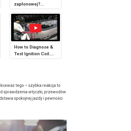
zapłonowej?
NAPRAW je w kilka
minut!
How to Diagnose &
Test Ignition Coil.
P0351, P0352,
P0353, P0354. OBD-
II-Ignition Coil
Malfunction.
lekceważ tego – szybka reakcja to
j od sprawdzenia wtyczki, przewodów
odstawa spokojnej jazdy i pewności