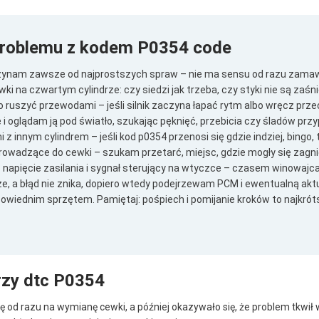
problemu z kodem P0354 code
czynam zawsze od najprostszych spraw – nie ma sensu od razu zamaw
 na czwartym cylindrze: czy siedzi jak trzeba, czy styki nie są zaśni
ruszyć przewodami – jeśli silnik zaczyna łapać rytm albo wręcz prze
oglądam ją pod światło, szukając pęknięć, przebicia czy śladów przy
z innym cylindrem – jeśli kod p0354 przenosi się gdzie indziej, bingo, t
adzące do cewki – szukam przetarć, miejsc, gdzie mogły się zagnieś
pięcie zasilania i sygnał sterujący na wtyczce – czasem winowajca kr
, a błąd nie znika, dopiero wtedy podejrzewam PCM i ewentualną aktua
powiednim sprzętem. Pamiętaj: pośpiech i pomijanie kroków to najkrót
rzy dtc P0354
 się od razu na wymianę cewki, a później okazywało się, że problem tkw