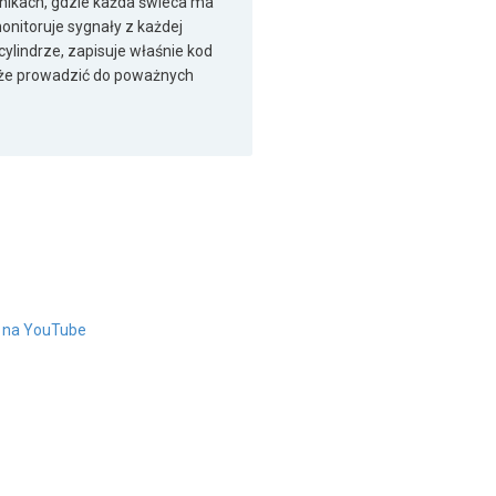
nikach, gdzie każda świeca ma
onitoruje sygnały z każdej
ylindrze, zapisuje właśnie kod
oże prowadzić do poważnych
" na YouTube