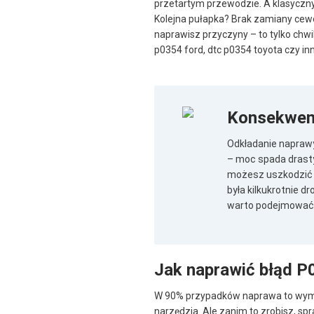
przetartym przewodzie. A klasycznym 
Kolejna pułapka? Brak zamiany cewe
naprawisz przyczyny – to tylko chw
p0354 ford, dtc p0354 toyota czy i
Konsekwen
Odkładanie naprawy
– moc spada drasty
możesz uszkodzić k
była kilkukrotnie 
warto podejmować, j
Jak naprawić błąd P
W 90% przypadków naprawa to wymia
narzędzia. Ale zanim to zrobisz, 