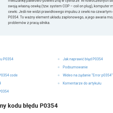
mieszankę paliwowo-powietrzną w cylindrze. W nowoczesnych sil
swoją własną cewkę (tzw. system COP – coil on plug), komputer m
cewki. Jeśli nie widzi prawidłowego impulsu z cewki na czwartym c
P0354. To ważny element układu zapłonowego, a jego awaria m
problemów z pracą silnika.
du P0354
Jak naprawić błąd P0354
Podsumowanie
P0354 code
Wideo na żądanie "Error p0354
4
Komentarze do artykułu
P0354
yny kodu błędu P0354