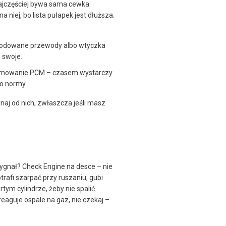
najczęściej bywa sama cewka
 niej, bo lista pułapek jest dłuższa.
orodowane przewody albo wtyczka
ą swoje.
ramowanie PCM – czasem wystarczy
do normy.
ynaj od nich, zwłaszcza jeśli masz
 sygnał? Check Engine na desce – nie
rafi szarpać przy ruszaniu, gubi
ym cylindrze, żeby nie spalić
 reaguje ospale na gaz, nie czekaj –