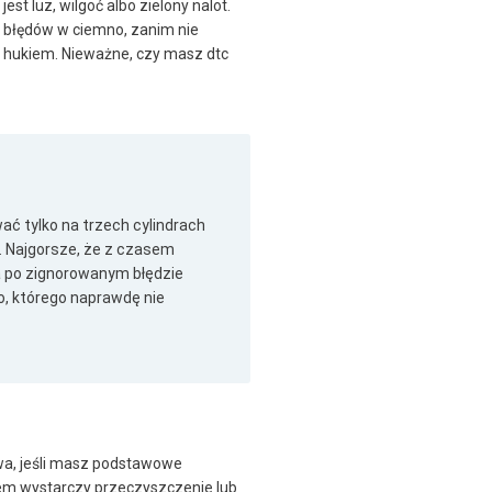
st luz, wilgoć albo zielony nalot.
j błędów w ciemno, zanim nie
m hukiem. Nieważne, czy masz dtc
ać tylko na trzech cylindrach
. Najgorsze, że z czasem
wa po zignorowanym błędzie
o, którego naprawdę nie
wa, jeśli masz podstawowe
sem wystarczy przeczyszczenie lub