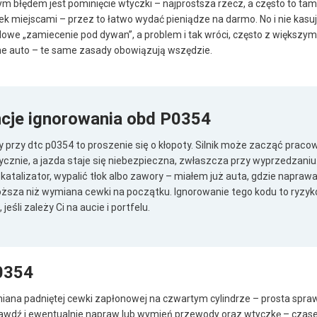
błędem jest pominięcie wtyczki – najprostsza rzecz, a często to tam je
k miejscami – przez to łatwo wydać pieniądze na darmo. No i nie kasu
ilowe „zamiecenie pod dywan”, a problem i tak wróci, często z większy
nne auto – te same zasady obowiązują wszędzie.
cje ignorowania obd P0354
 przy dtc p0354 to proszenie się o kłopoty. Silnik może zacząć pracow
cznie, a jazda staje się niebezpieczna, zwłaszcza przy wyprzedzaniu
atalizator, wypalić tłok albo zawory – miałem już auta, gdzie napra
droższa niż wymiana cewki na początku. Ignorowanie tego kodu to ryzyk
eśli zależy Ci na aucie i portfelu.
0354
na padniętej cewki zapłonowej na czwartym cylindrze – prosta spra
sprawdź i ewentualnie napraw lub wymień przewody oraz wtyczkę – cza