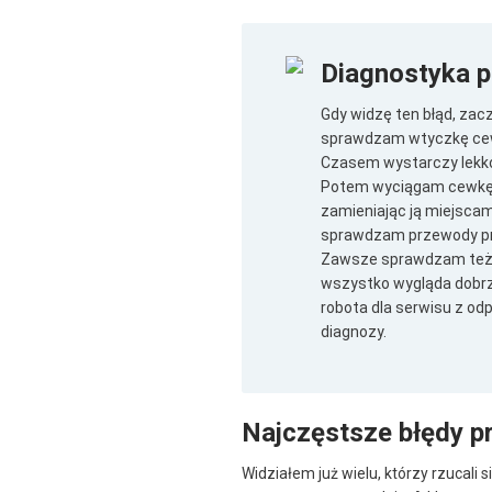
Diagnostyka 
Gdy widzę ten błąd, za
sprawdzam wtyczkę cewki
Czasem wystarczy lekko 
Potem wyciągam cewkę i 
zamieniając ją miejscami 
sprawdzam przewody prow
Zawsze sprawdzam też na
wszystko wygląda dobrze
robota dla serwisu z od
diagnozy.
Najczęstsze błędy p
Widziałem już wielu, którzy rzucali