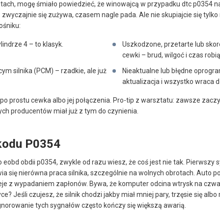
autach, mogę śmiało powiedzieć, że winowajcą w przypadku dtc p0354 
yczajnie się zużywa, czasem nagle pada. Ale nie skupiajcie się tylko na
ośniku:
ndrze 4 – to klasyk.
Uszkodzone, przetarte lub sk
cewki – brud, wilgoć i czas robi
m silnika (PCM) – rzadkie, ale już
Nieaktualne lub błędne oprog
aktualizacja i wszystko wraca 
 po prostu cewka albo jej połączenia. Pro-tip z warsztatu: zawsze zacz
tych producentów miał już z tym do czynienia.
 kodu P0354
o eobd obdii p0354, zwykle od razu wiesz, że coś jest nie tak. Pierwszy
a się nierówna praca silnika, szczególnie na wolnych obrotach. Auto pot
eje z wypadaniem zapłonów. Bywa, że komputer odcina wtrysk na czwart
e? Jeśli czujesz, że silnik chodzi jakby miał mniej pary, trzęsie się albo
gnorowanie tych sygnałów często kończy się większą awarią.