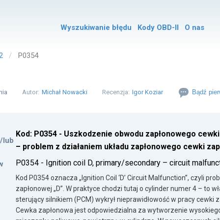
Wyszukiwanie błędu
Kody OBD-II
O nas
2
P0354
nia
Autor:
Michał Nowacki
Recenzja:
Igor Koziar
Bądź pier
Kod: P0354 - Uszkodzenie obwodu zapłonowego cewki D
i/lub
– problem z działaniem układu zapłonowego cewki zap
P0354 - Ignition coil D, primary/secondary – circuit malfunc
w
Kod P0354 oznacza „Ignition Coil ‘D’ Circuit Malfunction”, czyli 
zapłonowej „D”. W praktyce chodzi tutaj o cylinder numer 4 – to 
sterujący silnikiem (PCM) wykrył nieprawidłowość w pracy cewki z
Cewka zapłonowa jest odpowiedzialna za wytworzenie wysokiego 