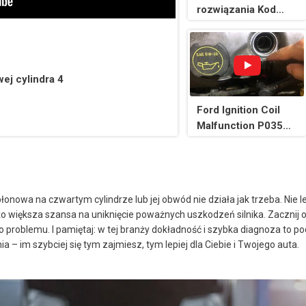
rozwiązania Kod
P0354: Cewka
zapłonowa „D”
Obwód
pierwotny/wtórny
ej cylindra 4
Ford Ignition Coil
Malfunction P0351
P0352 P0353 P0354
P0355 P0356
łonowa na czwartym cylindrze lub jej obwód nie działa jak trzeba. Nie 
żo większa szansa na uniknięcie poważnych uszkodzeń silnika. Zaczni
ło problemu. I pamiętaj: w tej branży dokładność i szybka diagnoza to p
 – im szybciej się tym zajmiesz, tym lepiej dla Ciebie i Twojego auta.