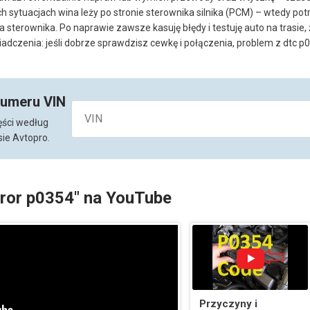
h sytuacjach wina leży po stronie sterownika silnika (PCM) – wtedy potr
terownika. Po naprawie zawsze kasuję błędy i testuję auto na trasie
dczenia: jeśli dobrze sprawdzisz cewkę i połączenia, problem z dtc p0
numeru VIN
ęści według
ie Avtopro.
rror p0354" na YouTube
Przyczyny i