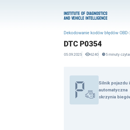
Dekodowanie kodów błędów OBD-
DTC P0354
05.09.2025
6240
5
minuty
czyta
Silnik pojazdu 
automatyczna
skrzynia biegó