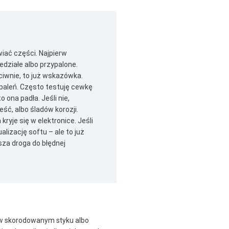
iać części. Najpierw
edziałe albo przypalone.
ciwnie, to już wskazówka.
paleń. Często testuję cewkę
o ona padła. Jeśli nie,
ć, albo śladów korozji.
yje się w elektronice. Jeśli
lizację softu – ale to już
sza droga do błędnej
ił w skorodowanym styku albo