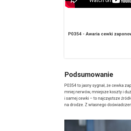
P0354 - Awaria cewki zaponow
Podsumowanie
P0354 to jasny sygnał, że cewka zap
mniej nerwów, mniejsze koszty i du
i samej cewki – to najczęstsze źród
na drodze. Z własnego doświadczenia