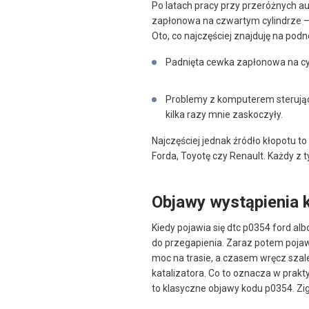
Po latach pracy przy przeróżnych 
zapłonowa na czwartym cylindrze – zw
Oto, co najczęściej znajduję na podn
Padnięta cewka zapłonowa na cyli
Problemy z komputerem sterujący
kilka razy mnie zaskoczyły.
Najczęściej jednak źródło kłopotu to
Forda, Toyotę czy Renault. Każdy z 
Objawy wystąpienia
Kiedy pojawia się dtc p0354 ford alb
do przegapienia. Zaraz potem pojawi
moc na trasie, a czasem wręcz szal
katalizatora. Co to oznacza w praktyc
to klasyczne objawy kodu p0354. Zi