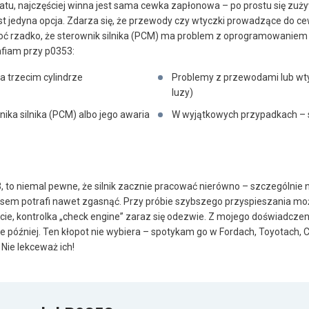
atu, najczęściej winna jest sama cewka zapłonowa – po prostu się zu
est jedyna opcja. Zdarza się, że przewody czy wtyczki prowadzące do c
oć rzadko, że sterownik silnika (PCM) ma problem z oprogramowaniem l
afiam przy p0353:
 trzecim cylindrze
Problemy z przewodami lub wty
luzy)
ka silnika (PCM) albo jego awaria
W wyjątkowych przypadkach – 
, to niemal pewne, że silnik zacznie pracować nierówno – szczególnie 
asem potrafi nawet zgasnąć. Przy próbie szybszego przyspieszania mo
ście, kontrolka „check engine” zaraz się odezwie. Z mojego doświadczeni
 później. Ten kłopot nie wybiera – spotykam go w Fordach, Toyotach, C
 Nie lekceważ ich!