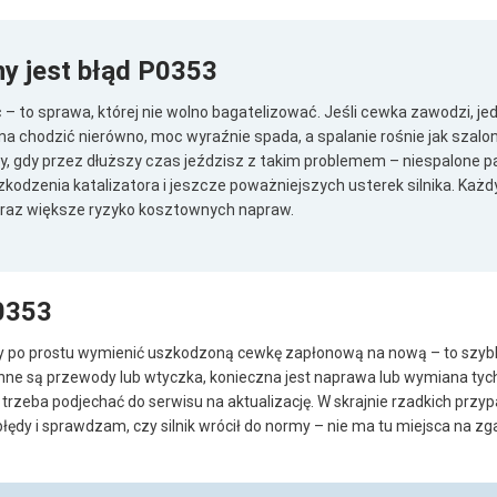
y jest błąd P0353
ć – to sprawa, której nie wolno bagatelizować. Jeśli cewka zawodzi, jed
yna chodzić nierówno, moc wyraźnie spada, a spalanie rośnie jak szalo
y, gdy przez dłuższy czas jeździsz z takim problemem – niespalone pa
kodzenia katalizatora i jeszcze poważniejszych usterek silnika. Każd
raz większe ryzyko kosztownych napraw.
0353
 po prostu wymienić uszkodzoną cewkę zapłonową na nową – to szybk
winne są przewody lub wtyczka, konieczna jest naprawa lub wymiana ty
trzeba podjechać do serwisu na aktualizację. W skrajnie rzadkich przy
ędy i sprawdzam, czy silnik wrócił do normy – nie ma tu miejsca na z