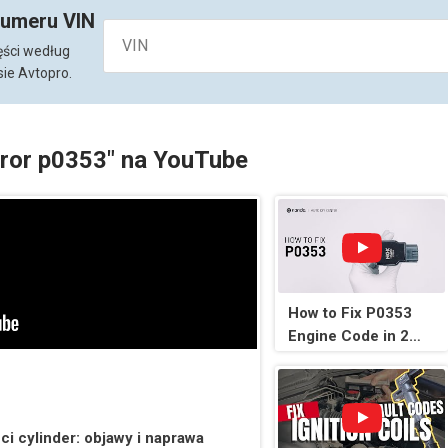
numeru VIN
ęści według
ie Avtopro.
rror p0353" na YouTube
How to Fix P0353
Engine Code in 2
Minutes [1 DIY
Method / Only
$3.81]
i cylinder: objawy i naprawa