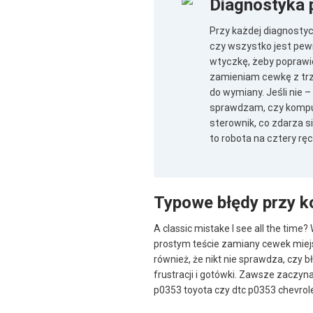
Diagnostyka 
Przy każdej diagnosty
czy wszystko jest pewn
wtyczkę, żeby poprawi
zamieniam cewkę z trzec
do wymiany. Jeśli nie –
sprawdzam, czy komput
sterownik, co zdarza 
to robota na cztery ręc
Typowe błędy przy k
A classic mistake I see all the ti
prostym teście zamiany cewek miejs
również, że nikt nie sprawdza, czy 
frustracji i gotówki. Zawsze zaczy
p0353 toyota czy dtc p0353 chevrol