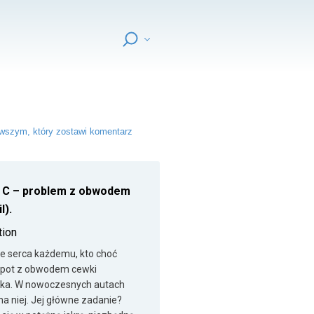
wszym, który zostawi komentarz
 C – problem z obwodem
l).
tion
cie serca każdemu, kto choć
łopot z obwodem cewki
lnika. W nowoczesnych autach
a niej. Jej główne zadanie?