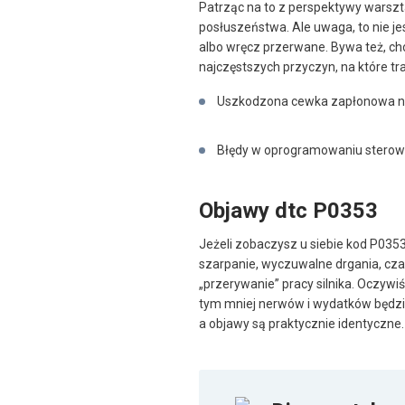
Patrząc na to z perspektywy warszt
posłuszeństwa. Ale uwaga, to nie j
albo wręcz przerwane. Bywa też, ch
najczęstszych przyczyn, na które tr
Uszkodzona cewka zapłonowa na
Błędy w oprogramowaniu sterowni
Objawy dtc P0353
Jeżeli zobaczysz u siebie kod P0353
szarpanie, wyczuwalne drgania, cz
„przerywanie” pracy silnika. Oczywi
tym mniej nerwów i wydatków będzie
a objawy są praktycznie identyczne.