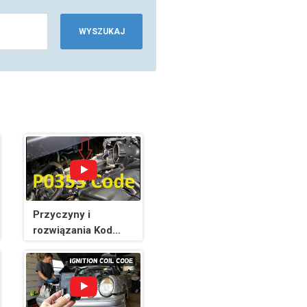
WYSZUKAJ
Przyczyny i
rozwiązania Kod
P0353: Cewka
zapłonowa „C”
Obwód
pierwotny/wtórny