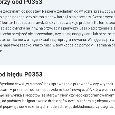
przy obd P0353
ce zaczynam od podstaw. Najpierw zaglądam do wtyczki i przewodów
ie podłączone, czy nie ma śladów korozji albo przetarć. Często wyst
ć kontakt i od razu sprawdzić, czy to rozwiązuje problem. Potem sto
iego cylindra na inny, na przykład na pierwszy. Jeśli błąd przeniesie
 trzeba przyjrzeć się przewodom, czy nie są nadgryzione lub przetarte. 
er silnika nie wymaga aktualizacji oprogramowania. W najgorszym 
się naprawdę rzadko. Warto mieć wtedy kogoś do pomocy – zamiana c
e.
od błędu P0353
me? Wymiana cewki „w ciemno”, bez sprawdzenia przewodów czy wtyczek.
cami – przez to można niepotrzebnie kupić nową część, która wcale ni
błąd nie wynika z kłopotów ze sterownikiem czy jego oprogramowaniem –
naj od podstaw, bo ignorowanie drobiazgów często kończy się niepotrze
et pojawiają się w rozmaitych modelach, więc dokładność przy diagnost