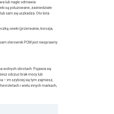
żywa lub nagle odmawia
ewki są poluzowane, zaśniedziałe
ub sam się uszkadza. Oto lista
czką cewki (przerwanie, korozja,
sam sterownik PCM jest niesprawny
na wolnych obrotach. Pojawia się
żesz odczuć brak mocy lub
a – im szybciej się tym zajmiesz,
hevroletach i wielu innych markach,