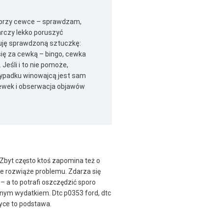
 przy cewce – sprawdzam,
arczy lekko poruszyć
suję sprawdzoną sztuczkę:
 się za cewką – bingo, cewka
Jeśli i to nie pomoże,
wypadku winowajcą jest sam
ewek i obserwacja objawów
 Zbyt często ktoś zapomina też o
e rozwiąże problemu. Zdarza się
 a to potrafi oszczędzić sporo
bnym wydatkiem. Dtc p0353 ford, dtc
yce to podstawa.