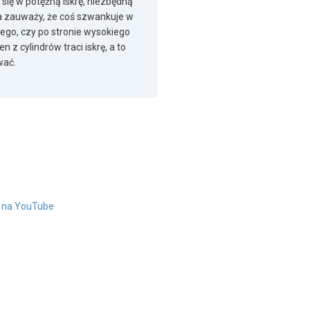
 się w potężną iskrę, niezbędną
a zauważy, że coś szwankuje w
cego, czy po stronie wysokiego
z cylindrów traci iskrę, a to
wać.
" na YouTube