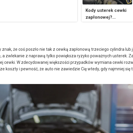
Kody usterek cewki
zapłonowej?
NAPRAW je w kilka
minut!
znak, że coś poszło nie tak z cewką zapłonową trzeciego cylindra lub
ie, a zwlekanie z naprawą tylko powiększa ryzyko poważnych usterek.
j cewki. W zdecydowanej większości przypadków wymiana cewki rozwi
ze koszty i pewność, że auto nie zawiedzie Cię wtedy, gdy najmniej się