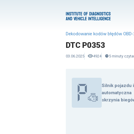
Dekodowanie kodów błędów OBD-
DTC P0353
03.06.2025
4924
5
minuty
czyta
Silnik pojazdu 
automatyczna
skrzynia biegó