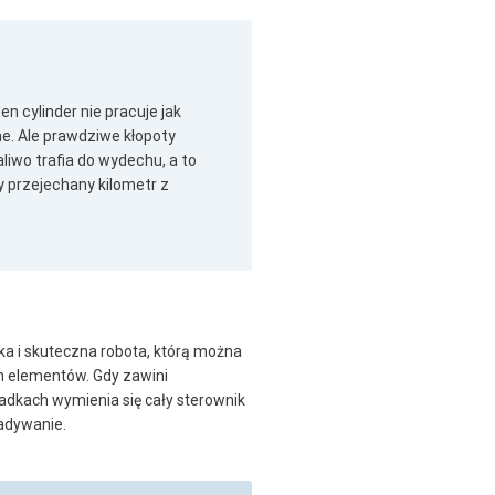
en cylinder nie pracuje jak
ne. Ale prawdziwe kłopoty
liwo trafia do wydechu, a to
y przejechany kilometr z
a i skuteczna robota, którą można
ch elementów. Gdy zawini
padkach wymienia się cały sterownik
gadywanie.