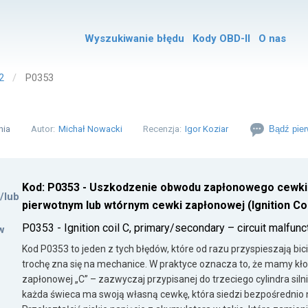
Wyszukiwanie błędu
Kody OBD-II
O nas
2
P0353
nia
Autor:
Michał Nowacki
Recenzja:
Igor Koziar
Bądź pier
Kod: P0353 - Uszkodzenie obwodu zapłonowego cewki
i/lub
pierwotnym lub wtórnym cewki zapłonowej (Ignition Coi
P0353 - Ignition coil C, primary/secondary – circuit malfunc
w
Kod P0353 to jeden z tych błędów, które od razu przyspieszają bi
trochę zna się na mechanice. W praktyce oznacza to, że mamy k
zapłonowej „C” – zazwyczaj przypisanej do trzeciego cylindra si
każda świeca ma swoją własną cewkę, która siedzi bezpośrednio n