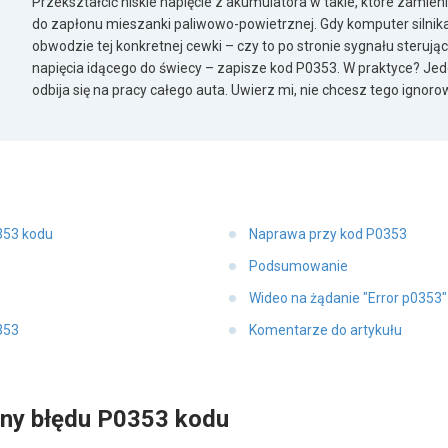
Przekształcić niskie napięcie z akumulatora w takie, które zamieni
do zapłonu mieszanki paliwowo-powietrznej. Gdy komputer silnik
obwodzie tej konkretnej cewki – czy to po stronie sygnału sterują
napięcia idącego do świecy – zapisze kod P0353. W praktyce? Jeden 
odbija się na pracy całego auta. Uwierz mi, nie chcesz tego ignoro
353 kodu
Naprawa przy kod P0353
Podsumowanie
Wideo na żądanie "Error p0353
353
Komentarze do artykułu
yny błędu P0353 kodu