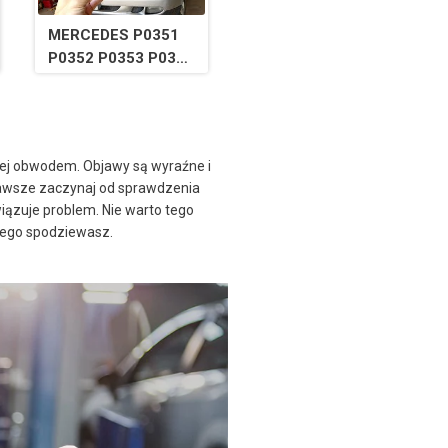
MERCEDES P0351
P0352 P0353 P0354
P0355 P0356 P0357
P0358 IGNITION
COIL FIX
 jej obwodem. Objawy są wyraźne i
 Zawsze zaczynaj od sprawdzenia
ązuje problem. Nie warto tego
 tego spodziewasz.