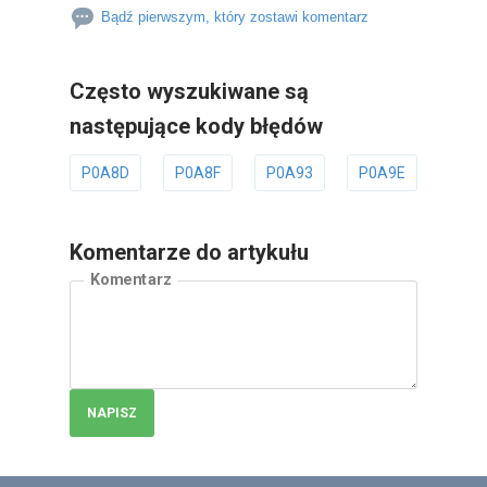
Bądź pierwszym, który zostawi komentarz
Często wyszukiwane są
następujące kody błędów
P0A8D
P0A8F
P0A93
P0A9E
P0A
Komentarze do artykułu
Komentarz
NAPISZ