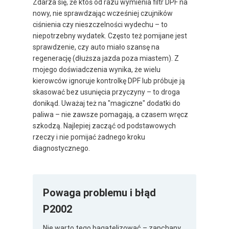
Zdarza się, że ktoś od razu wymienia filtr DPF na
nowy, nie sprawdzając wcześniej czujników
ciśnienia czy nieszczelności wydechu – to
niepotrzebny wydatek. Często też pomijane jest
sprawdzenie, czy auto miało szansę na
regenerację (dłuższa jazda poza miastem). Z
mojego doświadczenia wynika, że wielu
kierowców ignoruje kontrolkę DPF lub próbuje ją
skasować bez usunięcia przyczyny – to droga
donikąd. Uważaj też na "magiczne" dodatki do
paliwa – nie zawsze pomagają, a czasem wręcz
szkodzą. Najlepiej zacząć od podstawowych
rzeczy i nie pomijać żadnego kroku
diagnostycznego.
Powaga problemu i błąd
P2002
Nie warto tego bagatelizować – zapchany