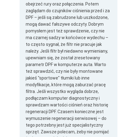
obejrzeć rury oraz połączenia. Potem
zaglądam do czujników ciśnienia przed i za
DPF – jeśli są zabrudzone lub uszkodzone,
mogą dawać fałszywe odczyty. Dobrym
pomysłem jest też sprawdzenie, czy nie
ma czarnej sadzy w końcówce wydechu –
to często sygnał, że filtr nie pracuje jak
należy. Jeśli filtr był niedawno wymieniany,
upewniam się, że został zresetowany
parametr DPF w komputerze auta. Warto
też sprawdzić, czy nie były montowane
jakieś "sportowe" tłumiki lub inne
modyfikacje, które mogą zaburzać pracę
filtra. Jeśli wszystko wygląda dobrze,
podłączam komputer diagnostyczny i
sprawdzam wartości ciśnień oraz historię
regeneracji DPF. Czasem konieczne jest
wymuszenie regeneracji serwisowej – do
tego potrzebny jest już specjalistyczny
sprzęt. Zawsze polecam, żeby nie pomijać