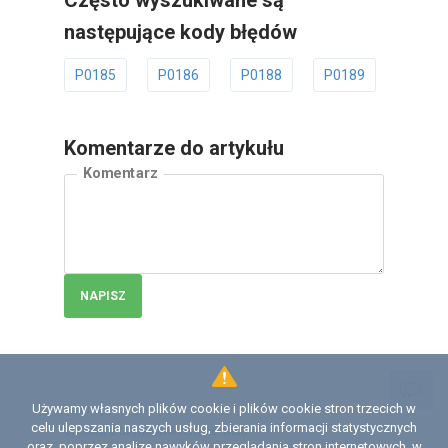
Często wyszukiwane są
następujące kody błędów
P0185
P0186
P0188
P0189
P018
Komentarze do artykułu
Komentarz
NAPISZ
Używamy własnych plików cookie i plików cookie stron trzecich w
Licencja
celu ulepszania naszych usług, zbierania informacji statystycznych
Umowa z użytkownikiem serwisu
oraz, poprzez analizę nawyków przeglądania stron internetowych, w