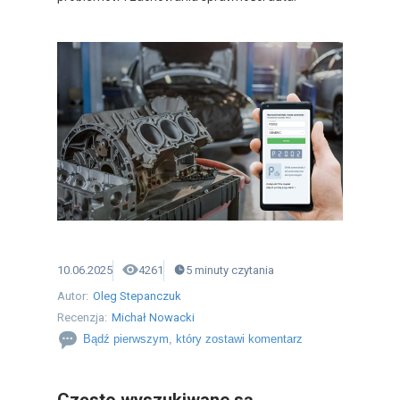
10.06.2025
4261
5
minuty
czytania
Autor:
Oleg Stepanczuk
Recenzja:
Michał Nowacki
Bądź pierwszym, który zostawi komentarz