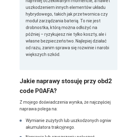
najmniej oczekiwanym momencie, a nawet
uszkodzeniem innych elementów układu
hybrydowego, takich jak przetwornica czy
moduł zarządzania baterią. To nie jest
drobnostka, którą można odłożyć na
później – ryzykujesz nie tylko koszty, ale i
własne bezpieczeństwo. Najlepiej działać
od razu, zanim sprawa się rozwinie i narobi
większych szkód.
Jakie naprawy stosuję przy obd2
code P0AFA?
Z mojego doświadczenia wynika, że najczęściej
naprawa polega na:
Wymianie zużytych lub uszkodzonych ogniw
akumulatora trakcyjnego.
Naprawie lub czyszczeniu połączeń