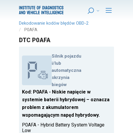
Dekodowanie kodów błędów OBD-2
P0AFA
DTC P0AFA
Silnik pojazdu
i/lub
automatyczna
skrzynia
biegów
Kod: P0AFA - Niskie napięcie w
systemie baterii hybrydowej – oznacza
problem z akumulatorem
wspomagającym napęd hybrydowy.
P0AFA - Hybrid Battery System Voltage
Low