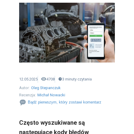
12.05.2025
4708
3
minuty
czytania
Autor:
Oleg Stepanczuk
Recenzja:
Michał Nowacki
Bądź pierwszym, który zostawi komentarz
Często wyszukiwane są
następujące kody błędów