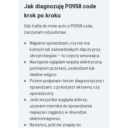
Jak diagnozuję P0958 code
krok po kroku
Gdy trafia do mnie auto z P0958 code,
zaczynam od podstaw:
Najpierw sprawdzam, czy nie ma
luźnych lub zaśniedziałych złączy przy
skrzyni biegów – to częsty winowajca.
Następnie oglądam wiązkę elektryczną
pod kątem przetarć, uszkodzeń lub
śladów wilgoci.
Potem podpinam tester diagnostyczny i
sprawdzam, czy kod jest aktywny, czy
sporadyczny.
Jeśli wszystko wygląda dobrze,
używam miernika do sprawdzenia
napięcia i ciągłości w obwodzie
elektromagnesu.
Na końcu, jeśli nie znajdę nic