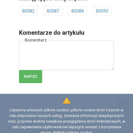
B0082
B0087
B0088
B0092
B0094
Komentarze do artykułu
Komentarz
NAPISZ
Używamy własnych plików cookie i plików cookie stron trzecich w
Licencja
celu ulepszania naszych usług, zbierania informacji statystycznych
Umowa z użytkownikiem serwisu
oraz, poprzez analizę nawyków przeglądania stron internetowych, w
Polityka prywatności
celu zapewnienia użytkownikowi lepszych wrażeń z korzystania
Polityka plików сookie
stroną.
Polityka plików cookie
.