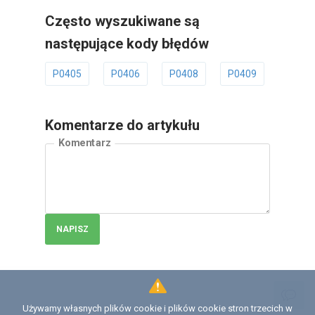
Często wyszukiwane są
następujące kody błędów
P0405
P0406
P0408
P0409
P040
Komentarze do artykułu
Komentarz
NAPISZ
Używamy własnych plików cookie i plików cookie stron trzecich w
Licencja