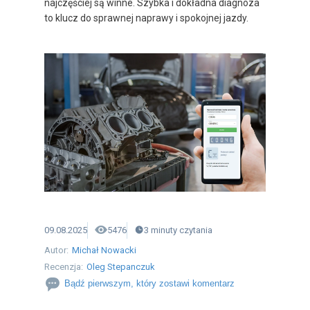
najczęściej są winne. Szybka i dokładna diagnoza
to klucz do sprawnej naprawy i spokojnej jazdy.
09.08.2025
5476
3
minuty
czytania
Autor:
Michał Nowacki
Recenzja:
Oleg Stepanczuk
Bądź pierwszym, który zostawi komentarz