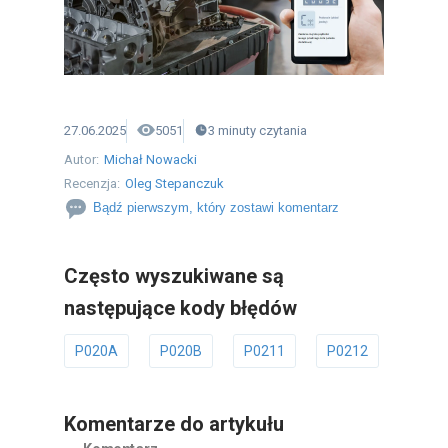
27.06.2025
5051
3
minuty
czytania
Autor:
Michał Nowacki
Recenzja:
Oleg Stepanczuk
Bądź pierwszym, który zostawi komentarz
Często wyszukiwane są
następujące kody błędów
P020A
P020B
P0211
P0212
P021
Komentarze do artykułu