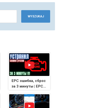
WYSZUKAJ
EPC ошибка, сброс
за 3 минуты | EPC
error