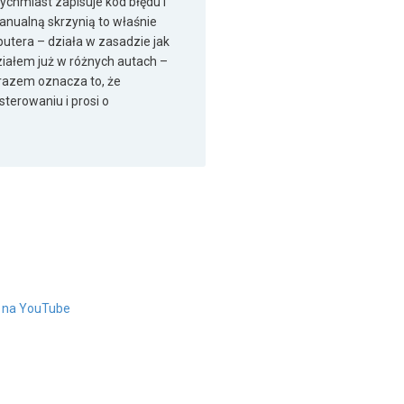
tychmiast zapisuje kod błędu i
anualną skrzynią to właśnie
putera – działa w zasadzie jak
ziałem już w różnych autach –
razem oznacza to, że
terowaniu i prosi o
" na YouTube