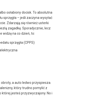
albo osłabiony docisk. To absolutna
u sprzęgła – jeśli zaczyna wysyłać
cie. Zdarzają się również usterki
iezłą zagadkę. Sporadycznie, lecz
 widzę na co dzień, to:
pedału sprzęgła (CPPS)
elektryczna
a obroty, a auto ledwo przyspiesza.
enizny, który trudno pomylić z
 której jesteś przyzwyczajony. No i