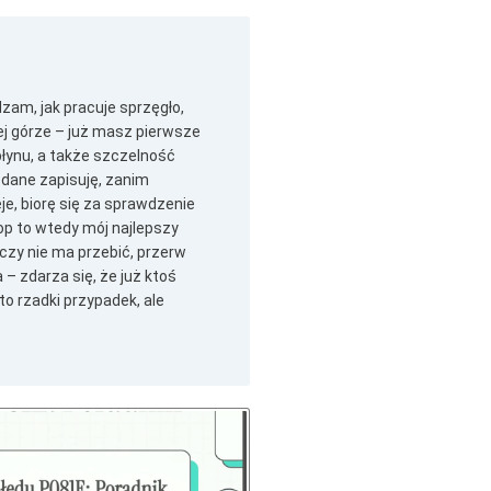
am, jak pracuje sprzęgło,
mej górze – już masz pierwsze
 płynu, a także szczelność
 dane zapisuję, zanim
eje, biorę się za sprawdzenie
kop to wtedy mój najlepszy
 czy nie ma przebić, przerw
– zdarza się, że już ktoś
o rzadki przypadek, ale