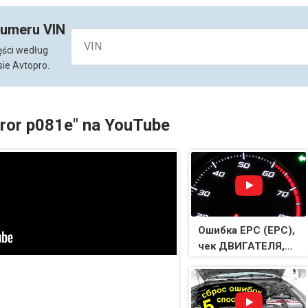
numeru VIN
ęści według
ie Avtopro.
rror p081e" na YouTube
Ошибка EPC (ЕРС),
чек ДВИГАТЕЛЯ,
пропала ТЯГА VAG.
ЧТО ДЕЛАТЬ?