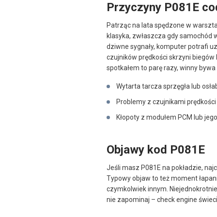
Przyczyny P081E co
Patrząc na lata spędzone w warsztac
klasyka, zwłaszcza gdy samochód wid
dziwne sygnały, komputer potrafi uzn
czujników prędkości skrzyni biegów
spotkałem to parę razy, winny bywa 
Wytarta tarcza sprzęgła lub osła
Problemy z czujnikami prędkości
Kłopoty z modułem PCM lub jeg
Objawy kod P081E
Jeśli masz P081E na pokładzie, najcz
Typowy objaw to też moment łapania
czymkolwiek innym. Niejednokrotnie 
nie zapominaj – check engine świeci 