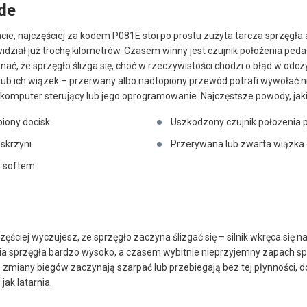
de
ie, najczęściej za kodem P081E stoi po prostu zużyta tarcza sprzęgła 
ział już trochę kilometrów. Czasem winny jest czujnik położenia pedał
ać, że sprzęgło ślizga się, choć w rzeczywistości chodzi o błąd w odczy
 lub ich wiązek – przerwany albo nadtopiony przewód potrafi wywołać n
komputer sterujący lub jego oprogramowanie. Najczęstsze powody, jakie
biony docisk
Uszkodzony czujnik położenia 
 skrzyni
Przerywana lub zwarta wiązka 
o softem
ęściej wyczujesz, że sprzęgło zaczyna ślizgać się – silnik wkręca się n
 sprzęgła bardzo wysoko, a czasem wybitnie nieprzyjemny zapach spal
zmiany biegów zaczynają szarpać lub przebiegają bez tej płynności, do
jak latarnia.