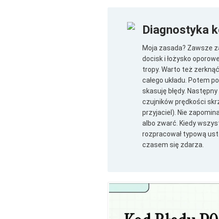
Diagnostyka 
Moja zasada? Zawsze za
docisk i łożysko oporowe
tropy. Warto też zerknąć
całego układu. Potem po
skasuję błędy. Następny 
czujników prędkości skrz
przyjaciel). Nie zapomin
albo zwarć. Kiedy wszys
rozpracował typową uste
czasem się zdarza.