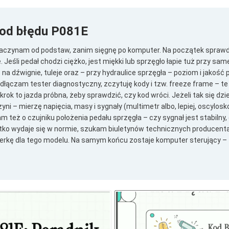
kod błędu P081E
czynam od podstaw, zanim sięgnę po komputer. Na początek sprawdz
. Jeśli pedał chodzi ciężko, jest miękki lub sprzęgło łapie tuż przy sa
 na dźwignie, tuleje oraz – przy hydraulice sprzęgła – poziom i jakość
dłączam tester diagnostyczny, zczytuję kody i tzw. freeze frame – te
krok to jazda próbna, żeby sprawdzić, czy kod wróci. Jeżeli tak się dzi
yni – mierzę napięcia, masy i sygnały (multimetr albo, lepiej, oscylos
am też o czujniku położenia pedału sprzęgła – czy sygnał jest stabilny,
tko wydaje się w normie, szukam biuletynów technicznych producenta 
rkę dla tego modelu. Na samym końcu zostaje komputer sterujący – t