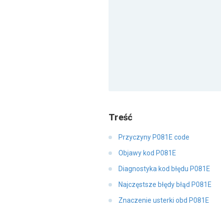
Treść
Przyczyny P081E code
Objawy kod P081E
Diagnostyka kod błędu P081E
Najczęstsze błędy błąd P081E
Znaczenie usterki obd P081E