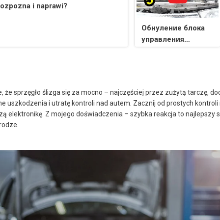
rozpozna i naprawi?
Обнуление блока
управления
двигателем (эбу).
Сброс ошибок ЭБУ
с инициализацией
и без
e sprzęgło ślizga się za mocno – najczęściej przez zużytą tarczę, doc
инициализации
e uszkodzenia i utratę kontroli nad autem. Zacznij od prostych kontrol
ą elektronikę. Z mojego doświadczenia – szybka reakcja to najlepszy s
rodze.