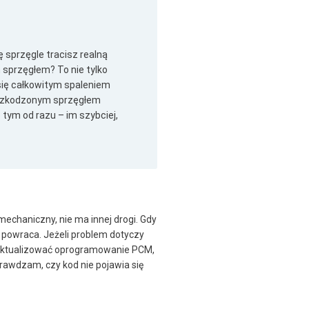
 sprzęgle tracisz realną
 sprzęgłem? To nie tylko
się całkowitym spaleniem
 uszkodzonym sprzęgłem
 tym od razu – im szybciej,
mechaniczny, nie ma innej drogi. Gdy
e powraca. Jeżeli problem dotyczy
 zaktualizować oprogramowanie PCM,
rawdzam, czy kod nie pojawia się