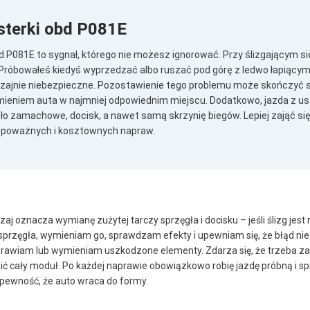
sterki obd P081E
P081E to sygnał, którego nie możesz ignorować. Przy ślizgającym się
Próbowałeś kiedyś wyprzedzać albo ruszać pod górę z ledwo łapiącym
yczajnie niebezpieczne. Pozostawienie tego problemu może skończyć 
omieniem auta w najmniej odpowiednim miejscu. Dodatkowo, jazda z
ło zamachowe, docisk, a nawet samą skrzynię biegów. Lepiej zająć się
 poważnych i kosztownych napraw.
 oznacza wymianę zużytej tarczy sprzęgła i docisku – jeśli ślizg jest 
 sprzęgła, wymieniam go, sprawdzam efekty i upewniam się, że błąd ni
naprawiam lub wymieniam uszkodzone elementy. Zdarza się, że trzeba
ć cały moduł. Po każdej naprawie obowiązkowo robię jazdę próbną i sp
 pewność, że auto wraca do formy.