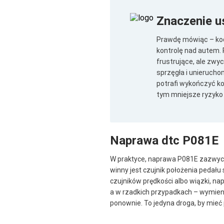
Znaczenie u
Prawdę mówiąc – kod 
kontrolę nad autem. 
frustrujące, ale zw
sprzęgła i unieruch
potrafi wykończyć ko
tym mniejsze ryzyko
Naprawa dtc P081E
W praktyce, naprawa P081E zazwyczaj
winny jest czujnik położenia pedału
czujników prędkości albo wiązki, 
a w rzadkich przypadkach – wymieni
ponownie. To jedyna droga, by mieć