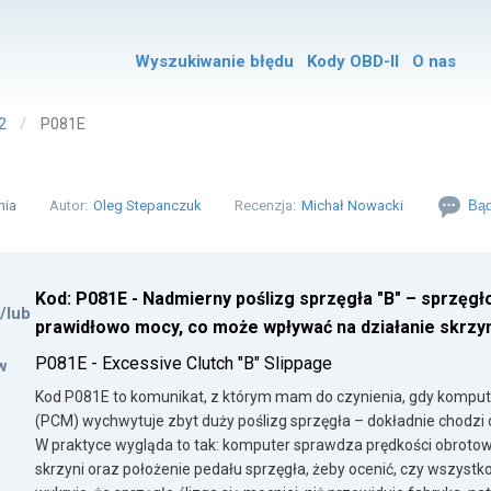
Wyszukiwanie błędu
Kody OBD-II
O nas
2
P081E
nia
Autor:
Oleg Stepanczuk
Recenzja:
Michał Nowacki
Bąd
Kod: P081E - Nadmierny poślizg sprzęgła "B" – sprzęgł
i/lub
prawidłowo mocy, co może wpływać na działanie skrzyn
P081E - Excessive Clutch "B" Slippage
w
Kod P081E to komunikat, z którym mam do czynienia, gdy kompute
(PCM) wychwytuje zbyt duży poślizg sprzęgła – dokładnie chodzi 
W praktyce wygląda to tak: komputer sprawdza prędkości obrotow
skrzyni oraz położenie pedału sprzęgła, żeby ocenić, czy wszystko d