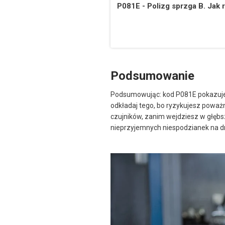
P081E - Polizg sprzga B. Jak 
Podsumowanie
Podsumowując: kod P081E pokazuje, ż
odkładaj tego, bo ryzykujesz poważn
czujników, zanim wejdziesz w głębsz
nieprzyjemnych niespodzianek na d