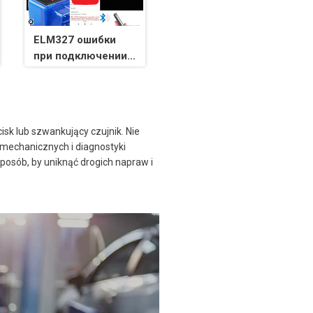
ELM327 ошибки
при подключении
CAR SCANNER
isk lub szwankujący czujnik. Nie
i mechanicznych i diagnostyki
posób, by uniknąć drogich napraw i