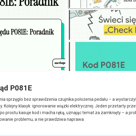
łąd P081E
nia sprzęgło bez sprawdzenia czujnika położenia pedału – a wystarcz
y. Kolejny klasyk: ignorowanie wiązki elektrycznej. Jeden przetarty p
 po prostu kasuje kod i macha ręką, uznając temat za zamknięty – a pr
drowanie problemu, a nie prawdziwa naprawa.