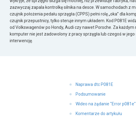
wykryje, że sprzęgło ślizga się mocniej, niż przewiduje fabryka, na
zazwyczaj zapala kontrolkę silnika na desce. W samochodach z m
czujnik położenia pedału sprzęgła (CPPS) pełni rolę „oka” dla kom
czujnik przepustnicy, tylko steruje innym układem. Kod P081E wid
od Volkswagenów po Hondy, Audi czy nawet Porsche. Za każdym 
komputer nie jest zadowolony z pracy sprzęgła lub czegoś w jego s
interwencję.
Naprawa dtc P081E
Podsumowanie
Wideo na żądanie "Error p081e
Komentarze do artykułu