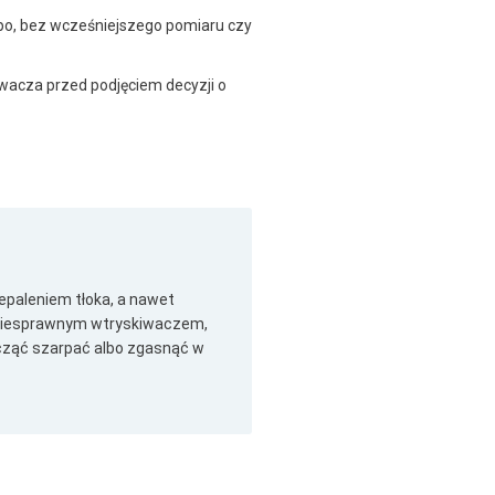
po, bez wcześniejszego pomiaru czy
wacza przed podjęciem decyzji o
epaleniem tłoka, a nawet
z niesprawnym wtryskiwaczem,
acząć szarpać albo zgasnąć w