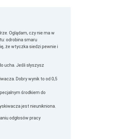
drze. Oglądam, czy nie ma w
tatu: odrobina smaru
, że wtyczka siedzi pewnie i
o ucha. Jeśli słyszysz
iwacza. Dobry wynik to od 0,5
 specjalnym środkiem do
yskiwacza jest nieunikniona.
zaniu odgłosów pracy