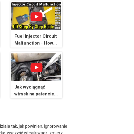
Fuel Injector Circuit
Malfunction - How
To Diagnose -
Problem Solved
Jak wyciągnąć
wtrysk na patencie ?
Common Rail. Życie
bez "trytytki" to nie
życie
iała tak, jak powinien. Ignorowanie
czkę, wyczyść wtryskiwacz, zmierz