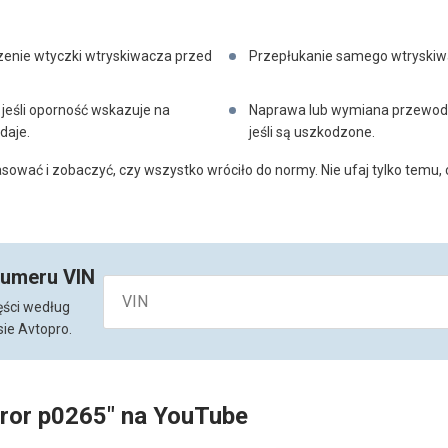
zenie wtyczki wtryskiwacza przed
Przepłukanie samego wtryski
jeśli oporność wskazuje na
Naprawa lub wymiana przewod
daje.
jeśli są uszkodzone.
sować i zobaczyć, czy wszystko wróciło do normy. Nie ufaj tylko temu,
numeru VIN
ęści według
ie Avtopro.
rror p0265" na YouTube