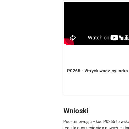
P0265 - Wtryskiwacz cylindra
Wnioski
Podsumowując – kod P0265 to wskazó
tego to proszenie się o poważne kło