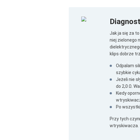
Diagnos
Jak ja się za 
niej zielonego 
dielektryczneg
klips dobrze t
Odpalam sil
szybkie cyka
Jeżeli nie 
do 2,0 Ω. W
Kiedy oporn
wtryskiwacz
Po wszystki
Przy tych czyn
wtryskiwacza.