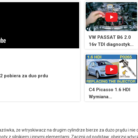
VW PASSAT B6 2.0
16v TDI diagnostyka
pompowtryskiwaczy
/ diagnostics unit
injector
 2 pobiera za duo prdu
C4 Picasso 1.6 HDI
Wymiana
wtryskiwaczy P0265
Wypadanie zapłonu
wka, że wtryskiwacz na drugim cylindrze bierze za dużo prądu i nie dz
poty z silnikiem i innymi elementami. Zacznij od podstaw: obejrzyj wty