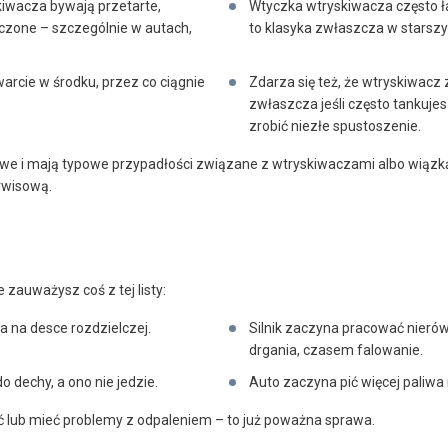
iwacza bywają przetarte,
Wtyczka wtryskiwacza często łap
ączone – szczególnie w autach,
to klasyka zwłaszcza w stars
arcie w środku, przez co ciągnie
Zdarza się też, że wtryskiwacz 
zwłaszcza jeśli często tankujes
zrobić niezłe spustoszenie.
we i mają typowe przypadłości związane z wtryskiwaczami albo wiązką
erwisową.
 zauważysz coś z tej listy:
nia na desce rozdzielczej.
Silnik zaczyna pracować nieró
drgania, czasem falowanie.
 dechy, a ono nie jedzie.
Auto zaczyna pić więcej paliwa 
ć lub mieć problemy z odpaleniem – to już poważna sprawa.