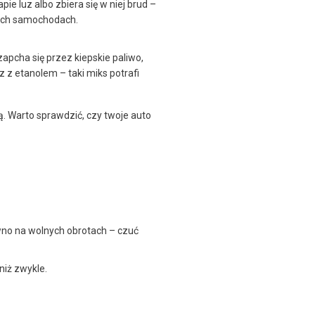
ie luz albo zbiera się w niej brud –
zych samochodach.
zapcha się przez kiepskie paliwo,
z z etanolem – taki miks potrafi
. Warto sprawdzić, czy twoje auto
wno na wolnych obrotach – czuć
niż zwykle.