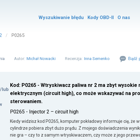
Wyszukiwanie błędu
Kody OBD-II
O nas
2
P0265
nia
Autor:
Michał Nowacki
Recenzja:
Inna Semenko
Bądź p
Kod: P0265 - Wtryskiwacz paliwa nr 2 ma zbyt wysokie
i/lub
elektrycznym (circuit high), co może wskazywać na pr
sterowaniem.
w
P0265 - Injector 2 – circuit high
Kiedy widzisz kod P0265, komputer pokładowy informuje cię, że w
cylindrze pobiera zbyt dużo prądu. Z mojego doświadczenia wynika
nie gra – czy to z samym wtryskiwaczem, czy może z jego przewo