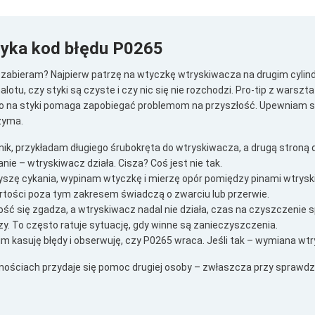
tyka kod błędu P0265
to zabieram? Najpierw patrzę na wtyczkę wtryskiwacza na drugim cylin
nalotu, czy styki są czyste i czy nic się nie rozchodzi. Pro-tip z warsz
o na styki pomaga zapobiegać problemom na przyszłość. Upewniam się
rzyma.
nik, przykładam długiego śrubokręta do wtryskiwacza, a drugą stroną d
nie – wtryskiwacz działa. Cisza? Coś jest nie tak.
słyszę cykania, wypinam wtyczkę i mierzę opór pomiędzy pinami wtrysk
artości poza tym zakresem świadczą o zwarciu lub przerwie.
ość się zgadza, a wtryskiwacz nadal nie działa, czas na czyszczenie
y. To często ratuje sytuację, gdy winne są zanieczyszczenia.
m kasuję błędy i obserwuję, czy P0265 wraca. Jeśli tak – wymiana wtr
nościach przydaje się pomoc drugiej osoby – zwłaszcza przy sprawd