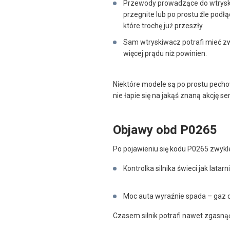
Przewody prowadzące do wtrysk
przegnite lub po prostu źle podł
które trochę już przeszły.
Sam wtryskiwacz potrafi mieć zw
więcej prądu niż powinien.
Niektóre modele są po prostu pecho
nie łapie się na jakąś znaną akcję s
Objawy obd P0265
Po pojawieniu się kodu P0265 zwykle
Kontrolka silnika świeci jak latar
Moc auta wyraźnie spada – gaz do
Czasem silnik potrafi nawet zgasną