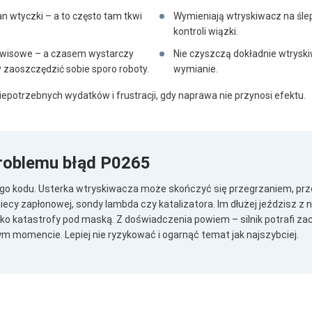
n wtyczki – a to często tam tkwi
Wymieniają wtryskiwacz na śle
kontroli wiązki.
erwisowe – a czasem wystarczy
Nie czyszczą dokładnie wtryski
 zaoszczędzić sobie sporo roboty.
wymianie.
niepotrzebnych wydatków i frustracji, gdy naprawa nie przynosi efektu.
roblemu błąd P0265
tego kodu. Usterka wtryskiwacza może skończyć się przegrzaniem, prz
ecy zapłonowej, sondy lambda czy katalizatora. Im dłużej jeździsz 
ko katastrofy pod maską. Z doświadczenia powiem – silnik potrafi z
m momencie. Lepiej nie ryzykować i ogarnąć temat jak najszybciej.