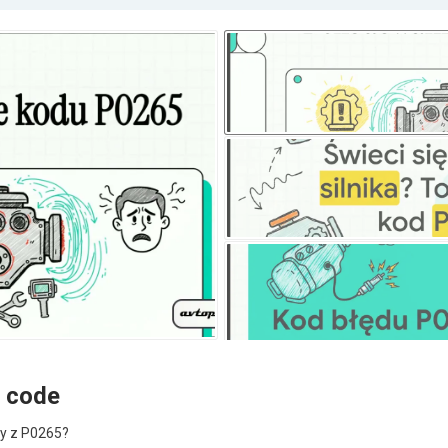
 code
zy z P0265?