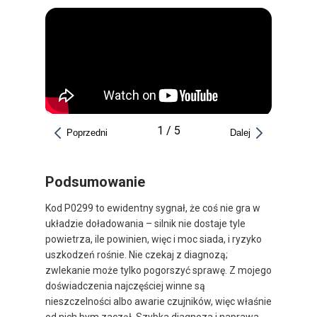
1
/
5
Poprzedni
Dalej
Podsumowanie
Kod P0299 to ewidentny sygnał, że coś nie gra w
układzie doładowania – silnik nie dostaje tyle
powietrza, ile powinien, więc i moc siada, i ryzyko
uszkodzeń rośnie. Nie czekaj z diagnozą;
zwlekanie może tylko pogorszyć sprawę. Z mojego
doświadczenia najczęściej winne są
nieszczelności albo awarie czujników, więc właśnie
od nich bym zaczął. Szybka diagnoza i naprawa