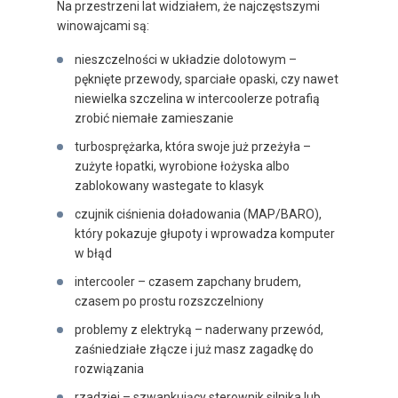
Na przestrzeni lat widziałem, że najczęstszymi
winowajcami są:
nieszczelności w układzie dolotowym –
pęknięte przewody, sparciałe opaski, czy nawet
niewielka szczelina w intercoolerze potrafią
zrobić niemałe zamieszanie
turbosprężarka, która swoje już przeżyła –
zużyte łopatki, wyrobione łożyska albo
zablokowany wastegate to klasyk
czujnik ciśnienia doładowania (MAP/BARO),
który pokazuje głupoty i wprowadza komputer
w błąd
intercooler – czasem zapchany brudem,
czasem po prostu rozszczelniony
problemy z elektryką – naderwany przewód,
zaśniedziałe złącze i już masz zagadkę do
rozwiązania
rzadziej – szwankujący sterownik silnika lub