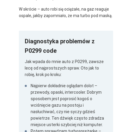
W skrócie – auto robi się ociężałe, na gaz reaguje
ospale, jakby zapomniało, że ma turbo pod maską.
Diagnostyka problemów z
P0299 code
Jak wpada do mnie auto z P0299, zawsze
lecę od najprostszych spraw. Oto jak to
robię, krok po kroku:
Najpierw dokładnie oglądam dolot –
przewody, opaski, intercooler. Dobrym
sposobem jest poprosić kogoś o
wciśnięcie gazu na postoju i
nasłuchiwać, czy nie syczy gdzieś
powietrze. Ten dźwięk często zdradza
miejsce usterki szybciej niż komputer.
Potem sprawdzam turbosprężarkę –