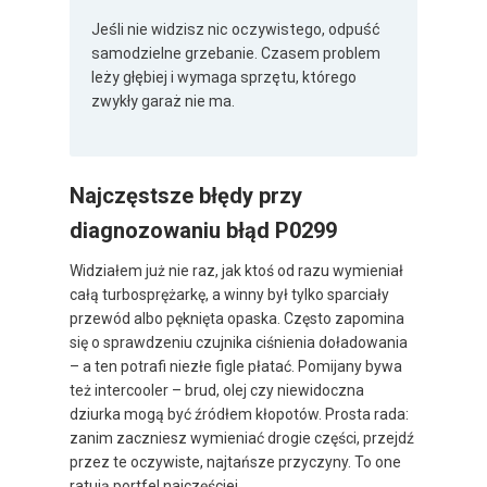
Jeśli nie widzisz nic oczywistego, odpuść
samodzielne grzebanie. Czasem problem
leży głębiej i wymaga sprzętu, którego
zwykły garaż nie ma.
Najczęstsze błędy przy
diagnozowaniu błąd P0299
Widziałem już nie raz, jak ktoś od razu wymieniał
całą turbosprężarkę, a winny był tylko sparciały
przewód albo pęknięta opaska. Często zapomina
się o sprawdzeniu czujnika ciśnienia doładowania
– a ten potrafi niezłe figle płatać. Pomijany bywa
też intercooler – brud, olej czy niewidoczna
dziurka mogą być źródłem kłopotów. Prosta rada:
zanim zaczniesz wymieniać drogie części, przejdź
przez te oczywiste, najtańsze przyczyny. To one
ratują portfel najczęściej.