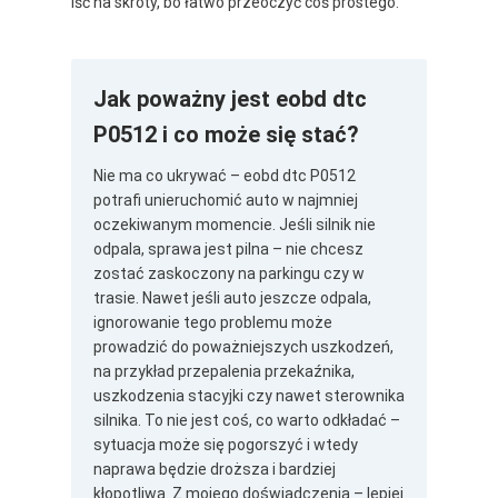
iść na skróty, bo łatwo przeoczyć coś prostego.
Jak poważny jest eobd dtc
P0512 i co może się stać?
Nie ma co ukrywać – eobd dtc P0512
potrafi unieruchomić auto w najmniej
oczekiwanym momencie. Jeśli silnik nie
odpala, sprawa jest pilna – nie chcesz
zostać zaskoczony na parkingu czy w
trasie. Nawet jeśli auto jeszcze odpala,
ignorowanie tego problemu może
prowadzić do poważniejszych uszkodzeń,
na przykład przepalenia przekaźnika,
uszkodzenia stacyjki czy nawet sterownika
silnika. To nie jest coś, co warto odkładać –
sytuacja może się pogorszyć i wtedy
naprawa będzie droższa i bardziej
kłopotliwa. Z mojego doświadczenia – lepiej