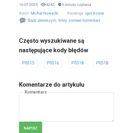
16.07.2025
4242
5
minuty
czytania
Autor:
Michał Nowacki
Recenzja:
Igor Koziar
Bądź pierwszym, który zostawi komentarz
Często wyszukiwane są
następujące kody błędów
P0515
P0516
P0518
P051B
P051
Komentarze do artykułu
Komentarz
NAPISZ