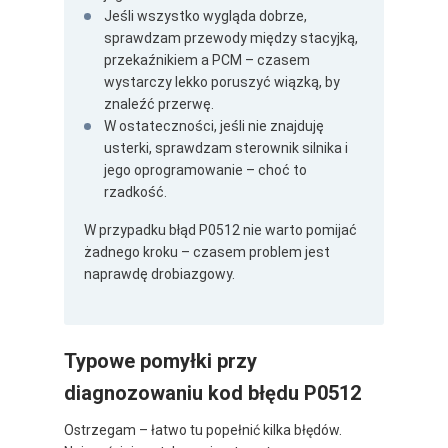
Jeśli wszystko wygląda dobrze,
sprawdzam przewody między stacyjką,
przekaźnikiem a PCM – czasem
wystarczy lekko poruszyć wiązką, by
znaleźć przerwę.
W ostateczności, jeśli nie znajduję
usterki, sprawdzam sterownik silnika i
jego oprogramowanie – choć to
rzadkość.
W przypadku błąd P0512 nie warto pomijać
żadnego kroku – czasem problem jest
naprawdę drobiazgowy.
Typowe pomyłki przy
diagnozowaniu kod błędu P0512
Ostrzegam – łatwo tu popełnić kilka błędów.