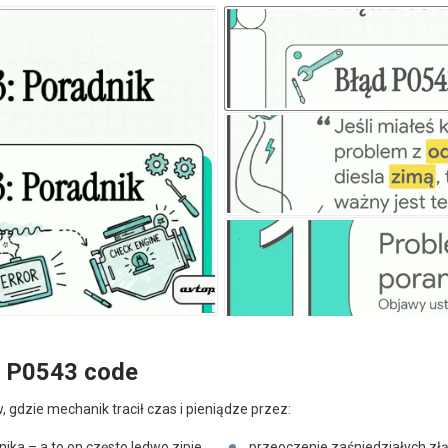
i P0543 code
gdzie mechanik tracił czas i pieniądze przez:
ka – a to on często ledwo zipie,
przeoczenie zaśniedziałych zł