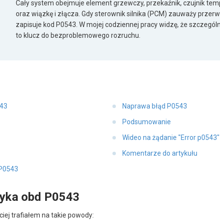
Cały system obejmuje element grzewczy, przekaźnik, czujnik te
oraz wiązkę i złącza. Gdy sterownik silnika (PCM) zauważy przer
zapisuje kod P0543. W mojej codziennej pracy widzę, że szczeg
to klucz do bezproblemowego rozruchu.
543
Naprawa błąd P0543
Podsumowanie
Wideo na żądanie "Error p0543
Komentarze do artykułu
 P0543
tyka obd P0543
iej trafiałem na takie powody: