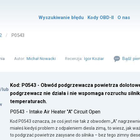
Wyszukiwanie błędu
Kody OBD-II
O nas
2
P0543
nia
Autor:
Michał Nowacki
Recenzja:
Igor Koziar
Bądź pier
Kod: P0543 - Obwód podgrzewacza powietrza dolotowe
i/lub
podgrzewacz nie działa i nie wspomaga rozruchu silnik
temperaturach.
w
P0543 - Intake Air Heater "A" Circuit Open
Kod P0543 oznacza, że coś jest nie tak z obwodem „A” nagrzewnic
miałeś kiedyś problem z odpaleniem diesla zimą, to wiesz, jak waż
to podgrzać powietrze zasysane do silnika – bez tego zimny dies