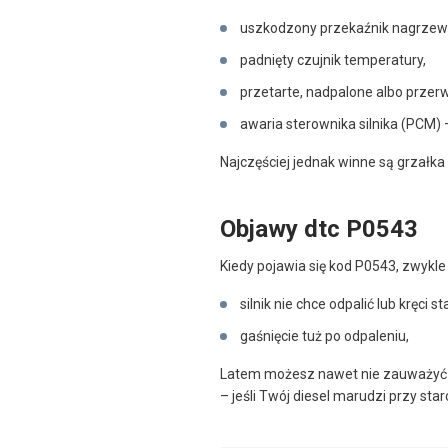
uszkodzony przekaźnik nagrzewn
padnięty czujnik temperatury,
przetarte, nadpalone albo prze
awaria sterownika silnika (PCM) –
Najczęściej jednak winne są grzałka
Objawy dtc P0543
Kiedy pojawia się kod P0543, zwykle
silnik nie chce odpalić lub kręci 
gaśnięcie tuż po odpaleniu,
Latem możesz nawet nie zauważyć pr
– jeśli Twój diesel marudzi przy star