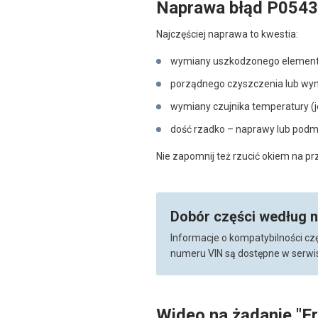
Naprawa błąd P0543
Najczęściej naprawa to kwestia:
wymiany uszkodzonego element
porządnego czyszczenia lub wy
wymiany czujnika temperatury (je
dość rzadko – naprawy lub podmi
Nie zapomnij też rzucić okiem na p
Dobór części według 
Informacje o kompatybilności cz
numeru VIN są dostępne w serwis
Wideo na żądanie "E