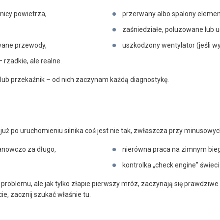
icy powietrza,
przerwany albo spalony elemen
zaśniedziałe, poluzowane lub 
rwane przewody,
uszkodzony wentylator (jeśli wy
 rzadkie, ale realne.
 lub przekaźnik – od nich zaczynam każdą diagnostykę.
 już po uruchomieniu silnika coś jest nie tak, zwłaszcza przy minusowy
stanowczo za długo,
nierówna praca na zimnym bie
kontrolka „check engine” świeci
oblemu, ale jak tylko złapie pierwszy mróz, zaczynają się prawdziw
cie, zacznij szukać właśnie tu.