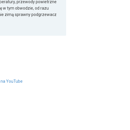
mperatury, przewody powietrzne
wę w tym obwodzie, od razu
ólnie zimą sprawny podgrzewacz
" na YouTube