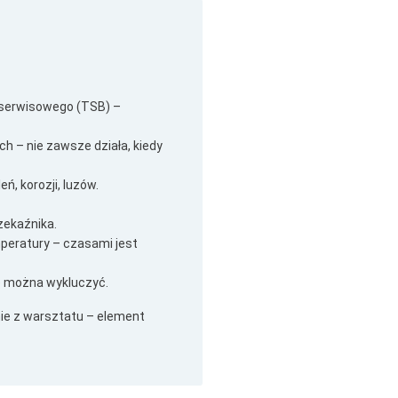
 serwisowego (TSB) –
 – nie zawsze działa, kiedy
, korozji, luzów.
zekaźnika.
peratury – czasami jest
nie można wykluczyć.
ie z warsztatu – element