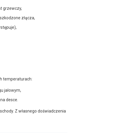
t grzewczy,
uszkodzone złącza,
stępuje),
ch temperaturach:
gu jałowym,
 na desce.
e schody. Z własnego doświadczenia