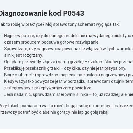
Diagnozowanie kod P0543
Jak to robię w praktyce? Mój sprawdzony schemat wygląda tak:
Najpierw patrzę, czy do danego modelu nie ma wydanego biuletynu
czasem producent podsuwa gotowe rozwiązanie.
Sprawdzam, czy nagrzewnica powinna się włączać w tych warunkach
silnik jest rozgrzany.
Oglądam przewody, złącza i samą grzałkę – szukam śladów przepaleń
Przeklikuję przekaźnik grzałki – czy klika, czy nie jest przypalony.
Biorę multimetr i sprawdzam napięcie na zasilaniu nagrzewnicy i pr
Kiedy wszystko powyższe jest w porządku, sprawdzam czujnik tem
zintegrowany z przepływomierzem powietrza.
Jeśli nadal nic, sprawdzam sterownik silnika – to już rzadziej, ale 
Przy takich pomiarach warto mieć drugą osobę do pomocy. I ostrzeżen
rzewczy potrafi być diabelnie gorący, nie łap go gołą ręką!