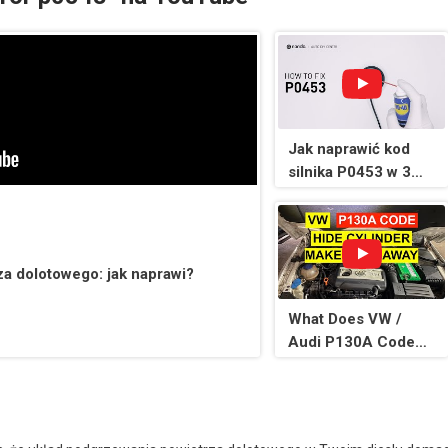
Jak naprawić kod
silnika P0453 w 3
minuty [2 metody
samodzielnego
montażu / tylko 4,51
USD]
a dolotowego: jak naprawi?
What Does VW /
Audi P130A Code
Mean On TSI/ CCTA
2.0 T Engine - And
How To Make It Go
Away