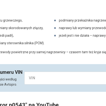
u grzewczego,
podmiany przekaźnika nagrzew
miany skorodowanych złączy,
naprawy lub wymiany przewodów,
śli padł),
jeżeli jest i nie działa – napra
any sterownika silnika (PCM).
rzewody powietrzne przy samej nagrzewnicy – czasem tam też kryje się
numeru VIN
ęści według
ie Avtopro.
rror p0543" na YouTube