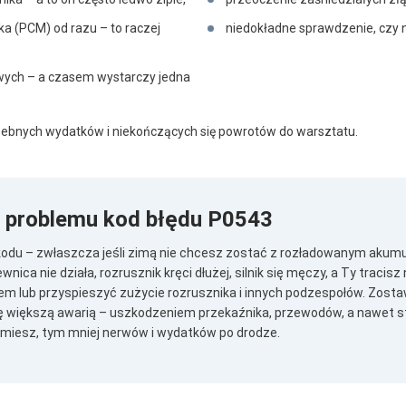
ika (PCM) od razu – to raczej
niedokładne sprawdzenie, czy 
wych – a czasem wystarczy jedna
zebnych wydatków i niekończących się powrotów do warsztatu.
problemu kod błędu P0543
kodu – zwłaszcza jeśli zimą nie chcesz zostać z rozładowanym akum
wnica nie działa, rozrusznik kręci dłużej, silnik się męczy, a Ty traci
wem lub przyspieszyć zużycie rozrusznika i innych podzespołów. Zostaw
ę większą awarią – uszkodzeniem przekaźnika, przewodów, a nawet ster
ajmiesz, tym mniej nerwów i wydatków po drodze.