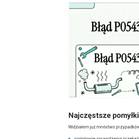
Najczęstsze pomyłk
Widziałem już mnóstwo przypadków, 
pominięcie sprawdzenia przekaźni