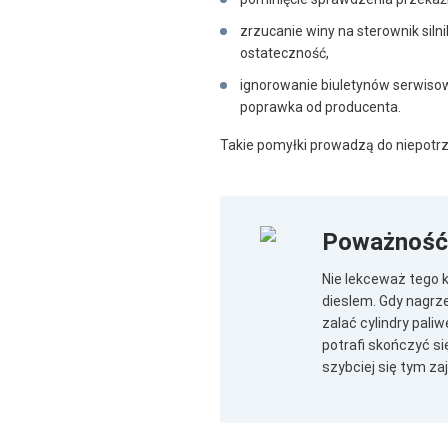
zrzucanie winy na sterownik siln
ostateczność,
ignorowanie biuletynów serwiso
poprawka od producenta.
Takie pomyłki prowadzą do niepotr
Poważność 
Nie lekceważ tego 
dieslem. Gdy nagrze
zalać cylindry pali
potrafi skończyć si
szybciej się tym z