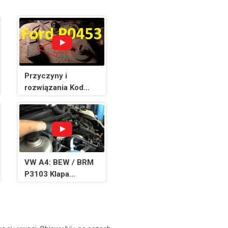
Przyczyny i
rozwiązania Kod
Ford P0453: Czujnik
ciśnienia układu
kontroli emisji par
paliwa Wysoki
sygnał wejściowy
VW A4: BEW / BRM
P3103 Klapa
kolektora
dolotowego (V157)
Usterka