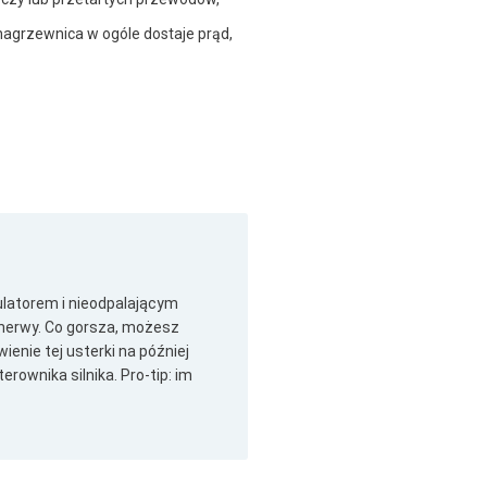
nagrzewnica w ogóle dostaje prąd,
ulatorem i nieodpalającym
sz nerwy. Co gorsza, możesz
ienie tej usterki na później
ownika silnika. Pro-tip: im