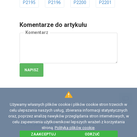
P2195
P2196
P2200
P2201
P2202
Komentarze do artykułu
Komentarz
NAPISZ
Używamy własnych plików cookie i plików cookie stron trzecich w
Licencja
celu ulepszania naszych usług, zbierania informacji statystycznych
Umowa z użytkownikiem serwisu
oraz, poprzez analizę nawyków przeglądania stron internetowych, w
Polityka prywatności
celu zapewnienia użytkownikowi lepszych wrażeń z korzystania
Polityka plików сookie
stroną.
Polityka plików cookie
.
ZAAKCEPTUJ
ODRZUĆ
©
2026 Institute of Diagnostics and Vehicle Intelligence