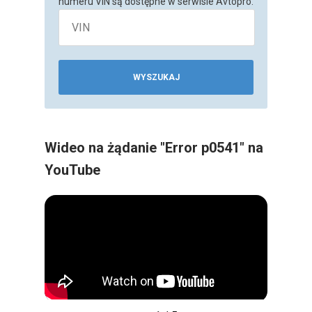
numeru VIN są dostępne w serwisie Avtopro.
WYSZUKAJ
Wideo na żądanie "Error p0541" na
YouTube