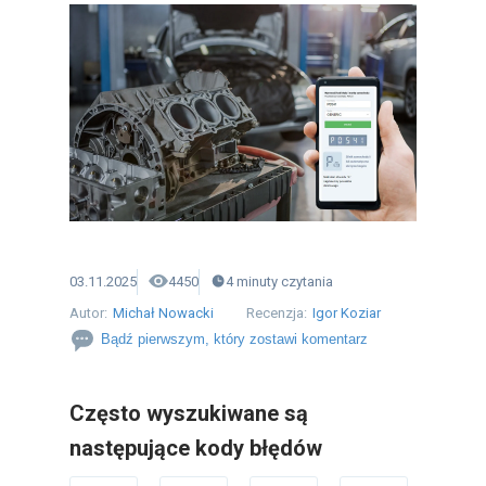
03.11.2025
4450
4
minuty
czytania
Autor:
Michał Nowacki
Recenzja:
Igor Koziar
Bądź pierwszym, który zostawi komentarz
Często wyszukiwane są
następujące kody błędów