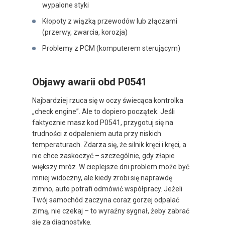
wypalone styki
Kłopoty z wiązką przewodów lub złączami
(przerwy, zwarcia, korozja)
Problemy z PCM (komputerem sterującym)
Objawy awarii obd P0541
Najbardziej rzuca się w oczy świecąca kontrolka
„check engine”. Ale to dopiero początek. Jeśli
faktycznie masz kod P0541, przygotuj się na
trudności z odpaleniem auta przy niskich
temperaturach. Zdarza się, że silnik kręci i kręci, a
nie chce zaskoczyć – szczególnie, gdy złapie
większy mróz. W cieplejsze dni problem może być
mniej widoczny, ale kiedy zrobi się naprawdę
zimno, auto potrafi odmówić współpracy. Jeżeli
Twój samochód zaczyna coraz gorzej odpalać
zimą, nie czekaj – to wyraźny sygnał, żeby zabrać
się za diagnostykę.