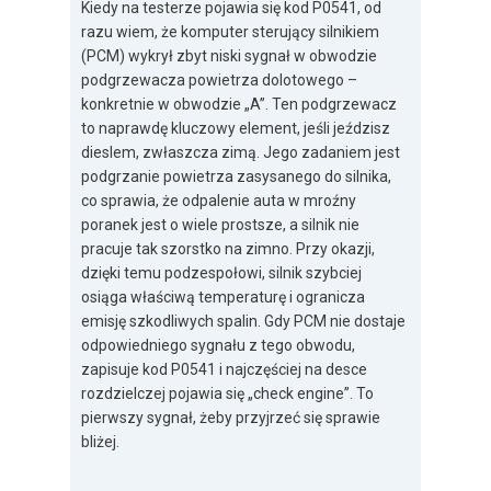
Kiedy na testerze pojawia się kod P0541, od
razu wiem, że komputer sterujący silnikiem
(PCM) wykrył zbyt niski sygnał w obwodzie
podgrzewacza powietrza dolotowego –
konkretnie w obwodzie „A”. Ten podgrzewacz
to naprawdę kluczowy element, jeśli jeździsz
dieslem, zwłaszcza zimą. Jego zadaniem jest
podgrzanie powietrza zasysanego do silnika,
co sprawia, że odpalenie auta w mroźny
poranek jest o wiele prostsze, a silnik nie
pracuje tak szorstko na zimno. Przy okazji,
dzięki temu podzespołowi, silnik szybciej
osiąga właściwą temperaturę i ogranicza
emisję szkodliwych spalin. Gdy PCM nie dostaje
odpowiedniego sygnału z tego obwodu,
zapisuje kod P0541 i najczęściej na desce
rozdzielczej pojawia się „check engine”. To
pierwszy sygnał, żeby przyjrzeć się sprawie
bliżej.