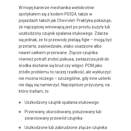
W mojej karierze mechanika wielokrotnie
spotykałem się z kodem P0324, także w
pojazdach takich jak Chevrolet. Praktyka pokazuje,
że najczęściej winowajcą jest po prostu zużyty lub
uszkodzony czujnik spalania stukowego. Zdarza
się jednak, że to przewody płatają figle – mogą być
przetarte, zaśniedziałe, słabo osadzone albo
nawet całkiem przerwane. Złącze czujnika
również potrafi zrobić psikusa, zwłaszcza jeśli do
środka dostanie się brud czy wilgoć. PCM jako
źródło problemu to raczej rzadkość, ale wykluczyć
nie można niczego – szczególnie, gdy inne usterki
nie dają się namierzyć. Najczęstsze przyczyny, na
które trafiam, to:
Uszkodzony czujnik spalania stukowego
Przerwany, skorodowany, poluzowany lub
zwarciowany przewód czujnika
Uszkodzone lub zabrudzone złącze czujnika