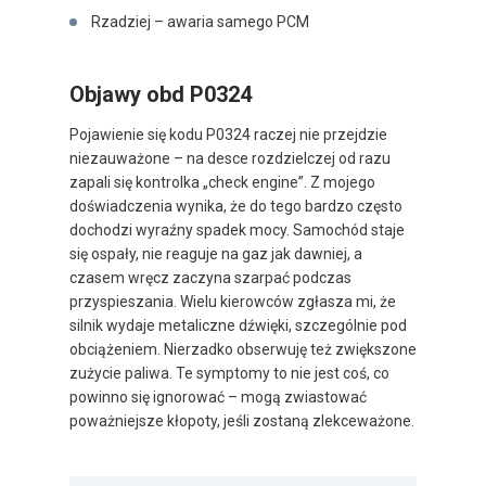
Rzadziej – awaria samego PCM
Objawy obd P0324
Pojawienie się kodu P0324 raczej nie przejdzie
niezauważone – na desce rozdzielczej od razu
zapali się kontrolka „check engine”. Z mojego
doświadczenia wynika, że do tego bardzo często
dochodzi wyraźny spadek mocy. Samochód staje
się ospały, nie reaguje na gaz jak dawniej, a
czasem wręcz zaczyna szarpać podczas
przyspieszania. Wielu kierowców zgłasza mi, że
silnik wydaje metaliczne dźwięki, szczególnie pod
obciążeniem. Nierzadko obserwuję też zwiększone
zużycie paliwa. Te symptomy to nie jest coś, co
powinno się ignorować – mogą zwiastować
poważniejsze kłopoty, jeśli zostaną zlekceważone.