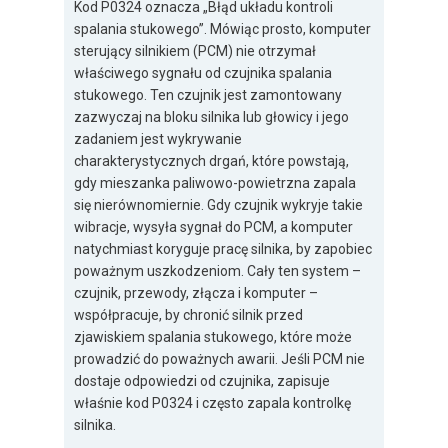
Kod P0324 oznacza „Błąd układu kontroli
spalania stukowego”. Mówiąc prosto, komputer
sterujący silnikiem (PCM) nie otrzymał
właściwego sygnału od czujnika spalania
stukowego. Ten czujnik jest zamontowany
zazwyczaj na bloku silnika lub głowicy i jego
zadaniem jest wykrywanie
charakterystycznych drgań, które powstają,
gdy mieszanka paliwowo-powietrzna zapala
się nierównomiernie. Gdy czujnik wykryje takie
wibracje, wysyła sygnał do PCM, a komputer
natychmiast koryguje pracę silnika, by zapobiec
poważnym uszkodzeniom. Cały ten system –
czujnik, przewody, złącza i komputer –
współpracuje, by chronić silnik przed
zjawiskiem spalania stukowego, które może
prowadzić do poważnych awarii. Jeśli PCM nie
dostaje odpowiedzi od czujnika, zapisuje
właśnie kod P0324 i często zapala kontrolkę
silnika.