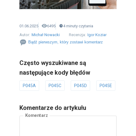
01.06.2025
6495
4
minuty
czytania
Autor:
Michał Nowacki
Recenzja:
Igor Koziar
Bądź pierwszym, który zostawi komentarz
Często wyszukiwane są
następujące kody błędów
P045A
P045C
P045D
P045E
P045
Komentarze do artykułu
Komentarz