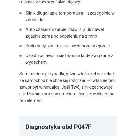
możesz zauważyć takie objawy:
Silnik długo łapie temperaturę – szczególnie w
zimne dni
Auto czasem szarpie, dławi się lub nawet
zgaśnie zaraz po odpaleniu na zimno
Brak mocy, zanim silnik się dobrze rozgrzeje
Często pojawiają się też inne kody związane z
wydechem
Sam miałem przypadki, gdzie właściciel narzekał,
że samochód nie chce się rozgrzać – i właśnie ten
zawór był winowajcą. Jeśli Twój silnik zachowuje
się dziwnie zaraz po uruchomieniu, rzuć okiem na
ten element.
Diagnostyka obd P047F