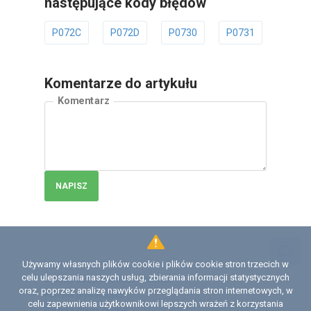
następujące kody błędów
P072C
P072D
P0730
P0731
P073
Komentarze do artykułu
Komentarz
NAPISZ
Używamy własnych plików cookie i plików cookie stron trzecich w
Licencja
celu ulepszania naszych usług, zbierania informacji statystycznych
Umowa z użytkownikiem serwisu
oraz, poprzez analizę nawyków przeglądania stron internetowych, w
Polityka prywatności
celu zapewnienia użytkownikowi lepszych wrażeń z korzystania
Polityka plików сookie