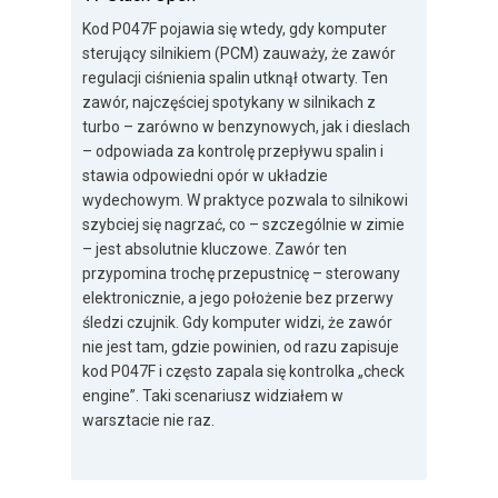
Kod P047F pojawia się wtedy, gdy komputer
sterujący silnikiem (PCM) zauważy, że zawór
regulacji ciśnienia spalin utknął otwarty. Ten
zawór, najczęściej spotykany w silnikach z
turbo – zarówno w benzynowych, jak i dieslach
– odpowiada za kontrolę przepływu spalin i
stawia odpowiedni opór w układzie
wydechowym. W praktyce pozwala to silnikowi
szybciej się nagrzać, co – szczególnie w zimie
– jest absolutnie kluczowe. Zawór ten
przypomina trochę przepustnicę – sterowany
elektronicznie, a jego położenie bez przerwy
śledzi czujnik. Gdy komputer widzi, że zawór
nie jest tam, gdzie powinien, od razu zapisuje
kod P047F i często zapala się kontrolka „check
engine”. Taki scenariusz widziałem w
warsztacie nie raz.