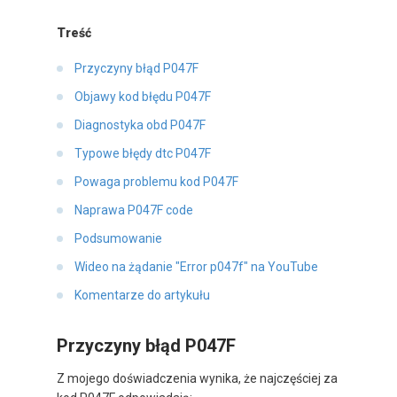
Treść
Przyczyny błąd P047F
Objawy kod błędu P047F
Diagnostyka obd P047F
Typowe błędy dtc P047F
Powaga problemu kod P047F
Naprawa P047F code
Podsumowanie
Wideo na żądanie "Error p047f" na YouTube
Komentarze do artykułu
Przyczyny błąd P047F
Z mojego doświadczenia wynika, że najczęściej za