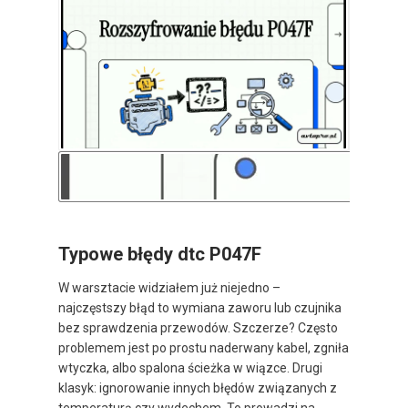
Typowe błędy dtc P047F
W warsztacie widziałem już niejedno –
najczęstszy błąd to wymiana zaworu lub czujnika
bez sprawdzenia przewodów. Szczerze? Często
problemem jest po prostu naderwany kabel, zgniła
wtyczka, albo spalona ścieżka w wiązce. Drugi
klasyk: ignorowanie innych błędów związanych z
temperaturą czy wydechem. To prowadzi na