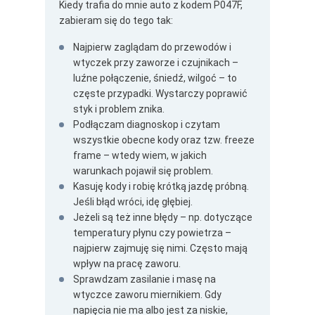
Kiedy trafia do mnie auto z kodem P047F,
zabieram się do tego tak:
Najpierw zaglądam do przewodów i
wtyczek przy zaworze i czujnikach –
luźne połączenie, śniedź, wilgoć – to
częste przypadki. Wystarczy poprawić
styk i problem znika.
Podłączam diagnoskop i czytam
wszystkie obecne kody oraz tzw. freeze
frame – wtedy wiem, w jakich
warunkach pojawił się problem.
Kasuję kody i robię krótką jazdę próbną.
Jeśli błąd wróci, idę głębiej.
Jeżeli są też inne błędy – np. dotyczące
temperatury płynu czy powietrza –
najpierw zajmuję się nimi. Często mają
wpływ na pracę zaworu.
Sprawdzam zasilanie i masę na
wtyczce zaworu miernikiem. Gdy
napięcia nie ma albo jest za niskie,