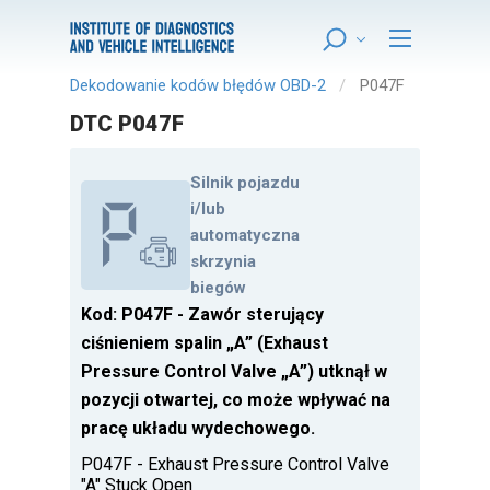
Dekodowanie kodów błędów OBD-2
P047F
DTC P047F
Silnik pojazdu
i/lub
automatyczna
skrzynia
biegów
Kod: P047F - Zawór sterujący
ciśnieniem spalin „A” (Exhaust
Pressure Control Valve „A”) utknął w
pozycji otwartej, co może wpływać na
pracę układu wydechowego.
P047F - Exhaust Pressure Control Valve
"A" Stuck Open