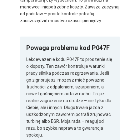
manowce i niepotrzebne koszty. Zawsze zaczynaj
od podstaw – proste kontrole potrafią
zaoszczędzić mnóstwo czasu i pieniędzy.
Powaga problemu kod P047F
Lekceważenie kodu P047F to proszenie się
o kłopoty. Ten zawór kontroluje warunki
pracy silnika podczas rozgrzewania. Jeśli
go zignorujesz, możesz mieć poważne
trudności z odpaleniem, szarpaniem, a
nawet gaśnięciem auta w ruchu. To już
realne zagrożenie na drodze – nie tylko dla
Ciebie, ale i innych. Długotrwała jazda z
uszkodzonym zaworem potrafi zrujnować
turbinę albo EGR. Moja rada – reaguj od
razu, bo szybka naprawa to gwarancja
spokoju.