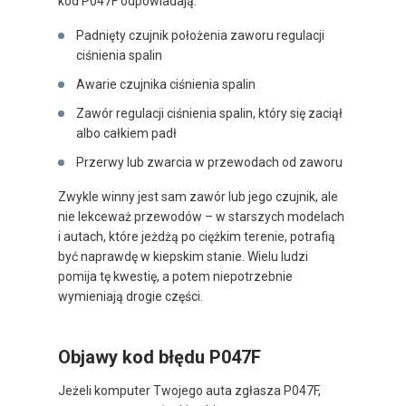
kod P047F odpowiadają:
Padnięty czujnik położenia zaworu regulacji
ciśnienia spalin
Awarie czujnika ciśnienia spalin
Zawór regulacji ciśnienia spalin, który się zaciął
albo całkiem padł
Przerwy lub zwarcia w przewodach od zaworu
Zwykle winny jest sam zawór lub jego czujnik, ale
nie lekceważ przewodów – w starszych modelach
i autach, które jeżdżą po ciężkim terenie, potrafią
być naprawdę w kiepskim stanie. Wielu ludzi
pomija tę kwestię, a potem niepotrzebnie
wymieniają drogie części.
Objawy kod błędu P047F
Jeżeli komputer Twojego auta zgłasza P047F,