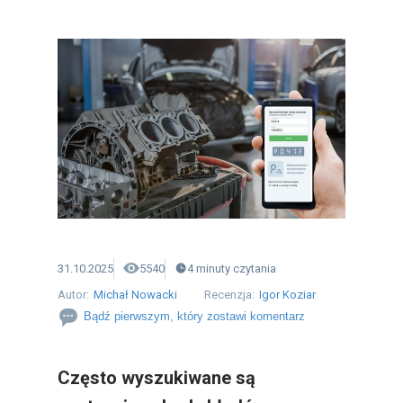
31.10.2025
5540
4
minuty
czytania
Autor:
Michał Nowacki
Recenzja:
Igor Koziar
Bądź pierwszym, który zostawi komentarz
Często wyszukiwane są