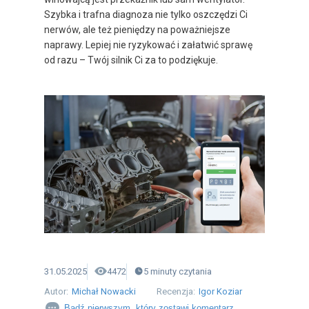
Szybka i trafna diagnoza nie tylko oszczędzi Ci
nerwów, ale też pieniędzy na poważniejsze
naprawy. Lepiej nie ryzykować i załatwić sprawę
od razu – Twój silnik Ci za to podziękuje.
31.05.2025
4472
5
minuty
czytania
Autor:
Michał Nowacki
Recenzja:
Igor Koziar
Bądź pierwszym, który zostawi komentarz