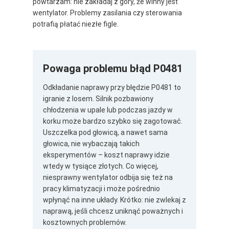
powtarzam: nie zakładaj z góry, że winny jest
wentylator. Problemy zasilania czy sterowania
potrafią płatać niezłe figle.
Powaga problemu błąd P0481
Odkładanie naprawy przy błędzie P0481 to
igranie z losem. Silnik pozbawiony
chłodzenia w upale lub podczas jazdy w
korku może bardzo szybko się zagotować.
Uszczelka pod głowicą, a nawet sama
głowica, nie wybaczają takich
eksperymentów – koszt naprawy idzie
wtedy w tysiące złotych. Co więcej,
niesprawny wentylator odbija się też na
pracy klimatyzacji i może pośrednio
wpłynąć na inne układy. Krótko: nie zwlekaj z
naprawą, jeśli chcesz uniknąć poważnych i
kosztownych problemów.