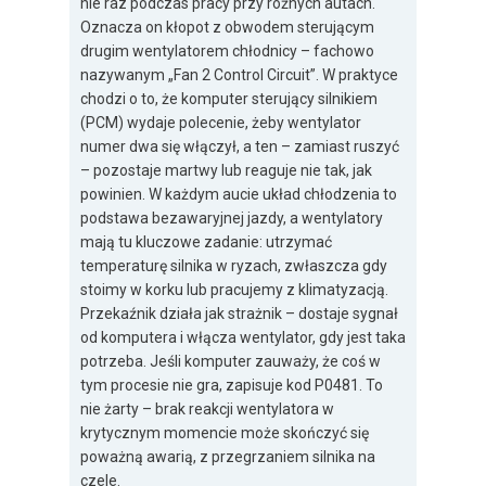
nie raz podczas pracy przy różnych autach.
Oznacza on kłopot z obwodem sterującym
drugim wentylatorem chłodnicy – fachowo
nazywanym „Fan 2 Control Circuit”. W praktyce
chodzi o to, że komputer sterujący silnikiem
(PCM) wydaje polecenie, żeby wentylator
numer dwa się włączył, a ten – zamiast ruszyć
– pozostaje martwy lub reaguje nie tak, jak
powinien. W każdym aucie układ chłodzenia to
podstawa bezawaryjnej jazdy, a wentylatory
mają tu kluczowe zadanie: utrzymać
temperaturę silnika w ryzach, zwłaszcza gdy
stoimy w korku lub pracujemy z klimatyzacją.
Przekaźnik działa jak strażnik – dostaje sygnał
od komputera i włącza wentylator, gdy jest taka
potrzeba. Jeśli komputer zauważy, że coś w
tym procesie nie gra, zapisuje kod P0481. To
nie żarty – brak reakcji wentylatora w
krytycznym momencie może skończyć się
poważną awarią, z przegrzaniem silnika na
czele.