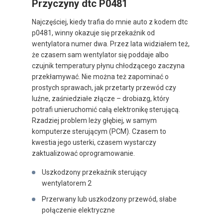
Przyczyny dtc P0481
Najczęściej, kiedy trafia do mnie auto z kodem dtc
p0481, winny okazuje się przekaźnik od
wentylatora numer dwa. Przez lata widziałem też,
że czasem sam wentylator się poddaje albo
czujnik temperatury płynu chłodzącego zaczyna
przekłamywać. Nie można też zapominać o
prostych sprawach, jak przetarty przewód czy
luźne, zaśniedziałe złącze – drobiazg, który
potrafi unieruchomić całą elektronikę sterującą.
Rzadziej problem leży głębiej, w samym
komputerze sterującym (PCM). Czasem to
kwestia jego usterki, czasem wystarczy
zaktualizować oprogramowanie.
Uszkodzony przekaźnik sterujący
wentylatorem 2
Przerwany lub uszkodzony przewód, słabe
połączenie elektryczne