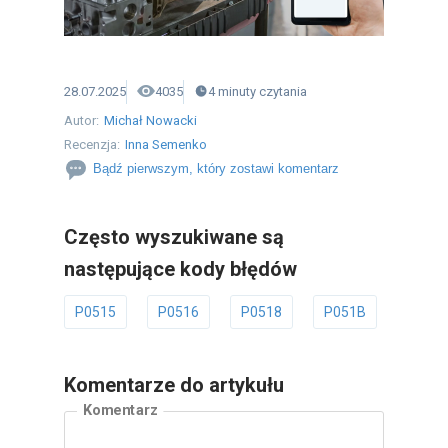
28.07.2025
4035
4
minuty
czytania
Autor:
Michał Nowacki
Recenzja:
Inna Semenko
Bądź pierwszym, który zostawi komentarz
Często wyszukiwane są
następujące kody błędów
P0515
P0516
P0518
P051B
P051
Komentarze do artykułu
Komentarz