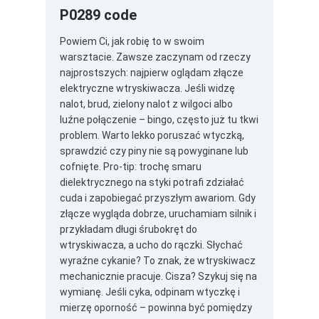
P0289 code
Powiem Ci, jak robię to w swoim
warsztacie. Zawsze zaczynam od rzeczy
najprostszych: najpierw oglądam złącze
elektryczne wtryskiwacza. Jeśli widzę
nalot, brud, zielony nalot z wilgoci albo
luźne połączenie – bingo, często już tu tkwi
problem. Warto lekko poruszać wtyczką,
sprawdzić czy piny nie są powyginane lub
cofnięte. Pro-tip: trochę smaru
dielektrycznego na styki potrafi zdziałać
cuda i zapobiegać przyszłym awariom. Gdy
złącze wygląda dobrze, uruchamiam silnik i
przykładam długi śrubokręt do
wtryskiwacza, a ucho do rączki. Słychać
wyraźne cykanie? To znak, że wtryskiwacz
mechanicznie pracuje. Cisza? Szykuj się na
wymianę. Jeśli cyka, odpinam wtyczkę i
mierzę oporność – powinna być pomiędzy