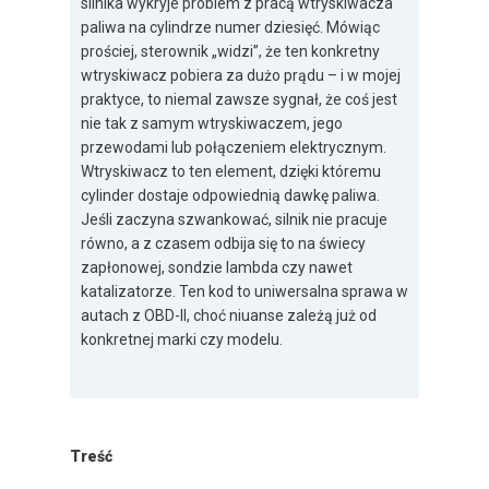
silnika wykryje problem z pracą wtryskiwacza
paliwa na cylindrze numer dziesięć. Mówiąc
prościej, sterownik „widzi”, że ten konkretny
wtryskiwacz pobiera za dużo prądu – i w mojej
praktyce, to niemal zawsze sygnał, że coś jest
nie tak z samym wtryskiwaczem, jego
przewodami lub połączeniem elektrycznym.
Wtryskiwacz to ten element, dzięki któremu
cylinder dostaje odpowiednią dawkę paliwa.
Jeśli zaczyna szwankować, silnik nie pracuje
równo, a z czasem odbija się to na świecy
zapłonowej, sondzie lambda czy nawet
katalizatorze. Ten kod to uniwersalna sprawa w
autach z OBD-II, choć niuanse zależą już od
konkretnej marki czy modelu.
Treść