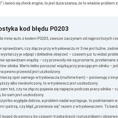
eć” i świeci się check engine, to jest duża szansa, że to właśnie proble
ostyka kod błędu P0203
a do mnie auto z kodem P0203, zawsze zaczynam od najprostszych rz
w sprawdzam, czy złącze przy wtryskiwaczu nr 3 nie jest luźne, zaśni
wystarczy je odpiąć i dokładnie obejrzeć – czasem już tu widać probl
ie sprawdzam wiązkę – czy przewody nie są przetarte, przełamane al
ów silnika. Warto lekko poruszać wiązką przy pracującym silniku – jeśl
 na pewno przewód jest uszkodzony.
ierzę opór samego wtryskiwacza (multimetrem) – porównuję z innymi 
ższy albo nieskończony, to wtryskiwacz jest uszkodzony.
am też, czy na złączu pojawia się napięcie podczas pracy silnika –
, bo sam jest uszkodzony.
szystko wygląda dobrze, a problem nadal występuje, to podmieniam w
em i patrzę, czy błąd „przeniesie się” razem z wtryskiwaczem. To bar
ć kogoś do pomocy, bo czasem trzeba kręcić rozrusznikiem i obserwo