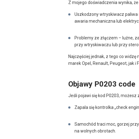
Z mojego doświadczenia wynika, że 
Uszkodzony wtryskiwacz paliwa n
awaria mechaniczna lub elektryc
Problemy ze złączem – luźne, za
przy wtryskiwaczu lub przy stero
Najczęściej jednak, z tego co widz
marek Opel, Renault, Peugeot, jak i F
Objawy P0203 code
Jeśli pojawi się kod P0203, możesz 
Zapala się kontrolka „check engin
Samochód traci moc, gorzej prz
na wolnych obrotach.