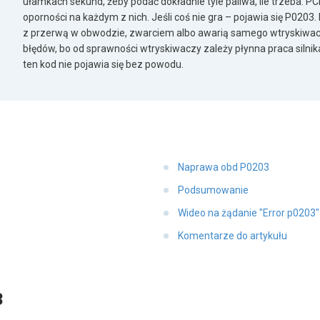
ułamkach sekund, żeby podać dokładnie tyle paliwa, ile trzeba. PCM
oporności na każdym z nich. Jeśli coś nie gra – pojawia się P0203
z przerwą w obwodzie, zwarciem albo awarią samego wtryskiwac
błędów, bo od sprawności wtryskiwaczy zależy płynna praca silnika,
ten kod nie pojawia się bez powodu.
Naprawa obd P0203
Podsumowanie
Wideo na żądanie "Error p0203
Komentarze do artykułu
3