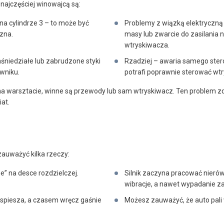
najczęściej winowajcą są:
a cylindrze 3 – to może być
Problemy z wiązką elektryczną
zna.
masy lub zwarcie do zasilania
wtryskiwacza.
śniedziałe lub zabrudzone styki
Rzadziej – awaria samego stero
wniku.
potrafi poprawnie sterować wt
ę na warsztacie, winne są przewody lub sam wtryskiwacz. Ten problem
iat.
zauważyć kilka rzeczy:
e” na desce rozdzielczej.
Silnik zaczyna pracować nierów
wibracje, a nawet wypadanie zap
yspiesza, a czasem wręcz gaśnie
Możesz zauważyć, że auto pali w