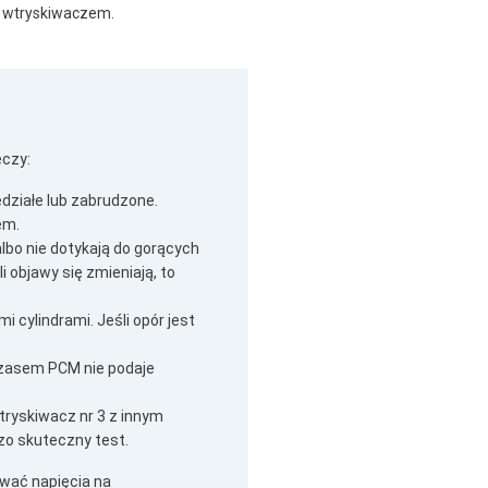
m z wtryskiwaczem.
eczy:
edziałe lub zabrudzone.
em.
bo nie dotykają do gorących
i objawy się zmieniają, to
cylindrami. Jeśli opór jest
 czasem PCM nie podaje
tryskiwacz nr 3 z innym
dzo skuteczny test.
wać napięcia na