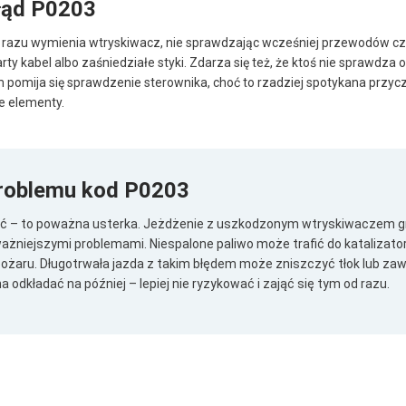
łąd P0203
 od razu wymienia wtryskiwacz, nie sprawdzając wcześniej przewodów cz
tarty kabel albo zaśniedziałe styki. Zdarza się też, że ktoś nie sprawdza
 pomija się sprawdzenie sterownika, choć to rzadziej spotykana przyc
ne elementy.
roblemu kod P0203
ć – to poważna usterka. Jeżdżenie z uszkodzonym wtryskiwaczem gr
ważniejszymi problemami. Niespalone paliwo może trafić do katalizator
ożaru. Długotrwała jazda z takim błędem może zniszczyć tłok lub zaw
a odkładać na później – lepiej nie ryzykować i zająć się tym od razu.