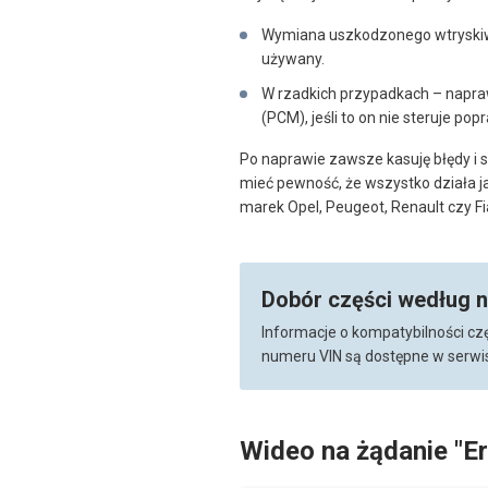
Wymiana uszkodzonego wtryski
używany.
W rzadkich przypadkach – napra
(PCM), jeśli to on nie steruje p
Po naprawie zawsze kasuję błędy i 
mieć pewność, że wszystko działa j
marek Opel, Peugeot, Renault czy Fi
Dobór części według 
Informacje o kompatybilności cz
numeru VIN są dostępne w serwis
Wideo na żądanie "E