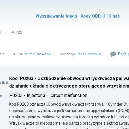
Wyszukiwanie błędu
Kody OBD-II
O nas
2
P0203
nia
Autor:
Michał Nowacki
Recenzja:
Inna Semenko
Bądź p
Kod: P0203 - Uszkodzenie obwodu wtryskiwacza paliwa
i/lub
działanie układu elektrycznego sterującego wtryskiem
P0203 - Injector 3 – circuit malfunction
w
Kod P0203 oznacza „Obwód wtryskiwacza/przerwa – Cylinder 3”
doświadczenia wynika, że jeśli komputer sterujący silnikiem (PCM)
na oku właśnie wtryskiwacz paliwa na trzecim cylindrze lub coś z
Wtryskiwacze to niepozorne, ale bardzo precyzyjne elektrozawory 