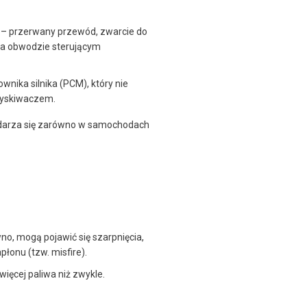
 – przerwany przewód, zwarcie do
 na obwodzie sterującym
wnika silnika (PCM), który nie
ryskiwaczem.
 zdarza się zarówno w samochodach
no, mogą pojawić się szarpnięcia,
łonu (tzw. misfire).
ięcej paliwa niż zwykle.