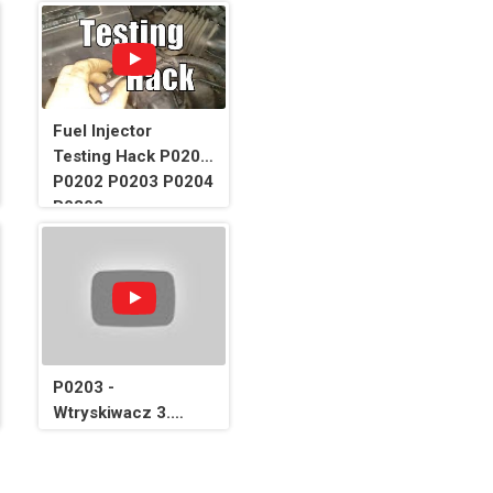
Fuel Injector
Testing Hack P0201
P0202 P0203 P0204
P0302
P0203 -
Wtryskiwacz 3.
cylindra, przerwany
obwód