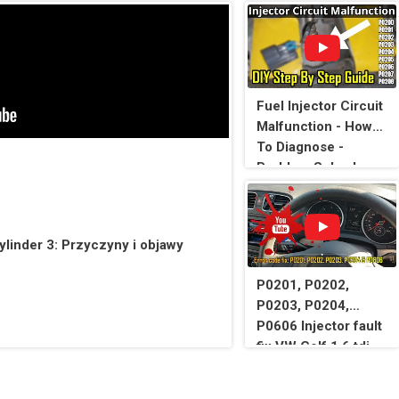
Fuel Injector Circuit
Malfunction - How
To Diagnose -
Problem Solved
linder 3: Przyczyny i objawy
P0201, P0202,
P0203, P0204,
P0606 Injector fault
fix VW Golf 1.6 tdi
Audi A3 A4 Injector
replacement