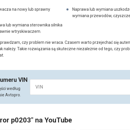
wacza na nowy lub sprawny
Naprawa lub wymiana uszkodzon
wymiana przewodów, czyszczeni
wa lub wymiana sterownika silnika
oprawnie wtryskiwaczem.
sprawdzam, czy problem nie wraca. Czasem warto przejechać się autem
ak należy. Takie rozwiązania są skuteczne niezależnie od tego, czy pr
at.
numeru VIN
ęści według
ie Avtopro.
rror p0203" na YouTube