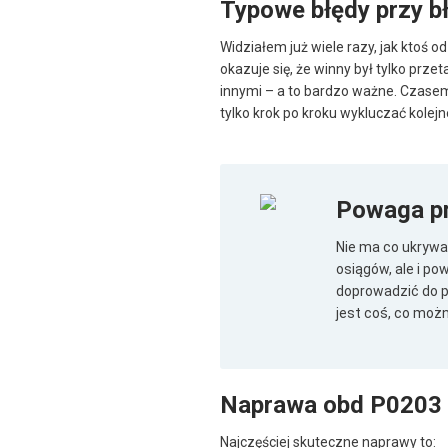
Typowe błędy przy b
Widziałem już wiele razy, jak ktoś
okazuje się, że winny był tylko prze
innymi – a to bardzo ważne. Czasem
tylko krok po kroku wykluczać kolej
Powaga p
Nie ma co ukrywa
osiągów, ale i po
doprowadzić do p
jest coś, co możn
Naprawa obd P0203
Najczęściej skuteczne naprawy to: