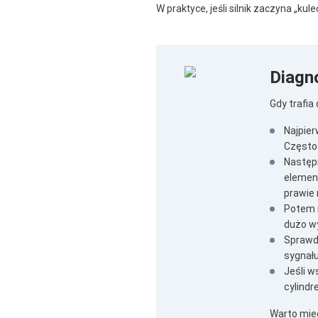
W praktyce, jeśli silnik zaczyna „kul
Diagn
Gdy trafi
Najpier
Często 
Następn
element
prawie
Potem m
dużo wy
Sprawdz
sygnału
Jeśli w
cylindr
Warto mie