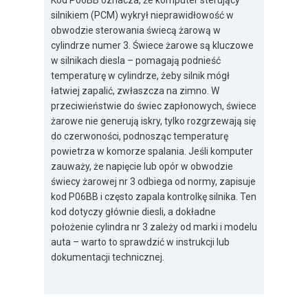
Kod P06BB oznacza, że komputer sterujący
silnikiem (PCM) wykrył nieprawidłowość w
obwodzie sterowania świecą żarową w
cylindrze numer 3. Świece żarowe są kluczowe
w silnikach diesla – pomagają podnieść
temperaturę w cylindrze, żeby silnik mógł
łatwiej zapalić, zwłaszcza na zimno. W
przeciwieństwie do świec zapłonowych, świece
żarowe nie generują iskry, tylko rozgrzewają się
do czerwoności, podnosząc temperaturę
powietrza w komorze spalania. Jeśli komputer
zauważy, że napięcie lub opór w obwodzie
świecy żarowej nr 3 odbiega od normy, zapisuje
kod P06BB i często zapala kontrolkę silnika. Ten
kod dotyczy głównie diesli, a dokładne
położenie cylindra nr 3 zależy od marki i modelu
auta – warto to sprawdzić w instrukcji lub
dokumentacji technicznej.