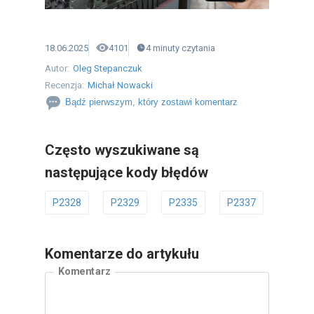
18.06.2025
4101
4
minuty
czytania
Autor:
Oleg Stepanczuk
Recenzja:
Michał Nowacki
Bądź pierwszym, który zostawi komentarz
Często wyszukiwane są
następujące kody błędów
P2328
P2329
P2335
P2337
P2338
Komentarze do artykułu
Komentarz