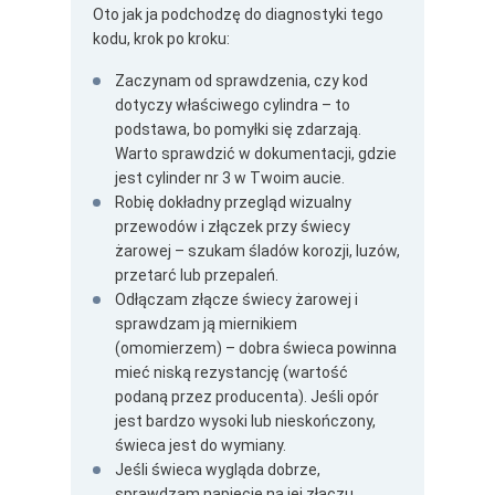
Oto jak ja podchodzę do diagnostyki tego
kodu, krok po kroku:
Zaczynam od sprawdzenia, czy kod
dotyczy właściwego cylindra – to
podstawa, bo pomyłki się zdarzają.
Warto sprawdzić w dokumentacji, gdzie
jest cylinder nr 3 w Twoim aucie.
Robię dokładny przegląd wizualny
przewodów i złączek przy świecy
żarowej – szukam śladów korozji, luzów,
przetarć lub przepaleń.
Odłączam złącze świecy żarowej i
sprawdzam ją miernikiem
(omomierzem) – dobra świeca powinna
mieć niską rezystancję (wartość
podaną przez producenta). Jeśli opór
jest bardzo wysoki lub nieskończony,
świeca jest do wymiany.
Jeśli świeca wygląda dobrze,
sprawdzam napięcie na jej złączu