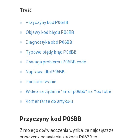
Treść
Przyczyny kod P06BB
Objawy kod błędu P06BB
Diagnostyka obd P06BB
Typowe błędy błąd P06BB
Powaga problemu P06BB code
Naprawa dtc P06BB
Podsumowanie
Wideo na żądanie "Error p06bb" na YouTube
Komentarze do artykułu
Przyczyny kod P06BB
Z mojego doświadczenia wynika, że najczęstsze
przyczyny pojawienia się kodu P06BB to: