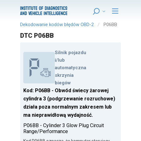
Dekodowanie kodów błędów OBD-2
P06BB
DTC P06BB
Silnik pojazdu
i/lub
automatyczna
skrzynia
biegów
Kod: P06BB - Obwód świecy żarowej
cylindra 3 (podgrzewanie rozruchowe)
działa poza normalnym zakresem lub
ma nieprawidłową wydajność.
P06BB - Cylinder 3 Glow Plug Circuit
Range/Performance