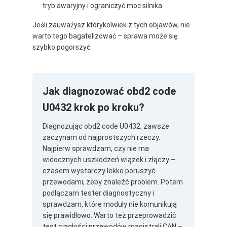
tryb awaryjny i ograniczyć moc silnika.
Jeśli zauważysz którykolwiek z tych objawów, nie
warto tego bagatelizować – sprawa może się
szybko pogorszyć.
Jak diagnozować obd2 code
U0432 krok po kroku?
Diagnozując obd2 code U0432, zawsze
zaczynam od najprostszych rzeczy.
Najpierw sprawdzam, czy nie ma
widocznych uszkodzeń wiązek i złączy –
czasem wystarczy lekko poruszyć
przewodami, żeby znaleźć problem. Potem
podłączam tester diagnostyczny i
sprawdzam, które moduły nie komunikują
się prawidłowo. Warto też przeprowadzić
test ciągłości przewodów magistrali CAN –