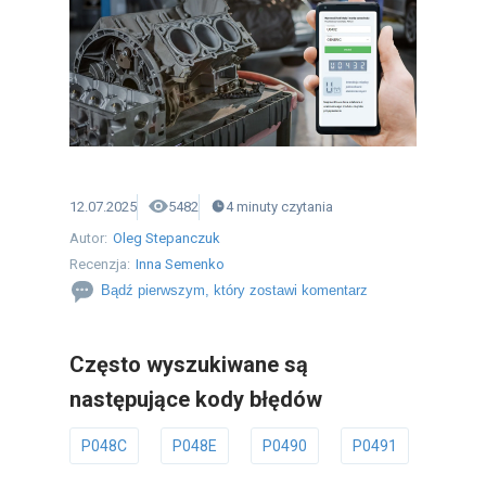
12.07.2025
5482
4
minuty
czytania
Autor:
Oleg Stepanczuk
Recenzja:
Inna Semenko
Bądź pierwszym, który zostawi komentarz
Często wyszukiwane są
następujące kody błędów
P048C
P048E
P0490
P0491
P049