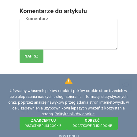
Komentarze do artykułu
Komentarz
NAPISZ
Używamy własnych plików cookie i plików cookie stron trzecich w
Licencja
celu ulepszania naszych usług, zbierania informacji statystycznych
Umowa z użytkownikiem serwisu
oraz, poprzez analizę nawyków przeglądania stron internetowych, w
Polityka prywatności
celu zapewnienia użytkownikowi lepszych wrażeń z korzystania
Polityka plików сookie
stroną.
Polityka plików cookie
.
ZAAKCEPTUJ
ODRZUĆ
©
2026 Institute of Diagnostics and Vehicle Intelligence
WSZYSTKIE PLIKI COOKIE
DODATKOWE PLIKI COOKIE
- niezależną organizacją non-profit (NPO).
DOSTOSUJ