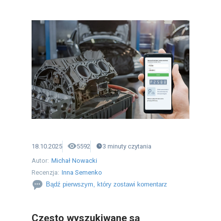
18.10.2025
5592
3
minuty
czytania
Autor:
Michał Nowacki
Recenzja:
Inna Semenko
Bądź pierwszym, który zostawi komentarz
Często wyszukiwane są