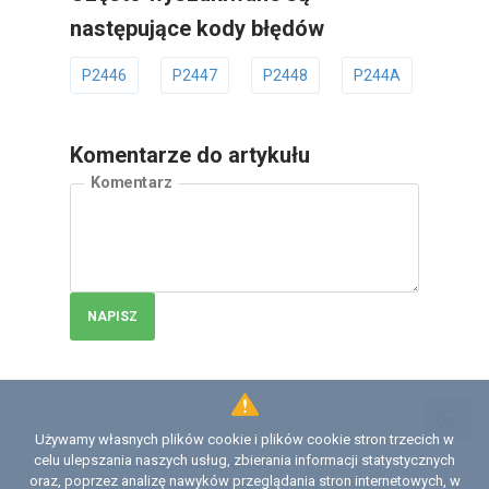
następujące kody błędów
P2446
P2447
P2448
P244A
P244
Komentarze do artykułu
Komentarz
NAPISZ
Używamy własnych plików cookie i plików cookie stron trzecich w
Licencja
celu ulepszania naszych usług, zbierania informacji statystycznych
Umowa z użytkownikiem serwisu
oraz, poprzez analizę nawyków przeglądania stron internetowych, w
Polityka prywatności