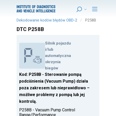
Dekodowanie kodów błędów OBD-2
P258B
DTC P258B
Silnik pojazdu
i/lub
automatyczna
skrzynia
biegów
Kod: P258B - Sterowanie pompą
podciśnienia (Vacuum Pump) działa
poza zakresem lub nieprawidłowo –
możliwe problemy z pompą lub jej
kontrolą.
P258B - Vacuum Pump Control
Range/Performance