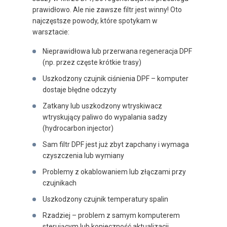
prawidłowo. Ale nie zawsze filtr jest winny! Oto
najczęstsze powody, które spotykam w
warsztacie:
Nieprawidłowa lub przerwana regeneracja DPF
(np. przez częste krótkie trasy)
Uszkodzony czujnik ciśnienia DPF – komputer
dostaje błędne odczyty
Zatkany lub uszkodzony wtryskiwacz
wtryskujący paliwo do wypalania sadzy
(hydrocarbon injector)
Sam filtr DPF jest już zbyt zapchany i wymaga
czyszczenia lub wymiany
Problemy z okablowaniem lub złączami przy
czujnikach
Uszkodzony czujnik temperatury spalin
Rzadziej – problem z samym komputerem
sterującym lub konieczność aktualizacji