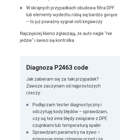
W skrajnych przypadkach obudowa filtra DPF
lub elementy wydechu robią się bardzo gorące
– to już poważny sygnał ostrzegawczy
Najczęściej klienci zgłaszają, że auto nagle "nie
jedzie" i świeci się kontrolka.
Diagnoza P2463 code
Jak zabieram się za taki przypadek?
Zawsze zaczynam od najprostszych
rzeczy:
Podłączam tester diagnostyczny i
odczytuję kody błędów – sprawdzam,
czy są też inne błędy związane z DPF,
czujnikami lub temperaturą spalin
Sprawdzam parametry na żywo –
interesuje mnie ciśnienie przed i za