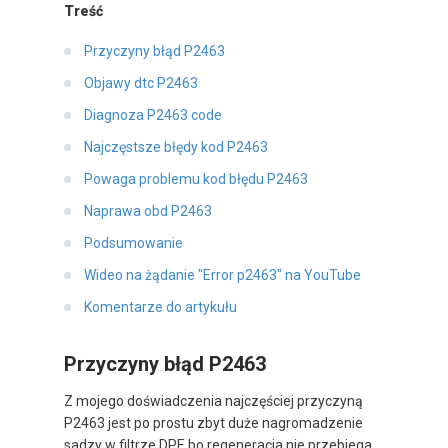
Treść
Przyczyny błąd P2463
Objawy dtc P2463
Diagnoza P2463 code
Najczęstsze błędy kod P2463
Powaga problemu kod błędu P2463
Naprawa obd P2463
Podsumowanie
Wideo na żądanie "Error p2463" na YouTube
Komentarze do artykułu
Przyczyny błąd P2463
Z mojego doświadczenia najczęściej przyczyną
P2463 jest po prostu zbyt duże nagromadzenie
sadzy w filtrze DPF, bo regeneracja nie przebiega