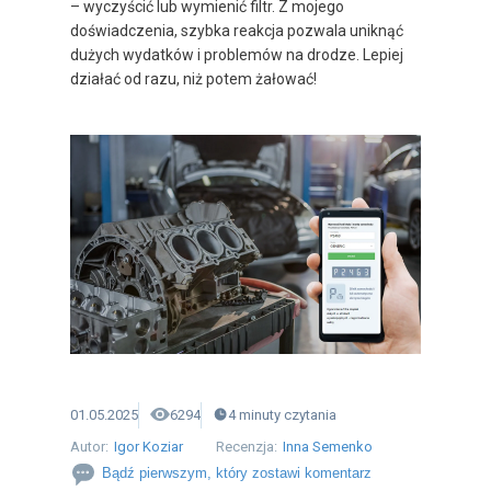
– wyczyścić lub wymienić filtr. Z mojego
doświadczenia, szybka reakcja pozwala uniknąć
dużych wydatków i problemów na drodze. Lepiej
działać od razu, niż potem żałować!
01.05.2025
6294
4
minuty
czytania
Autor:
Igor Koziar
Recenzja:
Inna Semenko
Bądź pierwszym, który zostawi komentarz