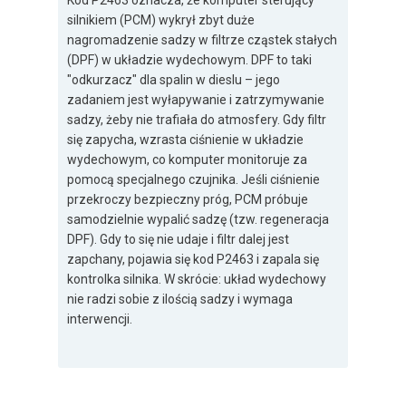
Kod P2463 oznacza, że komputer sterujący
silnikiem (PCM) wykrył zbyt duże
nagromadzenie sadzy w filtrze cząstek stałych
(DPF) w układzie wydechowym. DPF to taki
"odkurzacz" dla spalin w dieslu – jego
zadaniem jest wyłapywanie i zatrzymywanie
sadzy, żeby nie trafiała do atmosfery. Gdy filtr
się zapycha, wzrasta ciśnienie w układzie
wydechowym, co komputer monitoruje za
pomocą specjalnego czujnika. Jeśli ciśnienie
przekroczy bezpieczny próg, PCM próbuje
samodzielnie wypalić sadzę (tzw. regeneracja
DPF). Gdy to się nie udaje i filtr dalej jest
zapchany, pojawia się kod P2463 i zapala się
kontrolka silnika. W skrócie: układ wydechowy
nie radzi sobie z ilością sadzy i wymaga
interwencji.