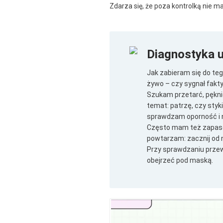
Zdarza się, że poza kontrolką nie m
Diagnostyka 
Jak zabieram się do te
żywo – czy sygnał fakty
Szukam przetarć, pęknię
temat: patrzę, czy styk
sprawdzam oporność i n
Często mam też zapaso
powtarzam: zacznij od n
Przy sprawdzaniu prze
obejrzeć pod maską.