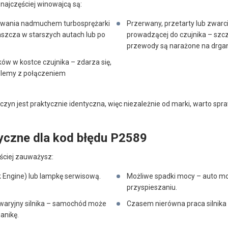
najczęściej winowajcą są:
rowania nadmuchem turbosprężarki
Przerwany, przetarty lub zwar
aszcza w starszych autach lub po
prowadzącej do czujnika – szcz
przewody są narażone na drgan
ków w kostce czujnika – zdarza się,
oblemy z połączeniem
yczyn jest praktycznie identyczna, więc niezależnie od marki, warto spr
yczne dla kod błędu P2589
ęściej zauważysz:
k Engine) lub lampkę serwisową.
Możliwe spadki mocy – auto mo
przyspieszaniu.
awaryjny silnika – samochód może
Czasem nierówna praca silnika 
anikę.