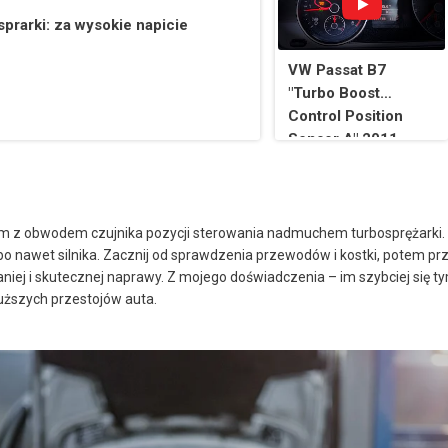
sprarki: za wysokie napicie
VW Passat B7
"Turbo Boost
Control Position
Sensor A" 2011-
2015 (Engine Coil
Light on Dashboard)
em z obwodem czujnika pozycji sterowania nadmuchem turbosprężarki. N
o nawet silnika. Zacznij od sprawdzenia przewodów i kostki, potem prz
taniej i skutecznej naprawy. Z mojego doświadczenia – im szybciej się 
uższych przestojów auta.