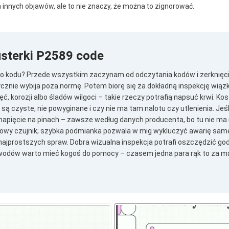
a innych objawów, ale to nie znaczy, że można to zignorować.
usterki P2589 code
go kodu? Przede wszystkim zaczynam od odczytania kodów i zerknięci
cznie wybija poza normę. Potem biorę się za dokładną inspekcję wiązk
ć, korozji albo śladów wilgoci – takie rzeczy potrafią napsuć krwi. Ko
i są czyste, nie powyginane i czy nie ma tam nalotu czy utlenienia. Jeś
apięcie na pinach – zawsze według danych producenta, bo tu nie ma
wy czujnik; szybka podmianka pozwala w mig wykluczyć awarię sa
ajprostszych spraw. Dobra wizualna inspekcja potrafi oszczędzić godz
wodów warto mieć kogoś do pomocy – czasem jedna para rąk to za ma