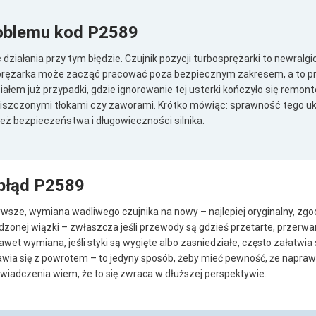
oblemu kod P2589
działania przy tym błędzie. Czujnik pozycji turbosprężarki to newralgic
sprężarka może zacząć pracować poza bezpiecznym zakresem, a to p
ziałem już przypadki, gdzie ignorowanie tej usterki kończyło się remo
iszczonymi tłokami czy zaworami. Krótko mówiąc: sprawność tego ukła
eż bezpieczeństwa i długowieczności silnika.
błąd P2589
rwsze, wymiana wadliwego czujnika na nowy – najlepiej oryginalny, zgo
zonej wiązki – zwłaszcza jeśli przewody są gdzieś przetarte, przerwan
awet wymiana, jeśli styki są wygięte albo zasniedziałe, często załatw
jawia się z powrotem – to jedyny sposób, żeby mieć pewność, że napra
świadczenia wiem, że to się zwraca w dłuższej perspektywie.