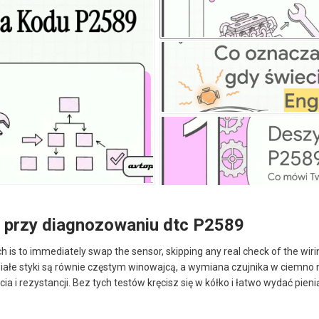
 przy diagnozowaniu dtc P2589
ch is to immediately swap the sensor, skipping any real check of the wiri
łe styki są równie częstym winowajcą, a wymiana czujnika w ciemno n
a i rezystancji. Bez tych testów kręcisz się w kółko i łatwo wydać pien