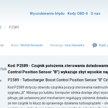
Wyszukiwanie błędu
Kody OBD-II
O nas
2
P2589
nia
Autor:
Michał Nowacki
Recenzja:
Inna Semenko
Bądź p
Kod: P2589 - Czujnik położenia sterowania doładowani
i/lub
Control Position Sensor "B") wykazuje zbyt wysokie na
P2589 - Turbocharger Boost Control Position Sensor "B" Cir
w
Kod P2589 dotyczy obwodu czujnika pozycji sterowania nadmuche
sygnału „B”. Mówiąc po ludzku: komputer silnika dostaje zbyt wysok
pilnuje, jak ustawiony jest mechanizm regulujący ciśnienie doładow
że ten czujnik to klucz do sprawnego działania turbosprężarki – st