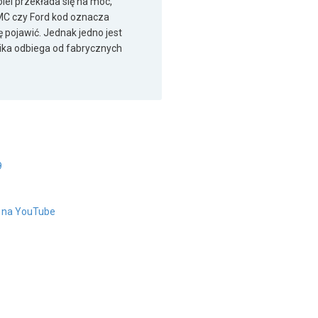
olei przekłada się na moc,
GMC czy Ford kod oznacza
 pojawić. Jednak jedno jest
jnika odbiega od fabrycznych
9
" na YouTube