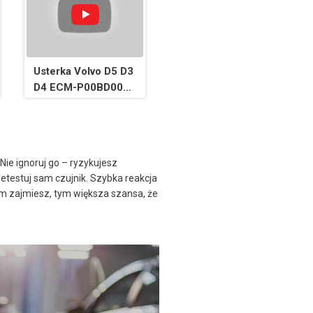
Usterka Volvo D5 D3
D4 ECM-P00BD00
Błąd
przepływomierza.
ie ignoruj go – ryzykujesz
etestuj sam czujnik. Szybka reakcja
tym zajmiesz, tym większa szansa, że