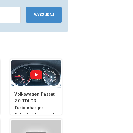
WYSZUKAJ
Volkswagen Passat
2.0 TDI CR
Turbocharger
Actuator, limp mode
full video