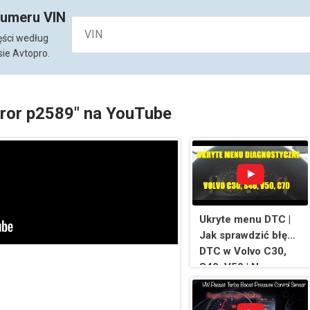
numeru VIN
ęści według
ie Avtopro.
rror p2589" na YouTube
Ukryte menu DTC |
Jak sprawdzić błędy
DTC w Volvo C30,
S40, V50 | Naprawa
#13 MotoNacja