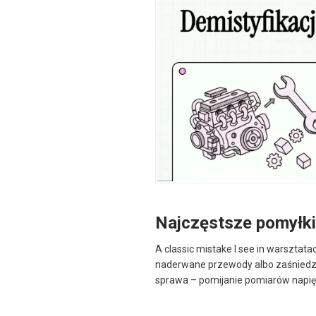
Najczęstsze pomyłki
A classic mistake I see in warsztata
naderwane przewody albo zaśniedzia
sprawa – pomijanie pomiarów napięci