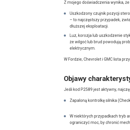
Z mojego doświadczenia wynika, że 
Uszkodzony czujnik pozycji ste
– to najczęstszy przypadek, zwł
dłuższej eksploatacji.
Luz, korozja lub uszkodzenie sty
że wilgoć lub brud powodują pr
elektrycznym.
W Fordzie, Chevrolet i GMC lista prz
Objawy charakteryst
Jeśli kod P2589 jest aktywny, najcz
Zapaloną kontrolkę silnika (Chec
W niektórych przypadkach tryb 
ograniczyć moc, by chronić mech