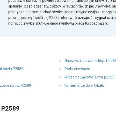
podstawie ustala, ile powietrza powinno trafić do cylindrów. To z k
spalanie i bezpieczeństwo jazdy. W autach takich jak Chevrolet, 
praktycznie to samo, choć różnice konstrukcyjne czujnika mogą się
pewne: jeśli wyświetli się P2589, sterownik uznaje, że sygnał czu
norm, co zwykle skutkuje nieprawidłową pracą turbosprężarki.
Naprawa i usuwanie błąd P258
od błędu P2589
Podsumowanie
Wideo na żądanie "Error p2589
ozowaniu dtc P2589
Komentarze do artykułu
d P2589