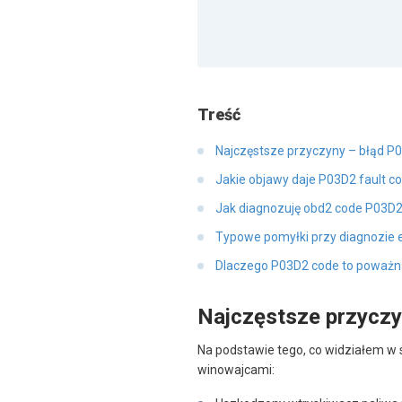
Treść
Najczęstsze przyczyny – błąd P
Jakie objawy daje P03D2 fault c
Jak diagnozuję obd2 code P03D2
Typowe pomyłki przy diagnozie 
Dlaczego P03D2 code to poważn
Najczęstsze przyczy
Na podstawie tego, co widziałem w s
winowajcami: