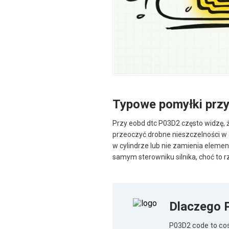
Typowe pomyłki przy
Przy eobd dtc P03D2 często widzę, 
przeoczyć drobne nieszczelności w d
w cylindrze lub nie zamienia elemen
samym sterowniku silnika, choć to r
Dlaczego 
P03D2 code to co