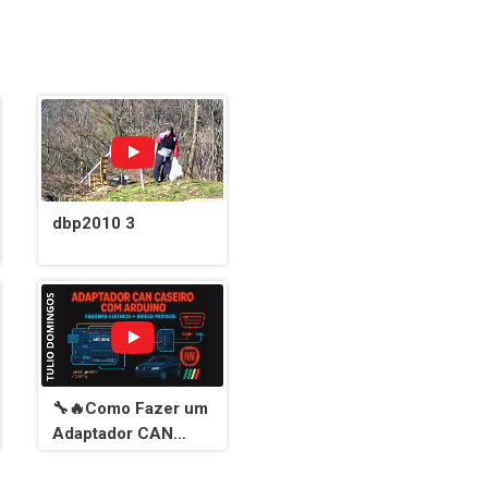
dbp2010 3
🔧🔥Como Fazer um
Adaptador CAN
Caseiro com
Arduino Uno/Nano e