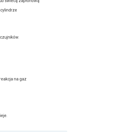
ub świecą zapłonową
 cylindrze
czujników.
reakcja na gaz
ieje.