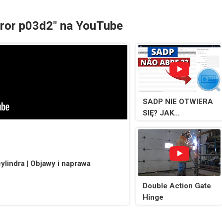
rror p03d2" na YouTube
SADP NIE OTWIERA
SIĘ? JAK
ROZWIĄZAĆ
PROBLEM
POBIERAJĄC INNĄ
WERSJĘ
lindra | Objawy i naprawa
PROGRAMU
Double Action Gate
Hinge