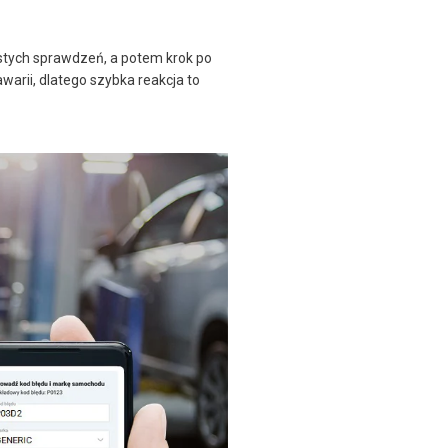
MCP2515!Esquema
Elétrico + Shield DIY
ostych sprawdzeń, a potem krok po
arii, dlatego szybka reakcja to