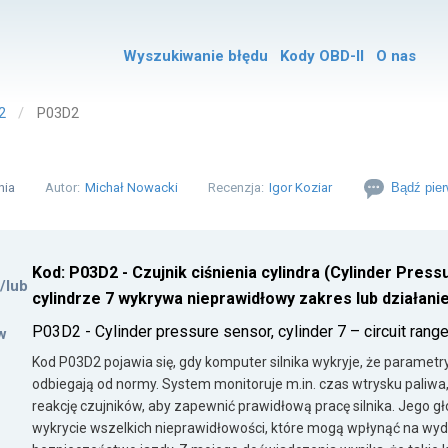
Wyszukiwanie błędu
Kody OBD-II
O nas
2
P03D2
nia
Autor:
Michał Nowacki
Recenzja:
Igor Koziar
Bądź pier
Kod: P03D2 - Czujnik ciśnienia cylindra (Cylinder Pres
i/lub
cylindrze 7 wykrywa nieprawidłowy zakres lub działan
P03D2 - Cylinder pressure sensor, cylinder 7 – circuit ran
w
Kod P03D2 pojawia się, gdy komputer silnika wykryje, że parametr
odbiegają od normy. System monitoruje m.in. czas wtrysku paliwa, 
reakcję czujników, aby zapewnić prawidłową pracę silnika. Jego 
wykrycie wszelkich nieprawidłowości, które mogą wpłynąć na wyda