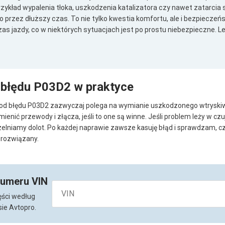
ykład wypalenia tłoka, uszkodzenia katalizatora czy nawet zatarcia siln
o przez dłuższy czas. To nie tylko kwestia komfortu, ale i bezpieczeń
as jazdy, co w niektórych sytuacjach jest po prostu niebezpieczne. Le
 błędu P03D2 w praktyce
 kod błędu P03D2 zazwyczaj polega na wymianie uszkodzonego wtryski
nić przewody i złącza, jeśli to one są winne. Jeśli problem leży w czu
elniamy dolot. Po każdej naprawie zawsze kasuję błąd i sprawdzam, cz
 rozwiązany.
numeru VIN
ęści według
ie Avtopro.