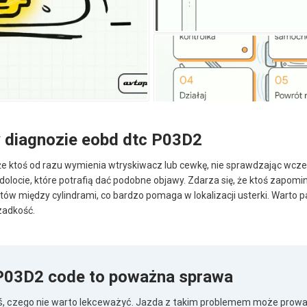
 diagnozie eobd dtc P03D2
że ktoś od razu wymienia wtryskiwacz lub cewkę, nie sprawdzając wcze
olocie, które potrafią dać podobne objawy. Zdarza się, że ktoś zapomi
tów między cylindrami, co bardzo pomaga w lokalizacji usterki. Warto 
zadkość.
P03D2 code to poważna sprawa
ś, czego nie warto lekceważyć. Jazda z takim problemem może prow