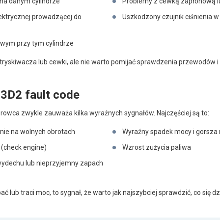
na danym cylindrze
Problemy z cewką zapłonową l
ektrycznej prowadzącej do
Uszkodzony czujnik ciśnienia w
owym przy tym cylindrze
tryskiwacza lub cewki, ale nie warto pomijać sprawdzenia przewodów i 
03D2 fault code
kierowca zwykle zauważa kilka wyraźnych sygnałów. Najczęściej są to:
lnie na wolnych obrotach
Wyraźny spadek mocy i gorsza 
a (check engine)
Wzrost zużycia paliwa
wydechu lub nieprzyjemny zapach
ać lub traci moc, to sygnał, że warto jak najszybciej sprawdzić, co się dz