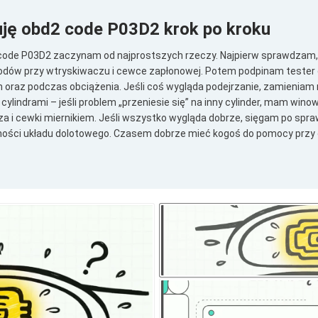
uję obd2 code P03D2 krok po kroku
ode P03D2 zaczynam od najprostszych rzeczy. Najpierw sprawdzam, 
ów przy wtryskiwaczu i cewce zapłonowej. Potem podpinam tester d
 oraz podczas obciążenia. Jeśli coś wygląda podejrzanie, zamieniam
ylindrami – jeśli problem „przeniesie się” na inny cylinder, mam wino
 i cewki miernikiem. Jeśli wszystko wygląda dobrze, sięgam po spraw
lności układu dolotowego. Czasem dobrze mieć kogoś do pomocy przy o