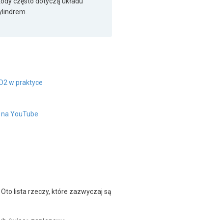
kody często dotyczą układu
lindrem.
D2 w praktyce
" na YouTube
Oto lista rzeczy, które zazwyczaj są