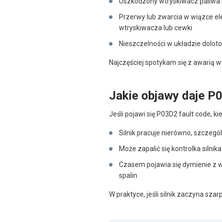
Uszkodzony wtryskiwacz paliwa 
Przerwy lub zwarcia w wiązce el
wtryskiwacza lub cewki
Nieszczelności w układzie dolot
Najczęściej spotykam się z awarią w
Jakie objawy daje P
Jeśli pojawi się P03D2 fault code, 
Silnik pracuje nierówno, szczegó
Może zapalić się kontrolka silnik
Czasem pojawia się dymienie z 
spalin
W praktyce, jeśli silnik zaczyna szarp