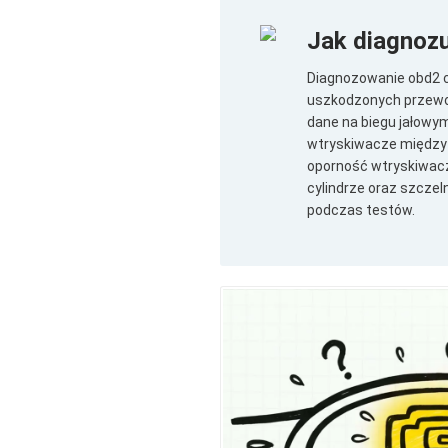
Jak diagnoz
Diagnozowanie obd2 c
uszkodzonych przewod
dane na biegu jałowym
wtryskiwacze między c
oporność wtryskiwacza
cylindrze oraz szcze
podczas testów.