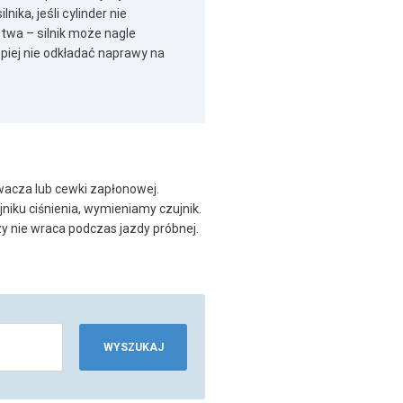
ika, jeśli cylinder nie
stwa – silnik może nagle
piej nie odkładać naprawy na
wacza lub cewki zapłonowej.
jniku ciśnienia, wymieniamy czujnik.
y nie wraca podczas jazdy próbnej.
WYSZUKAJ