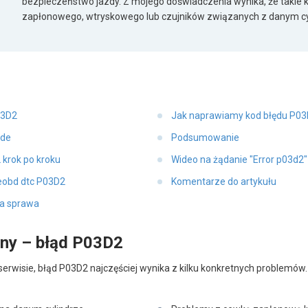
bezpieczeństwo jazdy. Z mojego doświadczenia wynika, że takie 
zapłonowego, wtryskowego lub czujników związanych z danym cy
03D2
Jak naprawiamy kod błędu P03
ode
Podsumowanie
 krok po kroku
Wideo na żądanie "Error p03d2
eobd dtc P03D2
Komentarze do artykułu
a sprawa
ny – błąd P03D2
erwisie, błąd P03D2 najczęściej wynika z kilku konkretnych problemów. 