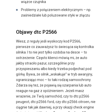
wiązce czujnika
Problemy z połączeniem elektrycznym – np.
zaśniedziałe lub poluzowane styki w złączu
Objawy dtc P2566
Wiesz, z reguły jeśli wyskoczy kod P2566,
pierwsze co zauważysz to świecąca się kontrolka
silnika. I to nie jest tylko ozdoba na desce – to
ostrzeżenie. Często klienci mówią mi, że auto
jakby straciło pazur, szczególnie przy
przyspieszaniu albo kiedy trzeba podjechać pod
górkę. Bywa, że silnik „wskakuje” w tryb awaryjny,
ograniczając moc – to taki rodzaj samoochrony.
Zdarza się też, że pojawią się szarpania lub auto
reaguje na gaz z opóźnieniem. Jeżeli masz
wrażenie, że Twój samochód, czy to dtc p2566
peugeot, dtc p2566 ford, czy dtc p2566 citroen, nie
ciągnie tak jak dawniej, a przy okazji check engine