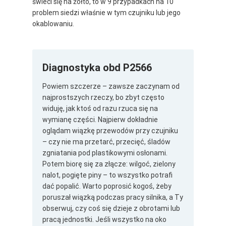
świeci się na żółto, to w 9 przypadkach na 10
problem siedzi właśnie w tym czujniku lub jego
okablowaniu.
Diagnostyka obd P2566
Powiem szczerze – zawsze zaczynam od
najprostszych rzeczy, bo zbyt często
widuję, jak ktoś od razu rzuca się na
wymianę części. Najpierw dokładnie
oglądam wiązkę przewodów przy czujniku
– czy nie ma przetarć, przecięć, śladów
zgniatania pod plastikowymi osłonami.
Potem biorę się za złącze: wilgoć, zielony
nalot, pogięte piny – to wszystko potrafi
dać popalić. Warto poprosić kogoś, żeby
poruszał wiązką podczas pracy silnika, a Ty
obserwuj, czy coś się dzieje z obrotami lub
pracą jednostki. Jeśli wszystko na oko