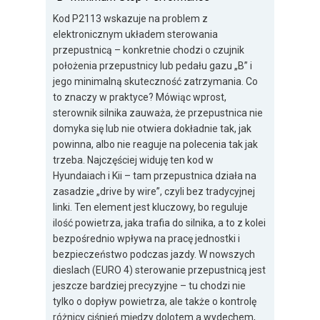
Kod P2113 wskazuje na problem z
elektronicznym układem sterowania
przepustnicą – konkretnie chodzi o czujnik
położenia przepustnicy lub pedału gazu „B” i
jego minimalną skuteczność zatrzymania. Co
to znaczy w praktyce? Mówiąc wprost,
sterownik silnika zauważa, że przepustnica nie
domyka się lub nie otwiera dokładnie tak, jak
powinna, albo nie reaguje na polecenia tak jak
trzeba. Najczęściej widuję ten kod w
Hyundaiach i Kii – tam przepustnica działa na
zasadzie „drive by wire”, czyli bez tradycyjnej
linki. Ten element jest kluczowy, bo reguluje
ilość powietrza, jaka trafia do silnika, a to z kolei
bezpośrednio wpływa na pracę jednostki i
bezpieczeństwo podczas jazdy. W nowszych
dieslach (EURO 4) sterowanie przepustnicą jest
jeszcze bardziej precyzyjne – tu chodzi nie
tylko o dopływ powietrza, ale także o kontrolę
różnicy ciśnień między dolotem a wydechem,