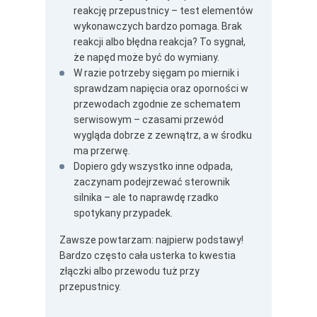
reakcję przepustnicy – test elementów
wykonawczych bardzo pomaga. Brak
reakcji albo błędna reakcja? To sygnał,
że napęd może być do wymiany.
W razie potrzeby sięgam po miernik i
sprawdzam napięcia oraz oporności w
przewodach zgodnie ze schematem
serwisowym – czasami przewód
wygląda dobrze z zewnątrz, a w środku
ma przerwę.
Dopiero gdy wszystko inne odpada,
zaczynam podejrzewać sterownik
silnika – ale to naprawdę rzadko
spotykany przypadek.
Zawsze powtarzam: najpierw podstawy!
Bardzo często cała usterka to kwestia
złączki albo przewodu tuż przy
przepustnicy.