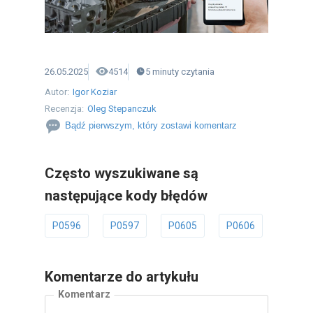
26.05.2025
4514
5
minuty
czytania
Autor:
Igor Koziar
Recenzja:
Oleg Stepanczuk
Bądź pierwszym, który zostawi komentarz
Często wyszukiwane są
następujące kody błędów
P0596
P0597
P0605
P0606
P0607
Komentarze do artykułu
Komentarz