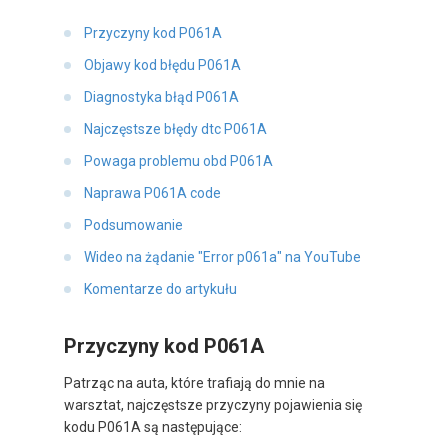
Przyczyny kod P061A
Objawy kod błędu P061A
Diagnostyka błąd P061A
Najczęstsze błędy dtc P061A
Powaga problemu obd P061A
Naprawa P061A code
Podsumowanie
Wideo na żądanie "Error p061a" na YouTube
Komentarze do artykułu
Przyczyny kod P061A
Patrząc na auta, które trafiają do mnie na
warsztat, najczęstsze przyczyny pojawienia się
kodu P061A są następujące: