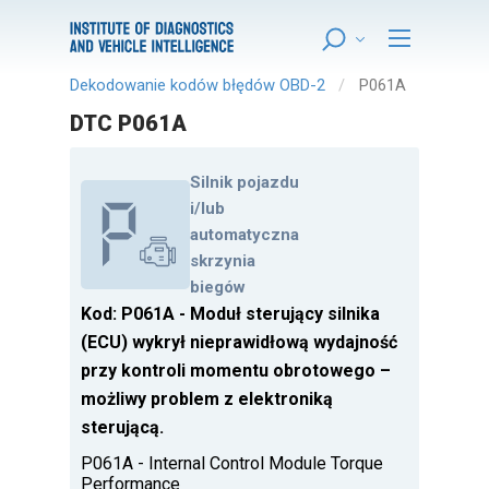
Dekodowanie kodów błędów OBD-2
P061A
DTC P061A
Silnik pojazdu
i/lub
automatyczna
skrzynia
biegów
Kod: P061A - Moduł sterujący silnika
(ECU) wykrył nieprawidłową wydajność
przy kontroli momentu obrotowego –
możliwy problem z elektroniką
sterującą.
P061A - Internal Control Module Torque
Performance