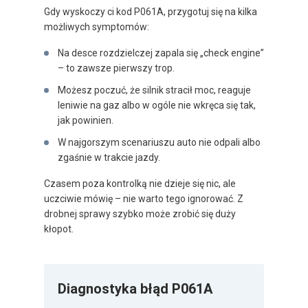
Gdy wyskoczy ci kod P061A, przygotuj się na kilka
możliwych symptomów:
Na desce rozdzielczej zapala się „check engine”
– to zawsze pierwszy trop.
Możesz poczuć, że silnik stracił moc, reaguje
leniwie na gaz albo w ogóle nie wkręca się tak,
jak powinien.
W najgorszym scenariuszu auto nie odpali albo
zgaśnie w trakcie jazdy.
Czasem poza kontrolką nie dzieje się nic, ale
uczciwie mówię – nie warto tego ignorować. Z
drobnej sprawy szybko może zrobić się duży
kłopot.
Diagnostyka błąd P061A