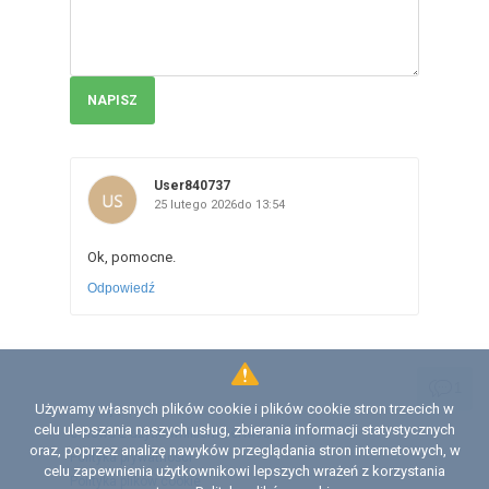
NAPISZ
User840737
25 lutego 2026do 13:54
Ok, pomocne.
Odpowiedź
1
Używamy własnych plików cookie i plików cookie stron trzecich w
Licencja
celu ulepszania naszych usług, zbierania informacji statystycznych
Umowa z użytkownikiem serwisu
oraz, poprzez analizę nawyków przeglądania stron internetowych, w
Polityka prywatności
celu zapewnienia użytkownikowi lepszych wrażeń z korzystania
Polityka plików сookie