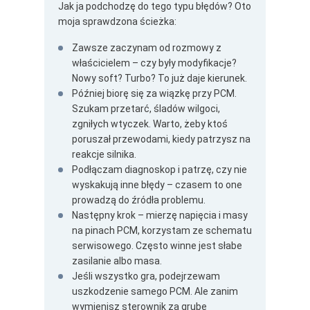
Jak ja podchodzę do tego typu błędów? Oto
moja sprawdzona ścieżka:
Zawsze zaczynam od rozmowy z
właścicielem – czy były modyfikacje?
Nowy soft? Turbo? To już daje kierunek.
Później biorę się za wiązkę przy PCM.
Szukam przetarć, śladów wilgoci,
zgniłych wtyczek. Warto, żeby ktoś
poruszał przewodami, kiedy patrzysz na
reakcje silnika.
Podłączam diagnoskop i patrzę, czy nie
wyskakują inne błędy – czasem to one
prowadzą do źródła problemu.
Następny krok – mierzę napięcia i masy
na pinach PCM, korzystam ze schematu
serwisowego. Często winne jest słabe
zasilanie albo masa.
Jeśli wszystko gra, podejrzewam
uszkodzenie samego PCM. Ale zanim
wymienisz sterownik za grube