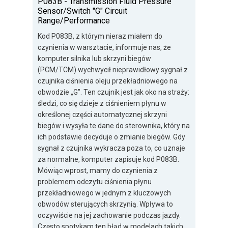
P083B - Transmission Fluid Pressure
Sensor/Switch "G" Circuit
Range/Performance
Kod P083B, z którym nieraz miałem do
czynienia w warsztacie, informuje nas, że
komputer silnika lub skrzyni biegów
(PCM/TCM) wychwycił nieprawidłowy sygnał z
czujnika ciśnienia oleju przekładniowego na
obwodzie „G”. Ten czujnik jest jak oko na straży:
śledzi, co się dzieje z ciśnieniem płynu w
określonej części automatycznej skrzyni
biegów i wysyła te dane do sterownika, który na
ich podstawie decyduje o zmianie biegów. Gdy
sygnał z czujnika wykracza poza to, co uznaje
za normalne, komputer zapisuje kod P083B.
Mówiąc wprost, mamy do czynienia z
problemem odczytu ciśnienia płynu
przekładniowego w jednym z kluczowych
obwodów sterujących skrzynią. Wpływa to
oczywiście na jej zachowanie podczas jazdy.
Często spotykam ten błąd w modelach takich