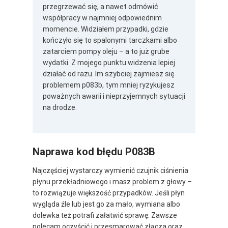
przegrzewać się, a nawet odmówić
współpracy w najmniej odpowiednim
momencie. Widziałem przypadki, gdzie
kończyło się to spalonymi tarczkami albo
zatarciem pompy oleju – a to już grube
wydatki. Z mojego punktu widzenia lepiej
działać od razu. Im szybciej zajmiesz się
problemem p083b, tym mniej ryzykujesz
poważnych awarii i nieprzyjemnych sytuacji
na drodze.
Naprawa kod błędu P083B
Najczęściej wystarczy wymienić czujnik ciśnienia
płynu przekładniowego i masz problem z głowy –
to rozwiązuje większość przypadków. Jeśli płyn
wygląda źle lub jest go za mało, wymiana albo
dolewka też potrafi załatwić sprawę. Zawsze
polecam oczyścić i przesmarować złącza oraz