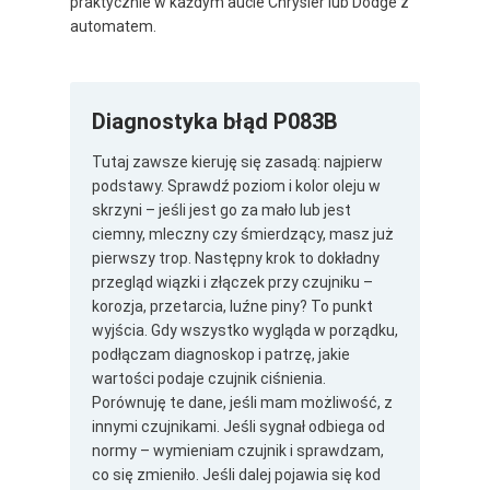
praktycznie w każdym aucie Chrysler lub Dodge z
automatem.
Diagnostyka błąd P083B
Tutaj zawsze kieruję się zasadą: najpierw
podstawy. Sprawdź poziom i kolor oleju w
skrzyni – jeśli jest go za mało lub jest
ciemny, mleczny czy śmierdzący, masz już
pierwszy trop. Następny krok to dokładny
przegląd wiązki i złączek przy czujniku –
korozja, przetarcia, luźne piny? To punkt
wyjścia. Gdy wszystko wygląda w porządku,
podłączam diagnoskop i patrzę, jakie
wartości podaje czujnik ciśnienia.
Porównuję te dane, jeśli mam możliwość, z
innymi czujnikami. Jeśli sygnał odbiega od
normy – wymieniam czujnik i sprawdzam,
co się zmieniło. Jeśli dalej pojawia się kod