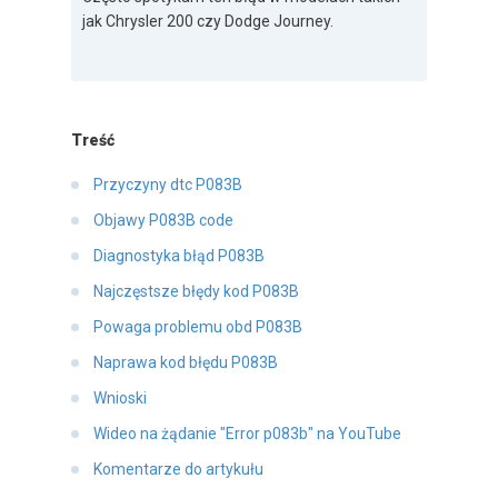
jak Chrysler 200 czy Dodge Journey.
Treść
Przyczyny dtc P083B
Objawy P083B code
Diagnostyka błąd P083B
Najczęstsze błędy kod P083B
Powaga problemu obd P083B
Naprawa kod błędu P083B
Wnioski
Wideo na żądanie "Error p083b" na YouTube
Komentarze do artykułu