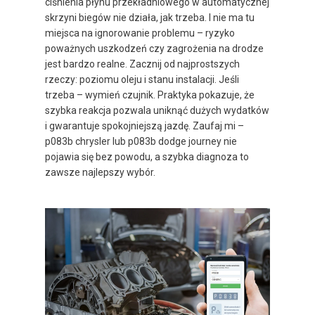
ciśnienia płynu przekładniowego w automatycznej
skrzyni biegów nie działa, jak trzeba. I nie ma tu
miejsca na ignorowanie problemu – ryzyko
poważnych uszkodzeń czy zagrożenia na drodze
jest bardzo realne. Zacznij od najprostszych
rzeczy: poziomu oleju i stanu instalacji. Jeśli
trzeba – wymień czujnik. Praktyka pokazuje, że
szybka reakcja pozwala uniknąć dużych wydatków
i gwarantuje spokojniejszą jazdę. Zaufaj mi –
p083b chrysler lub p083b dodge journey nie
pojawia się bez powodu, a szybka diagnoza to
zawsze najlepszy wybór.