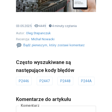
03.05.2025
4449
4
minuty
czytania
Autor:
Oleg Stepanczuk
Recenzja:
Michał Nowacki
Bądź pierwszym, który zostawi komentarz
Często wyszukiwane są
następujące kody błędów
P2446
P2447
P2448
P244A
P244
Komentarze do artykułu
Komentarz