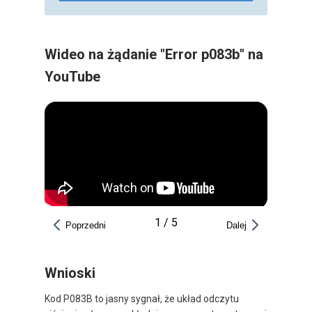
Wideo na żądanie "Error p083b" na
YouTube
1
/
5
Poprzedni
Dalej
Wnioski
Kod P083B to jasny sygnał, że układ odczytu