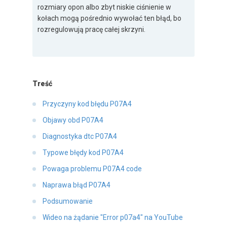
rozmiary opon albo zbyt niskie ciśnienie w
kołach mogą pośrednio wywołać ten błąd, bo
rozregulowują pracę całej skrzyni.
Treść
Przyczyny kod błędu P07A4
Objawy obd P07A4
Diagnostyka dtc P07A4
Typowe błędy kod P07A4
Powaga problemu P07A4 code
Naprawa błąd P07A4
Podsumowanie
Wideo na żądanie "Error p07a4" na YouTube