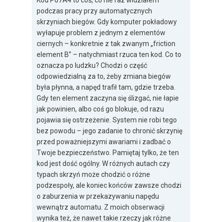
Kod P07A4 to coś, co nie raz widziałem
podczas pracy przy automatycznych
skrzyniach biegów. Gdy komputer pokładowy
wyłapuje problem z jednym z elementów
ciernych – konkretnie z tak zwanym „friction
element B” – natychmiast rzuca ten kod. Co to
oznacza po ludzku? Chodzi o część
odpowiedzialną za to, żeby zmiana biegów
była płynna, a napęd trafił tam, gdzie trzeba.
Gdy ten element zaczyna się ślizgać, nie łapie
jak powinien, albo coś go blokuje, od razu
pojawia się ostrzeżenie. System nie robi tego
bez powodu – jego zadanie to chronić skrzynię
przed poważniejszymi awariami i zadbać o
Twoje bezpieczeństwo. Pamiętaj tylko, że ten
kod jest dość ogólny. W różnych autach czy
typach skrzyń może chodzić o różne
podzespoły, ale koniec końców zawsze chodzi
o zaburzenia w przekazywaniu napędu
wewnątrz automatu. Z moich obserwacji
wynika też, że nawet takie rzeczy jak różne