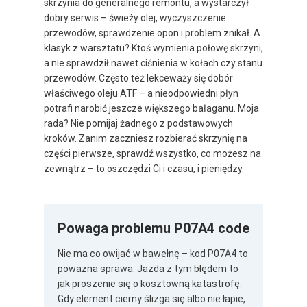
skrzynia do generalnego remontu, a wystarczył
dobry serwis – świeży olej, wyczyszczenie
przewodów, sprawdzenie opon i problem znikał. A
klasyk z warsztatu? Ktoś wymienia połowę skrzyni,
a nie sprawdził nawet ciśnienia w kołach czy stanu
przewodów. Często też lekceważy się dobór
właściwego oleju ATF – a nieodpowiedni płyn
potrafi narobić jeszcze większego bałaganu. Moja
rada? Nie pomijaj żadnego z podstawowych
kroków. Zanim zaczniesz rozbierać skrzynię na
części pierwsze, sprawdź wszystko, co możesz na
zewnątrz – to oszczędzi Ci i czasu, i pieniędzy.
Powaga problemu P07A4 code
Nie ma co owijać w bawełnę – kod P07A4 to
poważna sprawa. Jazda z tym błędem to
jak proszenie się o kosztowną katastrofę.
Gdy element cierny ślizga się albo nie łapie,