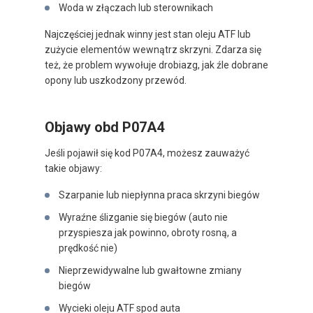
Woda w złączach lub sterownikach
Najczęściej jednak winny jest stan oleju ATF lub
zużycie elementów wewnątrz skrzyni. Zdarza się
też, że problem wywołuje drobiazg, jak źle dobrane
opony lub uszkodzony przewód.
Objawy obd P07A4
Jeśli pojawił się kod P07A4, możesz zauważyć
takie objawy:
Szarpanie lub niepłynna praca skrzyni biegów
Wyraźne ślizganie się biegów (auto nie
przyspiesza jak powinno, obroty rosną, a
prędkość nie)
Nieprzewidywalne lub gwałtowne zmiany
biegów
Wycieki oleju ATF spod auta