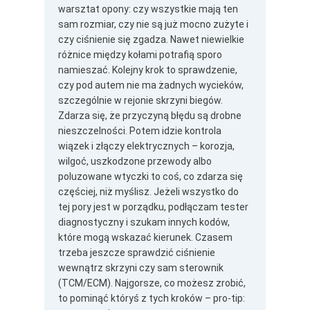
warsztat opony: czy wszystkie mają ten
sam rozmiar, czy nie są już mocno zużyte i
czy ciśnienie się zgadza. Nawet niewielkie
różnice między kołami potrafią sporo
namieszać. Kolejny krok to sprawdzenie,
czy pod autem nie ma żadnych wycieków,
szczególnie w rejonie skrzyni biegów.
Zdarza się, że przyczyną błędu są drobne
nieszczelności. Potem idzie kontrola
wiązek i złączy elektrycznych – korozja,
wilgoć, uszkodzone przewody albo
poluzowane wtyczki to coś, co zdarza się
częściej, niż myślisz. Jeżeli wszystko do
tej pory jest w porządku, podłączam tester
diagnostyczny i szukam innych kodów,
które mogą wskazać kierunek. Czasem
trzeba jeszcze sprawdzić ciśnienie
wewnątrz skrzyni czy sam sterownik
(TCM/ECM). Najgorsze, co możesz zrobić,
to pominąć któryś z tych kroków – pro-tip: