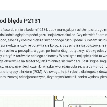
kod błędu P2131
afiasz do mnie z kodem P2131, zaczynam, jak przystało na starego 
 dokładnie oglądam pedał gazu i najbliższe okolice. Czy nie widać ta
wilgoć, albo czy coś nie blokuje swobodnego ruchu pedału? Potem skupi
sprawdzam, czy nie pojawiła się korozja, czy piny nie są poluzowane i
t wszystko w porządku, sięgam po tester diagnostyczny i śledzę odczy
 któryś z torów nie odbiega od normy. W praktyce najlepiej robić to w
ga obserwuje na testerze, jak zmieniają się wartości. Jeśli sygnał nagl
sz winowajcę. Jeśli czujnik i wiązka wyglądają dobrze, wtedy – choć t
r sterujący silnikiem (PCM). Ale uwaga, to już robota dla kogoś z do
m: zacznij od najprostszych, fizycznych kontroli, zanim wydasz pien