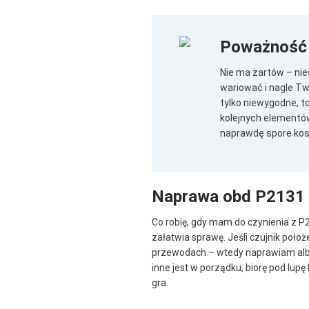
Poważność
Nie ma żartów – nie
wariować i nagle Tw
tylko niewygodne, 
kolejnych elementów
naprawdę spore kosz
Naprawa obd P2131
Co robię, gdy mam do czynienia z P2
załatwia sprawę. Jeśli czujnik poł
przewodach – wtedy naprawiam albo
inne jest w porządku, biorę pod lup
gra.