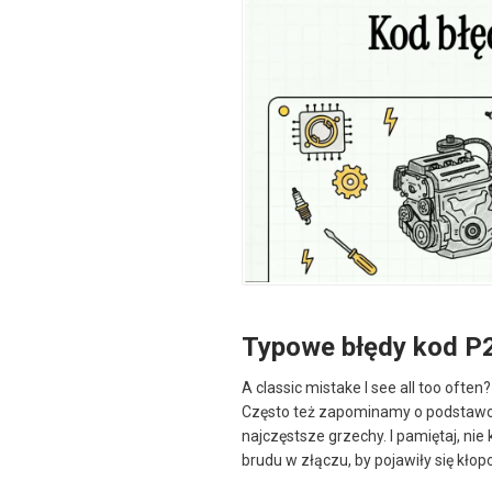
Typowe błędy kod P
A classic mistake I see all too oft
Często też zapominamy o podstawowej
najczęstsze grzechy. I pamiętaj, ni
brudu w złączu, by pojawiły się kło