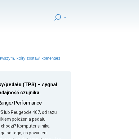
rwszym, który zostawi komentarz
cy/pedału (TPS) – sygnał
dajność czujnika.
t Range/Performance
5 lub Peugeocie 407, od razu
nikiem położenia pedału
 chodzi? Komputer silnika
ega od tego, co powinien