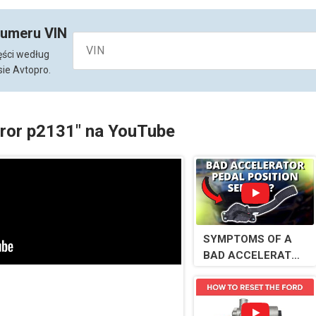
numeru VIN
ęści według
ie Avtopro.
rror p2131" na YouTube
SYMPTOMS OF A
BAD ACCELERATOR
PEDAL POSITION
SENSOR