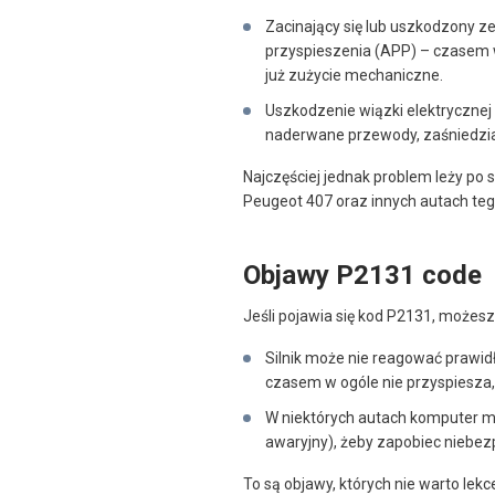
Zacinający się lub uszkodzony ze
przyspieszenia (APP) – czasem 
już zużycie mechaniczne.
Uszkodzenie wiązki elektrycznej
naderwane przewody, zaśniedział
Najczęściej jednak problem leży po 
Peugeot 407 oraz innych autach teg
Objawy P2131 code
Jeśli pojawia się kod P2131, możes
Silnik może nie reagować prawid
czasem w ogóle nie przyspiesza
W niektórych autach komputer mo
awaryjny), żeby zapobiec niebe
To są objawy, których nie warto lek