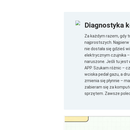
Diagnostyka 
Za każdym razem, gdy tr
najprostszych. Najpierw
nie dostała się gdzieś 
elektrycznym czujnika – 
naruszone. Jeśli tu jes
APP. Szukam różnic – czy
wciska pedał gazu, a dru
zmienia się płynnie – ma
zabieram się za kompute
sprzętem. Zawsze poleca