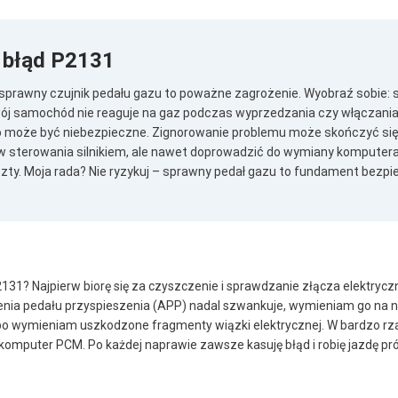
 błąd P2131
sprawny czujnik pedału gazu to poważne zagrożenie. Wyobraź sobie: 
ój samochód nie reaguje na gaz podczas wyprzedzania czy włączania s
to może być niebezpieczne. Zignorowanie problemu może skończyć się
 sterowania silnikiem, ale nawet doprowadzić do wymiany komputera 
ty. Moja rada? Nie ryzykuj – sprawny pedał gazu to fundament bezpie
131? Najpierw biorę się za czyszczenie i sprawdzanie złącza elektrycz
ożenia pedału przyspieszenia (APP) nadal szwankuje, wymieniam go na n
 wymieniam uszkodzone fragmenty wiązki elektrycznej. W bardzo rzad
ę komputer PCM. Po każdej naprawie zawsze kasuję błąd i robię jazdę pr