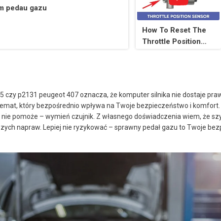
em pedau gazu
How To Reset The
Throttle Position
Sensor In A Ford,
Symptoms of a Bad
TPS
 czy p2131 peugeot 407 oznacza, że komputer silnika nie dostaje pra
 temat, który bezpośrednio wpływa na Twoje bezpieczeństwo i komfort. 
to nie pomoże – wymień czujnik. Z własnego doświadczenia wiem, że szy
szych napraw. Lepiej nie ryzykować – sprawny pedał gazu to Twoje be