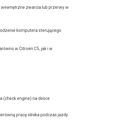
 wewnętrzne zwarcia lub przerwy w
kodzenie komputera sterującego
równo w Citroën C5, jak i w
ika (check engine) na desce
erówną pracę silnika podczas jazdy.