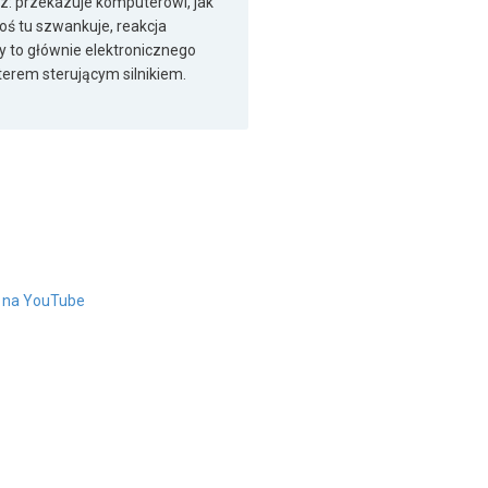
z: przekazuje komputerowi, jak
coś tu szwankuje, reakcja
zy to głównie elektronicznego
erem sterującym silnikiem.
" na YouTube