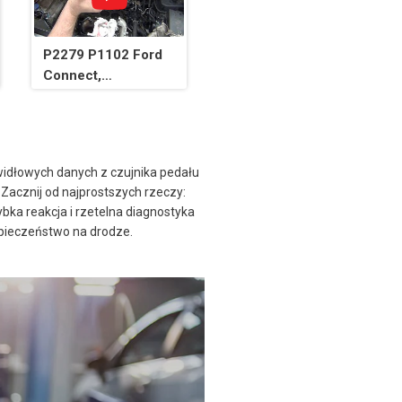
P2279 P1102 Ford
Connect,
nieszczelność w
dolocie? Czy może
zatkany?
widłowych danych z czujnika pedału
Zacznij od najprostszych rzeczy:
bka reakcja i rzetelna diagnostyka
zpieczeństwo na drodze.