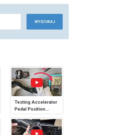
WYSZUKAJ
Testing Accelerator
Pedal Position
Sensors in a very
professional way