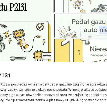
2131
en? Ktoś w pośpiechu wymienia cały pedał gazu lub czujnik, nie sprawdz
 rzeczy: czy coś nie blokuje ruchu pedału. W mojej praktyce pośpiech 
e każdy błąd w tym obwodzie oznacza od razu, że czujnik się poddał – c
poty. Pro-tip z warsztatu: zanim kupisz nowy czujnik APP, porządnie sp