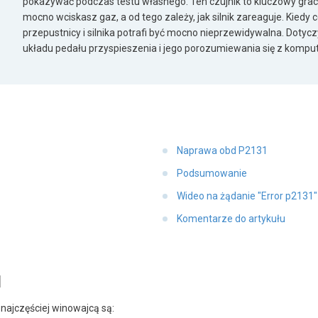
pokazywać podczas testu własnego. Ten czujnik to kluczowy grac
mocno wciskasz gaz, a od tego zależy, jak silnik zareaguje. Kiedy 
przepustnicy i silnika potrafi być mocno nieprzewidywalna. Dotyc
układu pedału przyspieszenia i jego porozumiewania się z komput
Naprawa obd P2131
Podsumowanie
Wideo na żądanie "Error p2131
Komentarze do artykułu
1
najczęściej winowajcą są: