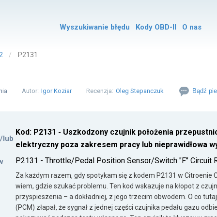
Wyszukiwanie błędu
Kody OBD-II
O nas
2
P2131
nia
Autor:
Igor Koziar
Recenzja:
Oleg Stepanczuk
Bądź pie
Kod: P2131 - Uszkodzony czujnik położenia przepustni
i/lub
elektryczny poza zakresem pracy lub nieprawidłowa wy
P2131 - Throttle/Pedal Position Sensor/Switch "F" Circui
w
Za każdym razem, gdy spotykam się z kodem P2131 w Citroenie C
wiem, gdzie szukać problemu. Ten kod wskazuje na kłopot z czuj
przyspieszenia – a dokładniej, z jego trzecim obwodem. O co tutaj
(PCM) złapał, że sygnał z jednej części czujnika pedału gazu odbi