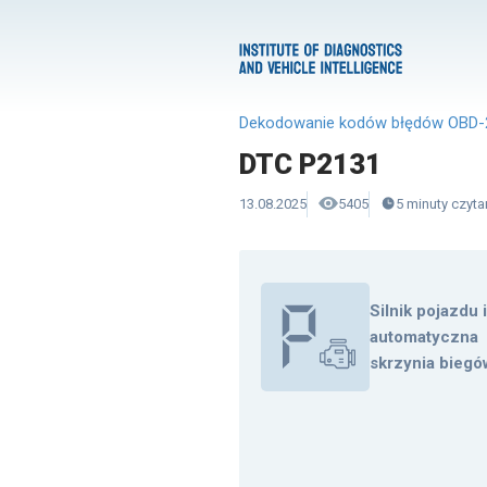
Dekodowanie kodów błędów OBD-
DTC P2131
13.08.2025
5405
5
minuty
czyta
Silnik pojazdu 
automatyczna
skrzynia biegó