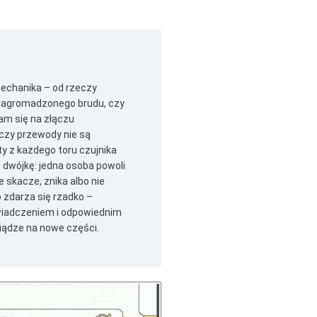
mechanika – od rzeczy
m nagromadzonego brudu, czy
am się na złączu
 czy przewody nie są
ty z każdego toru czujnika
e dwójkę: jedna osoba powoli
e skacze, znika albo nie
o zdarza się rzadko –
świadczeniem i odpowiednim
iądze na nowe części.