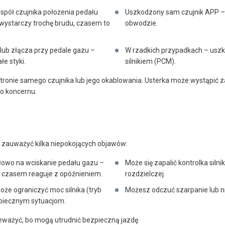
spół czujnika położenia pedału
Uszkodzony sam czujnik APP –
wystarczy trochę brudu, czasem to
obwodzie.
 lub złącza przy pedale gazu –
W rzadkich przypadkach – usz
e styki.
silnikiem (PCM).
stronie samego czujnika lub jego okablowania. Usterka może wystąpić za
o koncernu.
z zauważyć kilka niepokojących objawów:
łowo na wciskanie pedału gazu –
Może się zapalić kontrolka siln
, czasem reaguje z opóźnieniem.
rozdzielczej.
że ograniczyć moc silnika (tryb
Możesz odczuć szarpanie lub ni
zpiecznym sytuacjom.
ceważyć, bo mogą utrudnić bezpieczną jazdę.