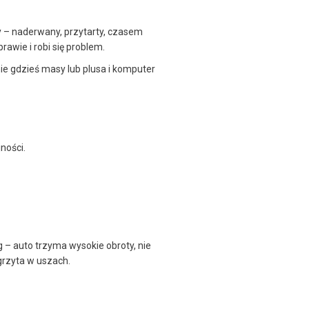
 – naderwany, przytarty, czasem
prawie i robi się problem.
nie gdzieś masy lub plusa i komputer
ności.
eg – auto trzyma wysokie obroty, nie
grzyta w uszach.