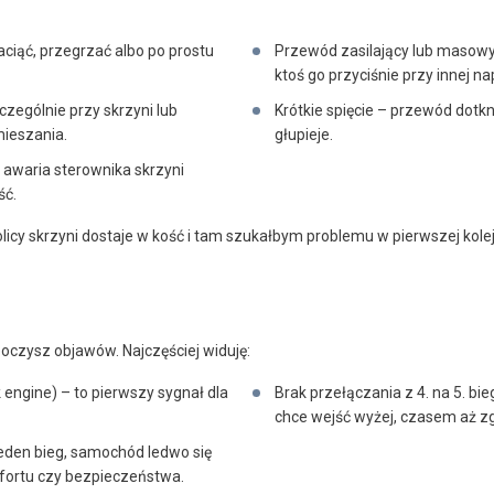
zaciąć, przegrzać albo po prostu
Przewód zasilający lub masowy
ktoś go przyciśnie przy innej na
czególnie przy skrzyni lub
Krótkie spięcie – przewód dotk
mieszania.
głupieje.
awaria sterownika skrzyni
ść.
licy skrzyni dostaje w kość i tam szukałbym problemu w pierwszej kolej
eoczysz objawów. Najczęściej widuję:
 engine) – to pierwszy sygnał dla
Brak przełączania z 4. na 5. bi
chce wejść wyżej, czasem aż z
jeden bieg, samochód ledwo się
mfortu czy bezpieczeństwa.