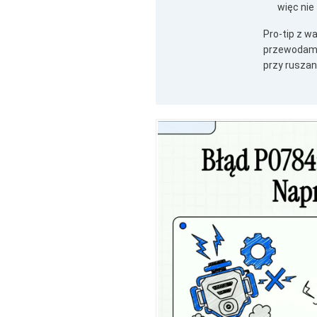
więc nie
Pro-tip z w
przewodami 
przy rusza