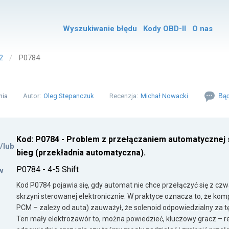
Wyszukiwanie błędu
Kody OBD-II
O nas
2
P0784
nia
Autor:
Oleg Stepanczuk
Recenzja:
Michał Nowacki
Bąd
Kod: P0784 - Problem z przełączaniem automatycznej sk
i/lub
bieg (przekładnia automatyczna).
P0784 - 4-5 Shift
w
Kod P0784 pojawia się, gdy automat nie chce przełączyć się z czwa
skrzyni sterowanej elektronicznie. W praktyce oznacza to, że kom
PCM – zależy od auta) zauważył, że solenoid odpowiedzialny za tę 
Ten mały elektrozawór to, można powiedzieć, kluczowy gracz – re