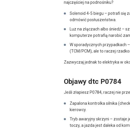
najczęściej na podnośniku?
Solenoid 4-5 biegu – potrafi się 
odmówić posłuszeństwa.
Luz na złączach albo śniedź – sz
komputerze potrafią narobić za
W sporadycznych przypadkach – 
(TCM/PCM), ale to raczej rzadko
Zazwyczaj jednak to elektryka w oko
Objawy dtc P0784
Jeśli złapiesz P0784, raczej nie prz
Zapalona kontrolka silnika (check
kierowcy.
Tryb awaryjny skrzyni – zostaje 
toczy, a jazda jest daleka od ko