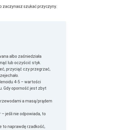
ybko zaczynasz szukać przyczyny.
wana albo zaśniedziała
ąć lub oczyścić styk.
eć, przyciąć czy przegrzać,
zejechało.
lenoidu 4-5 – wartości
. Gdy oporność jest zbyt
zy przewodami a masą/prądem
jeśli nie odpowiada, to
le to naprawdę rzadkość,