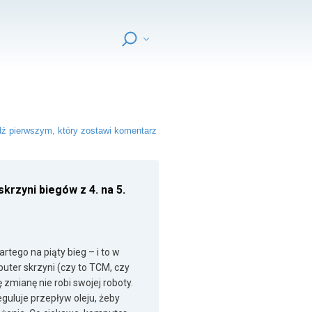
ź pierwszym, który zostawi komentarz
rzyni biegów z 4. na 5.
rtego na piąty bieg – i to w
puter skrzyni (czy to TCM, czy
zmianę nie robi swojej roboty.
guluje przepływ oleju, żeby