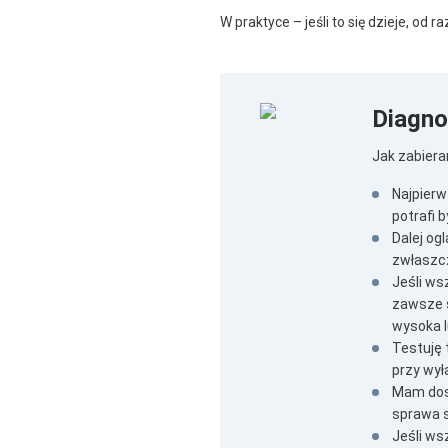
W praktyce – jeśli to się dzieje, od
Diagno
Jak zabier
Najpierw
potrafi 
Dalej og
zwłaszcz
Jeśli ws
zawsze s
wysoka l
Testuję 
przy wył
Mam dost
sprawa s
Jeśli ws