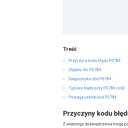
Treść
Przyczyny kodu błędu P0784
Objawy dtc P0784
Diagnostyka obd P0784
Typowe błędy przy P0784 code
Powaga usterki kod P0784
Przyczyny kodu błę
Z własnego doświadczenia mogę powi