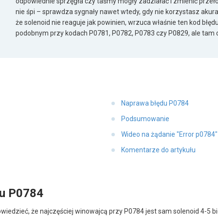
odpowiednie sprzęgła czy taśmy mogły zadziałać i zmienić przeł
nie śpi – sprawdza sygnały nawet wtedy, gdy nie korzystasz akurat 
że solenoid nie reaguje jak powinien, wrzuca właśnie ten kod błęd
podobnym przy kodach P0781, P0782, P0783 czy P0829, ale tam ch
Naprawa błędu P0784
Podsumowanie
Wideo na żądanie "Error p0784
Komentarze do artykułu
du P0784
edzieć, że najczęściej winowajcą przy P0784 jest sam solenoid 4-5 bi