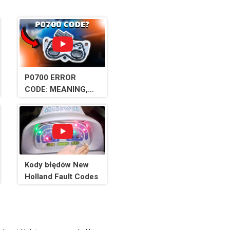
P0700 ERROR
CODE: MEANING,
SYMPTOMS,
CAUSES AND
SOLUTIONS
(Transmission
Control System
Malfunction)
Kody błędów New
Holland Fault Codes