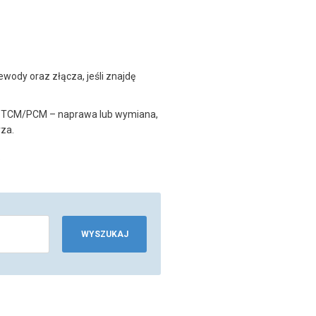
ody oraz złącza, jeśli znajdę
ik TCM/PCM – naprawa lub wymiana,
rza.
.
WYSZUKAJ