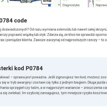
P0784 code
iej doświadczonych? Od razu wymiana solenoidu lub nawet całej skrzyn
czy poprawić wiązkę lub styk. Zdarza się, że ktoś nie sprawdzi opornośc
s i pieniądze klienta. Zawsze zaczynaj od najprostszych rzeczy – to os
terki kod P0784
ukiwać – sprawa jest poważna. Jeśli zignorujesz ten kod, możesz zost
 się w tryb awaryjny i zostawi cię tylko z jednym biegiem. Długa jazda
chania sprzęgieł czy taśm, a w najgorszym wariancie – zniszczenia cał
ca się zwlekać. Im szybciej zareagujesz, tym mniejsze ryzyko kosztow