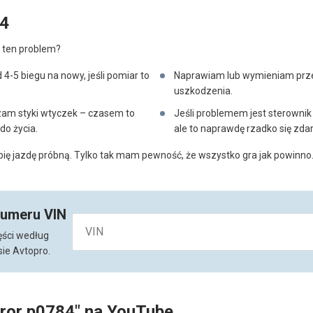
84
ć ten problem?
-5 biegu na nowy, jeśli pomiar to
Naprawiam lub wymieniam przew
uszkodzenia.
zam styki wtyczek – czasem to
Jeśli problemem jest sterown
do życia.
ale to naprawdę rzadko się zda
obię jazdę próbną. Tylko tak mam pewność, że wszystko gra jak powinno
numeru VIN
ęści według
ie Avtopro.
rror p0784" na YouTube