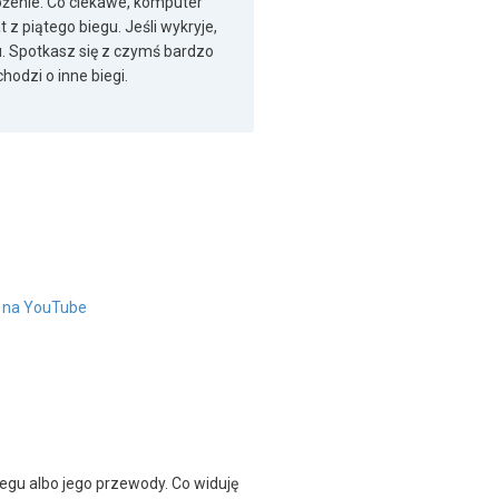
ożenie. Co ciekawe, komputer
z piątego biegu. Jeśli wykryje,
u. Spotkasz się z czymś bardzo
odzi o inne biegi.
" na YouTube
egu albo jego przewody. Co widuję