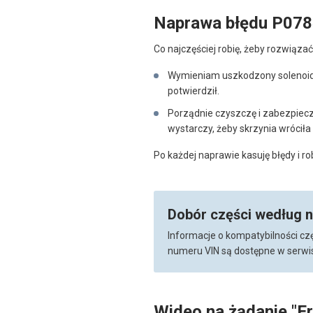
Naprawa błędu P07
Co najczęściej robię, żeby rozwiąza
Wymieniam uszkodzony solenoid 4
potwierdził.
Porządnie czyszczę i zabezpiec
wystarczy, żeby skrzynia wróciła 
Po każdej naprawie kasuję błędy i r
Dobór części według 
Informacje o kompatybilności cz
numeru VIN są dostępne w serwis
Wideo na żądanie "E