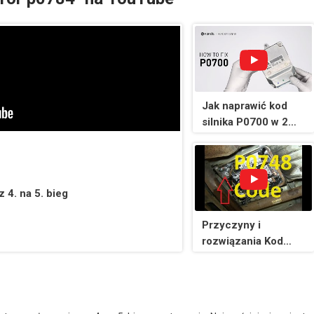
Jak naprawić kod
silnika P0700 w 2
minuty [1 metoda
DIY / tylko 94,24
USD]
 4. na 5. bieg
Przyczyny i
rozwiązania Kod
P0748:
Elektromagnes
kontroli ciśnienia
„A” elektryczny