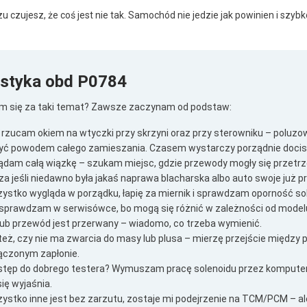
 razu czujesz, że coś jest nie tak. Samochód nie jedzie jak powinien i sz
styka obd P0784
am się za taki temat? Zawsze zaczynam od podstaw:
 rzucam okiem na wtyczki przy skrzyni oraz przy sterowniku – poluzo
być powodem całego zamieszania. Czasem wystarczy porządnie docisn
lądam całą wiązkę – szukam miejsc, gdzie przewody mogły się przetrz
a jeśli niedawno była jakaś naprawa blacharska albo auto swoje już pr
zystko wygląda w porządku, łapię za miernik i sprawdzam oporność so
prawdzam w serwisówce, bo mogą się różnić w zależności od modelu
ub przewód jest przerwany – wiadomo, co trzeba wymienić.
też, czy nie ma zwarcia do masy lub plusa – mierzę przejście międ
ączonym zapłonie.
ęp do dobrego testera? Wymuszam pracę solenoidu przez komputer – 
ię wyjaśnia.
zystko inne jest bez zarzutu, zostaje mi podejrzenie na TCM/PCM – a