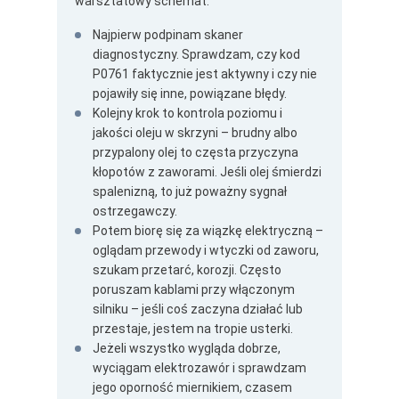
warsztatowy schemat:
Najpierw podpinam skaner
diagnostyczny. Sprawdzam, czy kod
P0761 faktycznie jest aktywny i czy nie
pojawiły się inne, powiązane błędy.
Kolejny krok to kontrola poziomu i
jakości oleju w skrzyni – brudny albo
przypalony olej to częsta przyczyna
kłopotów z zaworami. Jeśli olej śmierdzi
spalenizną, to już poważny sygnał
ostrzegawczy.
Potem biorę się za wiązkę elektryczną –
oglądam przewody i wtyczki od zaworu,
szukam przetarć, korozji. Często
poruszam kablami przy włączonym
silniku – jeśli coś zaczyna działać lub
przestaje, jestem na tropie usterki.
Jeżeli wszystko wygląda dobrze,
wyciągam elektrozawór i sprawdzam
jego oporność miernikiem, czasem