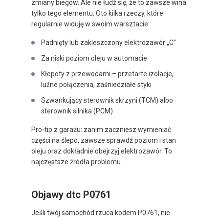
zmiany biegów. Ale nie łudź się, że to zawsze wina
tylko tego elementu. Oto kilka rzeczy, które
regularnie widuję w swoim warsztacie:
Padnięty lub zakleszczony elektrozawór „C”
Za niski poziom oleju w automacie
Kłopoty z przewodami – przetarte izolacje,
luźne połączenia, zaśniedziałe styki
Szwankujący sterownik skrzyni (TCM) albo
sterownik silnika (PCM)
Pro-tip z garażu: zanim zaczniesz wymieniać
części na ślepo, zawsze sprawdź poziom i stan
oleju oraz dokładnie obejrzyj elektrozawór. To
najczęstsze źródła problemu.
Objawy dtc P0761
Jeśli twój samochód rzuca kodem P0761, nie