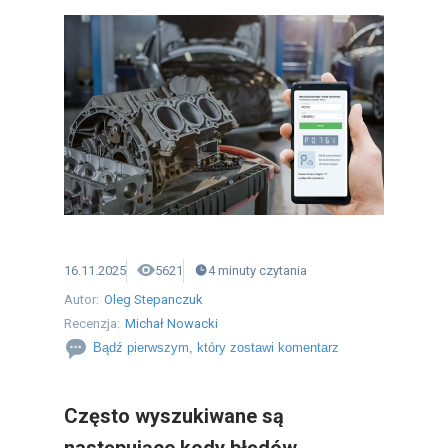
16.11.2025
5621
4
minuty
czytania
Autor:
Oleg Stepanczuk
Recenzja:
Michał Nowacki
Bądź pierwszym, który zostawi komentarz
Często wyszukiwane są