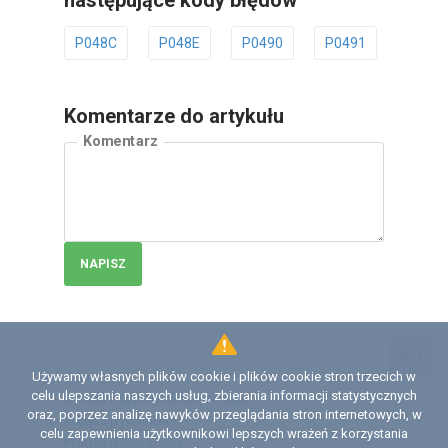
następujące kody błędów
P048C
P048E
P0490
P0491
P049
Komentarze do artykułu
Komentarz
NAPISZ
Używamy własnych plików cookie i plików cookie stron trzecich w
Licencja
celu ulepszania naszych usług, zbierania informacji statystycznych
Umowa z użytkownikiem serwisu
oraz, poprzez analizę nawyków przeglądania stron internetowych, w
Polityka prywatności
celu zapewnienia użytkownikowi lepszych wrażeń z korzystania
Polityka plików сookie