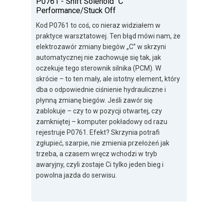
P0761 - Shift Solenoid "C"
Performance/Stuck Off
Kod P0761 to coś, co nieraz widziałem w
praktyce warsztatowej. Ten błąd mówi nam, że
elektrozawór zmiany biegów „C” w skrzyni
automatycznej nie zachowuje się tak, jak
oczekuje tego sterownik silnika (PCM). W
skrócie – to ten mały, ale istotny element, który
dba o odpowiednie ciśnienie hydrauliczne i
płynną zmianę biegów. Jeśli zawór się
zablokuje – czy to w pozycji otwartej, czy
zamkniętej – komputer pokładowy od razu
rejestruje P0761. Efekt? Skrzynia potrafi
zgłupieć, szarpie, nie zmienia przełożeń jak
trzeba, a czasem wręcz wchodzi w tryb
awaryjny, czyli zostaje Ci tylko jeden bieg i
powolna jazda do serwisu.