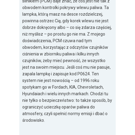
silnikiem (PCM) daje znać, że coś jest nie tak z
obwodem kontrolki pokrywy wlewu paliwa. Ta
lampka, którą masz na desce rozdzielczej,
powinna ostrzec Cię, gdy korek wlewu nie jest
dobrze dokręcony albo – co się zdarza częściej,
niż myślisz – po prostu go nie ma. Z mojego
doświadczenia, PCM czuwa nad tym
obwodem, korzystając z odczytów czujników
ciśnienia w zbiorniku paliwa i kilku innych
czujników, żeby mieć pewność, że wszystko
jest na swoim miejscu. Jeśli coś mu nie pasuje,
zapala lampkę i zapisuje kod P0624. Ten
system nie jest nowością – od 1996 roku
spotykam go w Fordach, KIA, Chevroletach,
Hyundaiach i wielu innych markach. Chodzi tu
nie tylko o bezpieczeństwo: to także sposób, by
ograniczyć ucieczkę oparów paliwa do
atmosfery, czyli spełnić normy emisji i dbać o
środowisko.