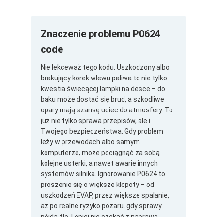
Znaczenie problemu P0624
code
Nie lekceważ tego kodu. Uszkodzony albo
brakujący korek wlewu paliwa to nie tylko
kwestia świecącej lampki na desce – do
baku może dostać się brud, a szkodliwe
opary mają szansę uciec do atmosfery. To
już nie tylko sprawa przepisów, ale i
Twojego bezpieczeństwa. Gdy problem
leży w przewodach albo samym
komputerze, może pociągnąć za sobą
kolejne usterki, a nawet awarie innych
systemów silnika. Ignorowanie P0624 to
proszenie się o większe kłopoty – od
uszkodzeń EVAP, przez większe spalanie,
aż po realne ryzyko pożaru, gdy sprawy
pójdą źle. Lepiej nie czekać z naprawą.