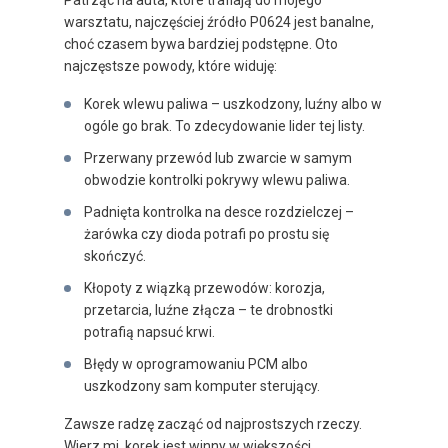
Patrząc na auta, które trafiają do mojego
warsztatu, najczęściej źródło P0624 jest banalne,
choć czasem bywa bardziej podstępne. Oto
najczęstsze powody, które widuję:
Korek wlewu paliwa – uszkodzony, luźny albo w
ogóle go brak. To zdecydowanie lider tej listy.
Przerwany przewód lub zwarcie w samym
obwodzie kontrolki pokrywy wlewu paliwa.
Padnięta kontrolka na desce rozdzielczej –
żarówka czy dioda potrafi po prostu się
skończyć.
Kłopoty z wiązką przewodów: korozja,
przetarcia, luźne złącza – te drobnostki
potrafią napsuć krwi.
Błędy w oprogramowaniu PCM albo
uszkodzony sam komputer sterujący.
Zawsze radzę zacząć od najprostszych rzeczy.
Wierz mi, korek jest winny w większości