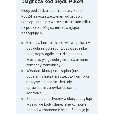
Diagnoza kod błędu P0624
Kiedy podjeżdża do mnie auto z kodem
P0624, zawsze zaczynam od prostych
rzeczy – pro-tip z warsztatu: nie komplikuj
na początku. Mój schemat wygląda
następująco:
Najpierw kontrola korka wlewu paliwa –
czy dobrze dokręcony, czy uszczelka
cała, czy w ogóle jest. Niejeden raz
wystarczyło go dokręcić lub wymienić i
temat był zamknięty.
Wkładam kluczyk na zapłon (nie
odpalam silnika) i patrzę, czy kontrolka
pokrywy się zapala. Jeśli nie –
sprawdzam żarówkę lub samą
kontrolkę.
Skaner diagnostyczny w dłoń, odczytuję
wszystkie kody i dane, jakie komputer
zapisał w momencie błędu. Zapisuję je