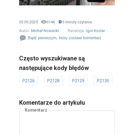
03.05.2025
6146
5
minuty
czytania
Autor:
Michał Nowacki
Recenzja:
Igor Koziar
Bądź pierwszym, który zostawi komentarz
Często wyszukiwane są
następujące kody błędów
P2126
P2128
P2129
P2130
P2131
Komentarze do artykułu
Komentarz