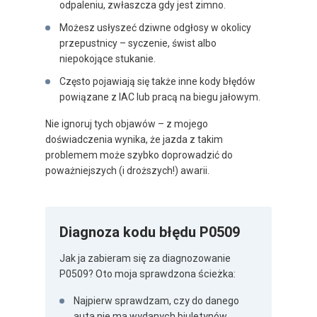
odpaleniu, zwłaszcza gdy jest zimno.
Możesz usłyszeć dziwne odgłosy w okolicy
przepustnicy – syczenie, świst albo
niepokojące stukanie.
Często pojawiają się także inne kody błędów
powiązane z IAC lub pracą na biegu jałowym.
Nie ignoruj tych objawów – z mojego
doświadczenia wynika, że jazda z takim
problemem może szybko doprowadzić do
poważniejszych (i droższych!) awarii.
Diagnoza kodu błędu P0509
Jak ja zabieram się za diagnozowanie
P0509? Oto moja sprawdzona ścieżka:
Najpierw sprawdzam, czy do danego
auta nie ma wydanych biuletynów