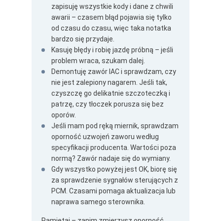
zapisuję wszystkie kody i dane z chwili
awarii – czasem błąd pojawia się tylko
od czasu do czasu, więc taka notatka
bardzo się przydaje.
Kasuję błędy i robię jazdę próbną – jeśli
problem wraca, szukam dalej.
Demontuję zawór IAC i sprawdzam, czy
nie jest zalepiony nagarem. Jeśli tak,
czyszczę go delikatnie szczoteczką i
patrzę, czy tłoczek porusza się bez
oporów.
Jeśli mam pod ręką miernik, sprawdzam
oporność uzwojeń zaworu według
specyfikacji producenta. Wartości poza
normą? Zawór nadaje się do wymiany.
Gdy wszystko powyżej jest OK, biorę się
za sprawdzenie sygnałów sterujących z
PCM. Czasami pomaga aktualizacja lub
naprawa samego sterownika.
Pamiętaj – zanim zmierzysz oporność,