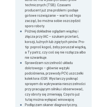
technicznych (TSB). Czasami
producent już zna problem i podaje
gotowe rozwiązanie – warto od tego
zacząć, bo można sobie oszczędzić
sporo roboty.
Później dokładnie oglądam wiązkę i
złącza przy IAC – szukam przetarć,
korozji, luźnych lub zgiętych pinów. Pro-
tip: poproś kogoś, żeby poruszał wiązką,
a Ty patrz, czy coś się nie rozłącza albo
nie szwankuje.
Sprawdzam szczelność układu
dolotowego – głównie wężyki
podciśnienia, przewody PCV, uszczelki
kolektora i EGR. Wystarczy psiknąć
sprayem do wykrywania nieszczelności
przy pracującym silniku i obserwować,
czy obroty się zmieniają. Często już
tutaj można wyłapać winowajcę.
Podłączam skaner diagnostyczny,