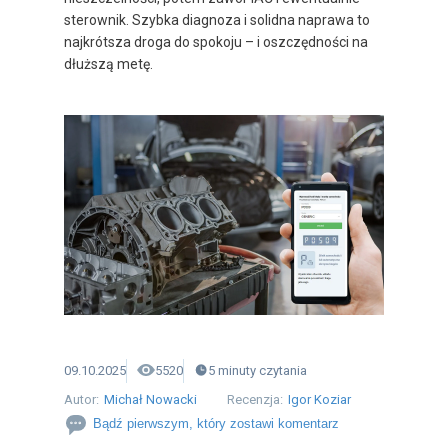
sterownik. Szybka diagnoza i solidna naprawa to
najkrótsza droga do spokoju – i oszczędności na
dłuższą metę.
09.10.2025
5520
5
minuty
czytania
Autor:
Michał Nowacki
Recenzja:
Igor Koziar
Bądź pierwszym, który zostawi komentarz