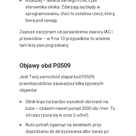
Rzadziej – awaria samego PCM, czyli
sterownika silnika. Zdarzają się błędy w
oprogramowaniu, choć to ostatnia rzecz, którą
biorę pod uwagę.
Zawsze zaczynam od sprawdzenia zaworu IAC i
przewodów – w 9 na 10 przypadków to właśnie
tam leży pies pogrzebany.
Objawy obd P0509
Jeśli Twój samochód złapał kod P0509,
prawdopodobnie zauważysz kilka typowych
objawów:
Silnik kręci na bardzo wysokich obrotach na
luzie – czasem nawet ponad 2000 obr./min. To
od razu rzuca się w oczy (i ucho!).
Auto potrafi zgasnąć na światłach, przy
dojeżdżaniu do skrzyżowania albo zaraz po