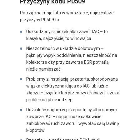
Przyczyny kodu P0509
Patrząc na moje lata w warsztacie, najczęstsze
przyczyny P0509 to:
Uszkodzony silniczek albo zawór IAC – to
klasyka, najczęściej to winowajca.
Nieszczelność w układzie dolotowym –
pęknięty wężyk podciśnienia, nieszczelność na
kolektorze czy przy zaworze EGR potrafią
nieźle namieszać.
Problemy z instalacją: przetarta, skorodowana
wiązka elektryczna idąca do IAC lub luźne
złącza – często ktoś przeoczy drobiazg i szuka
problemu gdzie indziej.
Duża ilość nagaru w przepustnicy albo samym
zaworze IAC – nagar może całkowicie
zablokować ruch zaworu i wywołać całą lawinę
kłopotów.