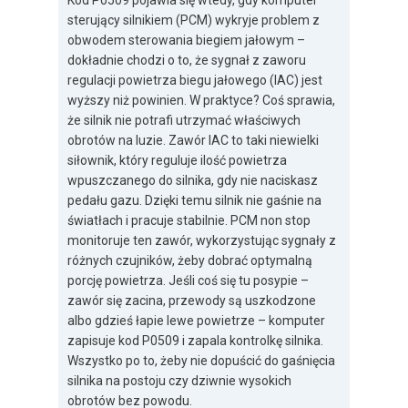
Kod P0509 pojawia się wtedy, gdy komputer
sterujący silnikiem (PCM) wykryje problem z
obwodem sterowania biegiem jałowym –
dokładnie chodzi o to, że sygnał z zaworu
regulacji powietrza biegu jałowego (IAC) jest
wyższy niż powinien. W praktyce? Coś sprawia,
że silnik nie potrafi utrzymać właściwych
obrotów na luzie. Zawór IAC to taki niewielki
siłownik, który reguluje ilość powietrza
wpuszczanego do silnika, gdy nie naciskasz
pedału gazu. Dzięki temu silnik nie gaśnie na
światłach i pracuje stabilnie. PCM non stop
monitoruje ten zawór, wykorzystując sygnały z
różnych czujników, żeby dobrać optymalną
porcję powietrza. Jeśli coś się tu posypie –
zawór się zacina, przewody są uszkodzone
albo gdzieś łapie lewe powietrze – komputer
zapisuje kod P0509 i zapala kontrolkę silnika.
Wszystko po to, żeby nie dopuścić do gaśnięcia
silnika na postoju czy dziwnie wysokich
obrotów bez powodu.