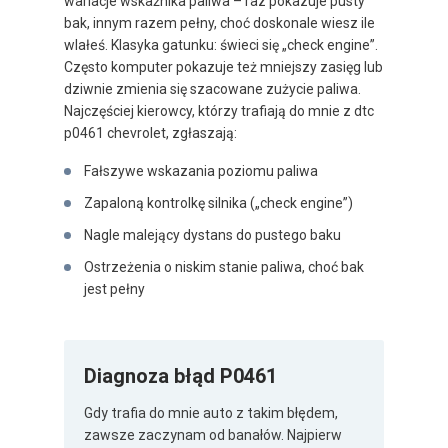
wariacje wskaźnika paliwa – raz pokazuje pusty
bak, innym razem pełny, choć doskonale wiesz ile
wlałeś. Klasyka gatunku: świeci się „check engine”.
Często komputer pokazuje też mniejszy zasięg lub
dziwnie zmienia się szacowane zużycie paliwa.
Najczęściej kierowcy, którzy trafiają do mnie z dtc
p0461 chevrolet, zgłaszają:
Fałszywe wskazania poziomu paliwa
Zapaloną kontrolkę silnika („check engine”)
Nagle malejący dystans do pustego baku
Ostrzeżenia o niskim stanie paliwa, choć bak
jest pełny
Diagnoza błąd P0461
Gdy trafia do mnie auto z takim błędem,
zawsze zaczynam od banałów. Najpierw