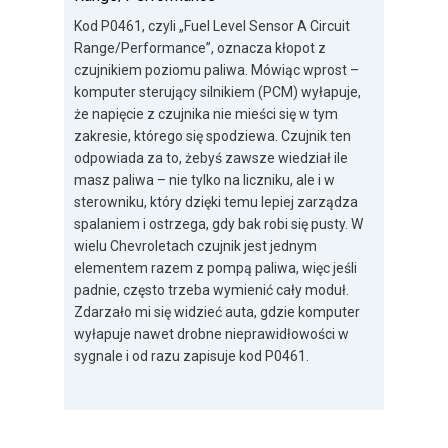
Kod P0461, czyli „Fuel Level Sensor A Circuit
Range/Performance”, oznacza kłopot z
czujnikiem poziomu paliwa. Mówiąc wprost –
komputer sterujący silnikiem (PCM) wyłapuje,
że napięcie z czujnika nie mieści się w tym
zakresie, którego się spodziewa. Czujnik ten
odpowiada za to, żebyś zawsze wiedział ile
masz paliwa – nie tylko na liczniku, ale i w
sterowniku, który dzięki temu lepiej zarządza
spalaniem i ostrzega, gdy bak robi się pusty. W
wielu Chevroletach czujnik jest jednym
elementem razem z pompą paliwa, więc jeśli
padnie, często trzeba wymienić cały moduł.
Zdarzało mi się widzieć auta, gdzie komputer
wyłapuje nawet drobne nieprawidłowości w
sygnale i od razu zapisuje kod P0461.