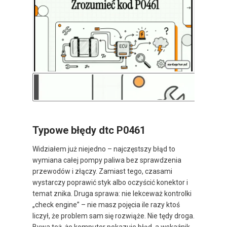
Typowe błędy dtc P0461
Widziałem już niejedno – najczęstszy błąd to
wymiana całej pompy paliwa bez sprawdzenia
przewodów i złączy. Zamiast tego, czasami
wystarczy poprawić styk albo oczyścić konektor i
temat znika. Druga sprawa: nie lekceważ kontrolki
„check engine” – nie masz pojęcia ile razy ktoś
liczył, że problem sam się rozwiąże. Nie tędy droga.
Bywa też, że komputer pokazuje błąd, a wskaźnik