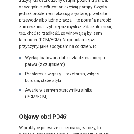
zużyty lub uszkodzony czujnik poziomu paliwa,
szczególnie jeśli jest on częścią pompy. Często
jednak problemem okazują się stare, przetarte
przewody albo luźne złącza – te potrafią narobić
zamieszania szybciej niż myślisz. Zdarzało mi się
też, choć to rzadkość, że winowajcą był sam
komputer (PCM/ECM). Najpopularniejsze
przyczyny, jakie spotykam na co dzień, to:
Wyeksploatowana lub uszkodzona pompa
paliwa (z czujnikiem)
Problemy z wiązką – przetarcia, wilgoć,
korozja, słabe styki
Awarie w samym sterowniku silnika
(PCM/ECM)
Objawy obd P0461
W praktyce pierwsze co rzuca się w oczy, to