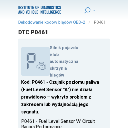
Dekodowanie kodów błędów OBD-2
P0461
DTC P0461
Silnik pojazdu
i/lub
automatyczna
skrzynia
biegów
Kod: P0461 - Czujnik poziomu paliwa
(Fuel Level Sensor "A") nie działa
prawidłowo – wykryto problem z
zakresem lub wydajnością jego
sygnału.
P0461 - Fuel Level Sensor "A" Circuit
Range/Performance