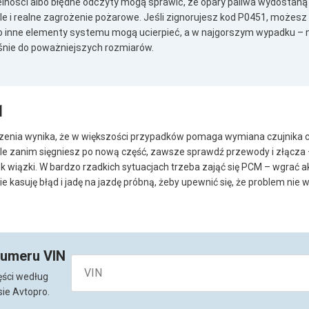
lności albo błędne odczyty mogą sprawić, że opary paliwa wydostaną się
le i realne zagrożenie pożarowe. Jeśli zignorujesz kod P0451, możesz
o inne elementy systemu mogą ucierpieć, a w najgorszym wypadku – 
śnie do poważniejszych rozmiarów.
1
nia wynika, że w większości przypadków pomaga wymiana czujnika ci
le zanim sięgniesz po nową część, zawsze sprawdź przewody i złącza –
 wiązki. W bardzo rzadkich sytuacjach trzeba zająć się PCM – wgrać akt
e kasuję błąd i jadę na jazdę próbną, żeby upewnić się, że problem nie 
numeru VIN
ęści według
ie Avtopro.