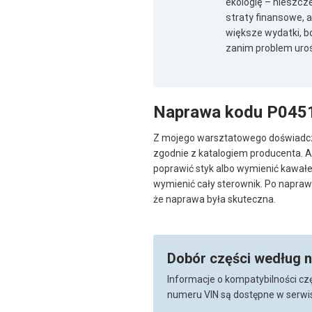
ekologię – nieszcze
straty finansowe, a
większe wydatki, b
zanim problem uro
Naprawa kodu P045
Z mojego warsztatowego doświadcze
zgodnie z katalogiem producenta. A
poprawić styk albo wymienić kawałek
wymienić cały sterownik. Po naprawi
że naprawa była skuteczna.
Dobór części według 
Informacje o kompatybilności cz
numeru VIN są dostępne w serwis