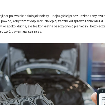
samodzielnego
montażu / tylko 4,35
USD]
sji par paliwa nie działa jak należy – najczęściej przez uszkodzony czu
 powód, żeby temat odpuścić. Najlepiej zacznij od sprawdzenia wiązki i
tylko spokój ducha, ale też konkretna oszczędność pieniędzy i bezpiecz
zeoczyć, bywa najważniejszy.