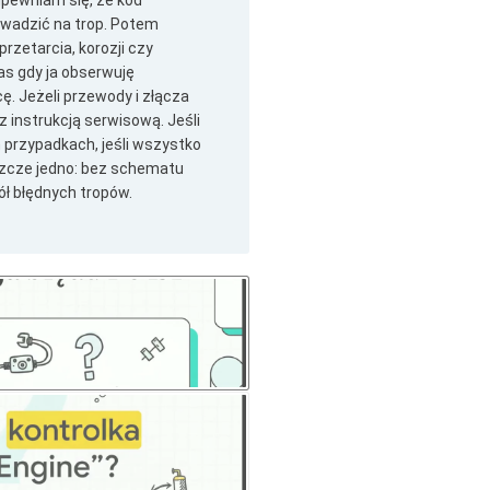
pewniam się, że kod
owadzić na trop. Potem
rzetarcia, korozji czy
s gdy ja obserwuję
 Jeżeli przewody i złącza
 instrukcją serwisową. Jeśli
 przypadkach, jeśli wszystko
szcze jedno: bez schematu
ół błędnych tropów.