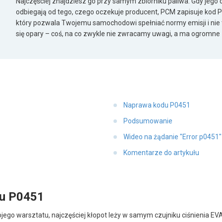
Najczęściej znajdziesz go przy samym zbiorniku paliwa. Gdy jego
odbiegają od tego, czego oczekuje producent, PCM zapisuje kod P
który pozwala Twojemu samochodowi spełniać normy emisji i nie t
się opary – coś, na co zwykle nie zwracamy uwagi, a ma ogromne
Naprawa kodu P0451
Podsumowanie
Wideo na żądanie "Error p0451
Komentarze do artykułu
du P0451
mojego warsztatu, najczęściej kłopot leży w samym czujniku ciśnienia EV