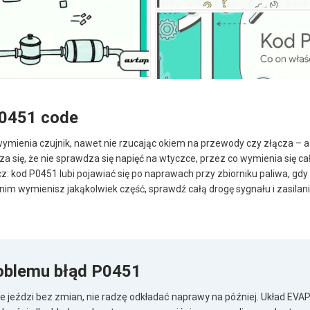
P0451 code
u wymienia czujnik, nawet nie rzucając okiem na przewody czy złącza – a
a się, że nie sprawdza się napięć na wtyczce, przez co wymienia się cał
cz: kod P0451 lubi pojawiać się po naprawach przy zbiorniku paliwa, g
 wymienisz jakąkolwiek część, sprawdź całą drogę sygnału i zasilania.
oblemu błąd P0451
 jeździ bez zmian, nie radzę odkładać naprawy na później. Układ EVAP 