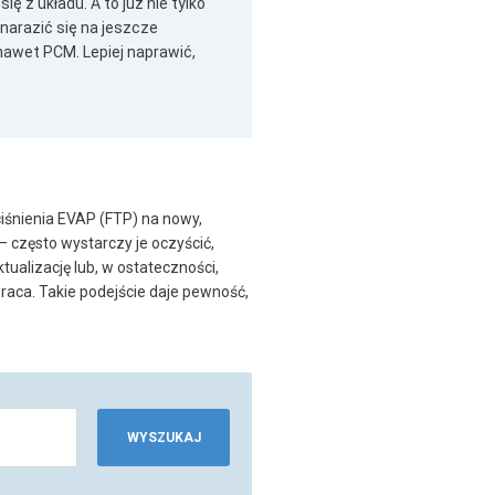
 z układu. A to już nie tylko
 narazić się na jeszcze
nawet PCM. Lepiej naprawić,
śnienia EVAP (FTP) na nowy,
 często wystarczy je oczyścić,
ualizację lub, w ostateczności,
wraca. Takie podejście daje pewność,
WYSZUKAJ