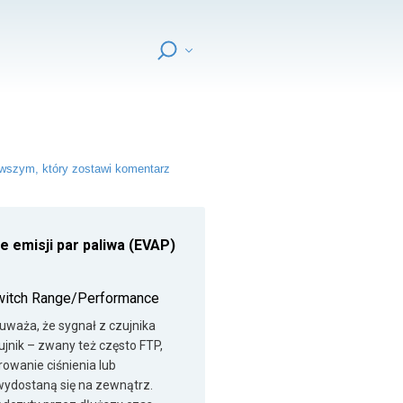
wszym, który zostawi komentarz
ie emisji par paliwa (EVAP)
witch Range/Performance
uważa, że sygnał z czujnika
ujnik – zwany też często FTP,
rowanie ciśnienia lub
 wydostaną się na zewnątrz.