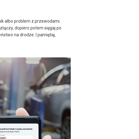
CORRECTA ✅ -
Código de falla
OBD2
jnik albo problem z przewodami.
 złączy, dopiero potem sięgaj po
eństwo na drodze. I pamiętaj,