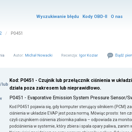
Wyszukiwanie błędu
Kody OBD-II
O nas
2
P0451
nia
Autor:
Michał Nowacki
Recenzja:
Igor Koziar
Bądź pier
Kod: P0451 - Czujnik lub przełącznik ciśnienia w układz
i/lub
działa poza zakresem lub nieprawidłowo.
P0451 - Evaporative Emission System Pressure Sensor/S
w
Kod P0451 pojawia się, gdy komputer sterujący silnikiem (PCM) za
ciśnienia w układzie EVAP jest poza normą. Mówiąc prosto: ten cz
czyli czujnikiem ciśnienia zbiornika paliwa – odpowiada za monito
podciśnienia w systemie, który zbiera i spala opary paliwa, zanim