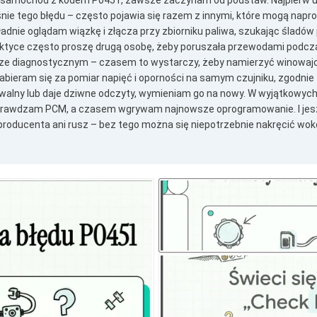
 samochód z kodem P0451, zawsze zaczynam od podstaw. Najpierw u
nie tego błędu – często pojawia się razem z innymi, które mogą napr
dnie oglądam wiązkę i złącza przy zbiorniku paliwa, szukając śladów p
aktyce często proszę drugą osobę, żeby poruszała przewodami podcza
e diagnostycznym – czasem to wystarczy, żeby namierzyć winowajcę.
abieram się za pomiar napięć i oporności na samym czujniku, zgodnie z
ywalny lub daje dziwne odczyty, wymieniam go na nowy. W wyjątkowych
, sprawdzam PCM, a czasem wgrywam najnowsze oprogramowanie. I je
producenta ani rusz – bez tego można się niepotrzebnie nakręcić wok