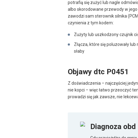
potrafią się zużyć lub nagle odmów
albo skorodowane przewody w jego w
zawodzi sam sterownik silnika (PC
czynienia z tym kodem:
Zużyty lub uszkodzony czujnik c
Złącza, które się poluzowały lub 
słaby
Objawy dtc P0451
Z doświadczenia – najczęściej jedyny
nie kopci – więc łatwo przeoczyć ten 
prowadzi się jak zawsze, nie lekcewa
Diagnoza obd