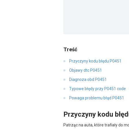
Treść
Przyczyny kodu błędu P0451
Objawy dtc P0451
Diagnoza obd P0451
Typowe błędy przy P0451 code
Powaga problemu błąd P0451
Przyczyny kodu błę
Patrząc na auta, które trafiały do 