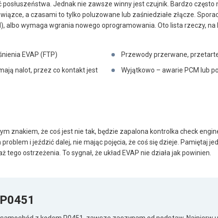
ić posłuszeństwa. Jednak nie zawsze winny jest czujnik. Bardzo często
iązce, a czasami to tylko poluzowane lub zaśniedziałe złącze. Sporad
M), albo wymaga wgrania nowego oprogramowania. Oto lista rzeczy, n
iśnienia EVAP (FTP)
Przewody przerwane, przetarte
mają nalot, przez co kontakt jest
Wyjątkowo – awarie PCM lub pot
m znakiem, że coś jest nie tak, będzie zapalona kontrolka check engine.
problem i jeździć dalej, nie mając pojęcia, że coś się dzieje. Pamiętaj 
ż tego ostrzeżenia. To sygnał, że układ EVAP nie działa jak powinien.
 P0451