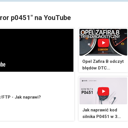
rror p0451" na YouTube
Opel Zafira B odczyt
błędów DTC
(diagnostyczny tryb
serwisowy)
P/FTP - Jak naprawi?
Jak naprawić kod
silnika P0451 w 3
minuty [2 metody