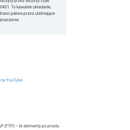
 odczyty przez dłuższy czas
0451. To kawałek układanki,
racić paliwa przez ulatniające
 znaczenie.
" na YouTube
AP (FTP) – te elementy po prostu