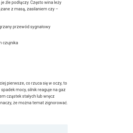
je źle podłączy. Często wina leży
wiązane z masą, zasilaniem czy –
egrzany przewód sygnałowy
m czujnika
ej pierwsze, co rzuca się w oczy, to
 spadek mocy, silnik reaguje na gaz
rem cząstek stałych lub wręcz
e znaczy, że można temat zignorować.