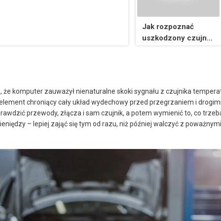
Jak rozpoznać
uszkodzony czujnik
ciśnienia spalin?
że komputer zauważył nienaturalne skoki sygnału z czujnika temper
 element chroniący cały układ wydechowy przed przegrzaniem i drogimi
prawdzić przewody, złącza i sam czujnik, a potem wymienić to, co trze
eniędzy – lepiej zająć się tym od razu, niż później walczyć z poważny