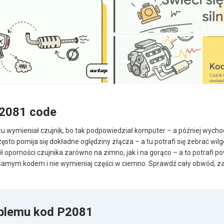
P2081 code
zu wymieniał czujnik, bo tak podpowiedział komputer – a później wychod
zęsto pomija się dokładne oględziny złącza – a tu potrafi się zebrać wil
ił oporności czujnika zarówno na zimno, jak i na gorąco – a to potrafi 
ę samym kodem i nie wymieniaj części w ciemno. Sprawdź cały obwód, z
blemu kod P2081