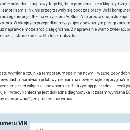
wać – odkładanie naprawy tego błędu to proszenie się o kłopoty. Czujn
atalizator i sam silnik nie przegrzewały się podczas pracy. Jeśli komput
ać regeneracją DPF lub wtryskiem AdBlue. A to prosta droga do zapch
zatora. W skrajnych przypadkach ryzykujesz poważnym przegrzanie
uż naprawdę może zrobić się groźnie. Z naprawą nie warto zwlekać, b
cza jeśli uszkodzisz filtr lub katalizator.
prostu wymiana czujnika temperatury spalin na nowy – ważne, żeby do
rzewodach, naprawiam je lub wymieniam na nowe – najlepiej oryginalne
eczam przed wilgocią i upewniam się, że trzymają porządnie. Jeżeli j
ikuje – wtedy konieczna jest dokładna diagnostyka i czasem wymiana EC
eby mieć pewność, że problem nie wraca.
numeru VIN