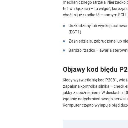
mechanicznego strzała. Nierzadko pr
też w złączach – tu wilgoć, korozja 
choć to już rzadkość – samym ECU. 
Uszkodzony lub wyeksploatowany
(EGT1)
Zaśniedziałe, zabrudzone lub ni
Bardzo rzadko – awaria sterownik
Objawy kod błędu P
Kiedy wyświetla się kod P2081, właś
zapalona kontrolka silnika – check 
jakby z opóźnieniem. W dieslach z D
żądanie natychmiastowego serwisu. B
Komputer często wyłapuje błąd dużo