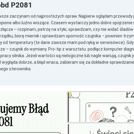
obd P2081
sze zaczynam od najprostszych spraw. Najpierw oglądam przewody 
topione albo luźno wiszące. Czasem wystarczy jedno dobre spojrzenie i 
 złącze – rozpinam, patrzę na styki, sprawdzam, czy nie widać śladów r
ządku, biorę miernik i sprawdzam oporność czujnika – powinien trz
eży od temperatury (te dane zawsze mam pod ręką w serwisówce). Gd
 – czujnik do wymiany. Pro-tip z warsztatu: podłącz komputer diagno
pracy silnika. Jeżeli wartości są nielogiczne lub nagle wariują, czujnik j
wygląda dobrze, a błąd wraca, zabieram się za dokładne sprawdzanie c
mego sterownika.