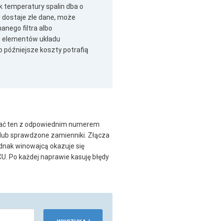
ik temperatury spalin dba o
er dostaje złe dane, może
anego filtra albo
m elementów układu
o późniejsze koszty potrafią
brać ten z odpowiednim numerem
 lub sprawdzone zamienniki. Złącza
ednak winowajcą okazuje się
U. Po każdej naprawie kasuję błędy