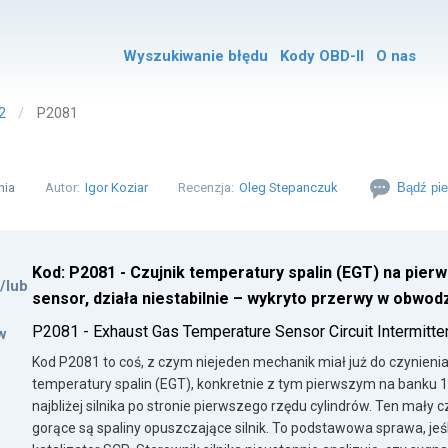
Wyszukiwanie błędu
Kody OBD-II
O nas
2
P2081
nia
Autor:
Igor Koziar
Recenzja:
Oleg Stepanczuk
Bądź pie
Kod: P2081 - Czujnik temperatury spalin (EGT) na pier
i/lub
sensor, działa niestabilnie – wykryto przerwy w obwodz
P2081 - Exhaust Gas Temperature Sensor Circuit Intermitte
w
Kod P2081 to coś, z czym niejeden mechanik miał już do czynieni
temperatury spalin (EGT), konkretnie z tym pierwszym na banku
najbliżej silnika po stronie pierwszego rzędu cylindrów. Ten mały cz
gorące są spaliny opuszczające silnik. To podstawowa sprawa, je