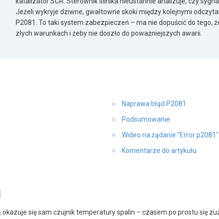
katalizator SCR. Sterownik silnika nieustannie analizuje, czy sygna
Jeżeli wykryje dziwne, gwałtowne skoki między kolejnymi odczyta
P2081. To taki system zabezpieczeń – ma nie dopuścić do tego, 
złych warunkach i żeby nie doszło do poważniejszych awarii.
Naprawa błąd P2081
Podsumowanie
Wideo na żądanie "Error p2081
Komentarze do artykułu
1
ą okazuje się sam czujnik temperatury spalin – czasem po prostu się z