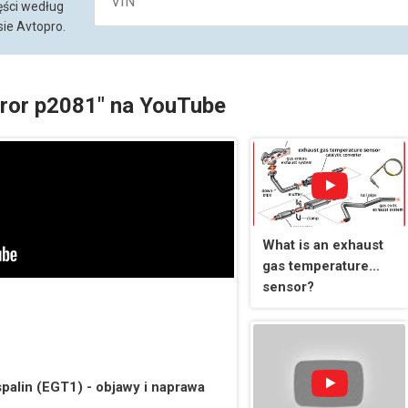
ęści według
ie Avtopro.
rror p2081" na YouTube
What is an exhaust
gas temperature
sensor?
palin (EGT1) - objawy i naprawa