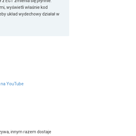
ł z EGT zmienia się płynnie.
mi, wyświetli właśnie kod
żeby układ wydechowy działał w
" na YouTube
używa, innym razem dostaje