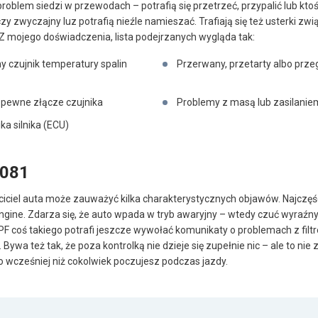
oblem siedzi w przewodach – potrafią się przetrzeć, przypalić lub ktoś 
czy zwyczajny luz potrafią nieźle namieszać. Trafiają się też usterki z
Z mojego doświadczenia, lista podejrzanych wygląda tak:
 czujnik temperatury spalin
Przerwany, przetarty albo prz
epewne złącze czujnika
Problemy z masą lub zasilanie
a silnika (ECU)
2081
ciciel auta może zauważyć kilka charakterystycznych objawów. Najczęści
engine. Zdarza się, że auto wpada w tryb awaryjny – wtedy czuć wyraźny
PF coś takiego potrafi jeszcze wywołać komunikaty o problemach z filt
ywa też tak, że poza kontrolką nie dzieje się zupełnie nic – ale to ni
 wcześniej niż cokolwiek poczujesz podczas jazdy.