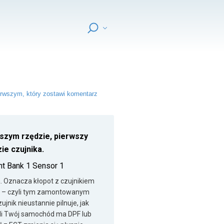
rwszym, który zostawi komentarz
wszym rzędzie, pierwszy
ie czujnika.
nt Bank 1 Sensor 1
a. Oznacza kłopot z czujnikiem
 1 – czyli tym zamontowanym
ujnik nieustannie pilnuje, jak
śli Twój samochód ma DPF lub