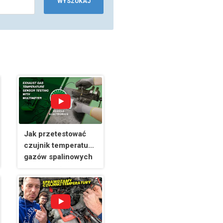
WYSZUKAJ
Jak przetestować
czujnik temperatury
gazów spalinowych
za pomocą
multimetru