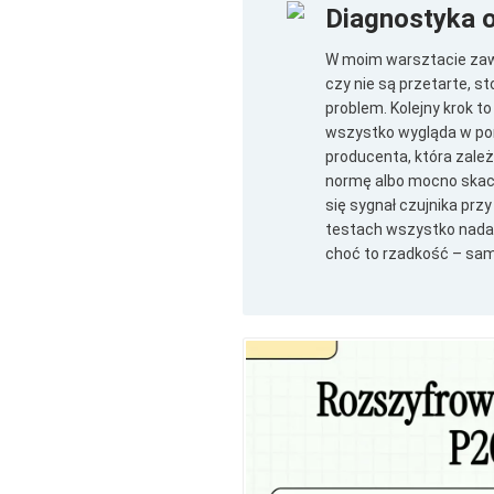
Diagnostyka 
W moim warsztacie zaw
czy nie są przetarte, s
problem. Kolejny krok to
wszystko wygląda w por
producenta, która zal
normę albo mocno skacze
się sygnał czujnika przy 
testach wszystko nadal 
choć to rzadkość – sa