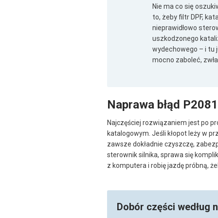
Nie ma co się oszuki
to, żeby filtr DPF, k
nieprawidłowo sterow
uszkodzonego katali
wydechowego – i tu j
mocno zaboleć, zwłasz
Naprawa błąd P2081
Najczęściej rozwiązaniem jest po 
katalogowym. Jeśli kłopot leży w p
zawsze dokładnie czyszczę, zabezpi
sterownik silnika, sprawa się kompl
z komputera i robię jazdę próbną, ż
Dobór części według 