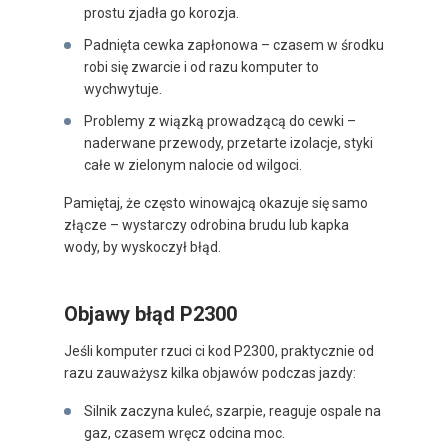
prostu zjadła go korozja.
Padnięta cewka zapłonowa – czasem w środku
robi się zwarcie i od razu komputer to
wychwytuje.
Problemy z wiązką prowadzącą do cewki –
naderwane przewody, przetarte izolacje, styki
całe w zielonym nalocie od wilgoci.
Pamiętaj, że często winowajcą okazuje się samo
złącze – wystarczy odrobina brudu lub kapka
wody, by wyskoczył błąd.
Objawy błąd P2300
Jeśli komputer rzuci ci kod P2300, praktycznie od
razu zauważysz kilka objawów podczas jazdy:
Silnik zaczyna kuleć, szarpie, reaguje ospale na
gaz, czasem wręcz odcina moc.