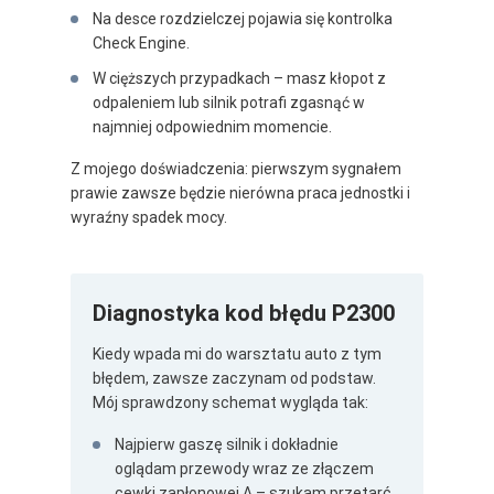
Na desce rozdzielczej pojawia się kontrolka
Check Engine.
W cięższych przypadkach – masz kłopot z
odpaleniem lub silnik potrafi zgasnąć w
najmniej odpowiednim momencie.
Z mojego doświadczenia: pierwszym sygnałem
prawie zawsze będzie nierówna praca jednostki i
wyraźny spadek mocy.
Diagnostyka kod błędu P2300
Kiedy wpada mi do warsztatu auto z tym
błędem, zawsze zaczynam od podstaw.
Mój sprawdzony schemat wygląda tak:
Najpierw gaszę silnik i dokładnie
oglądam przewody wraz ze złączem
cewki zapłonowej A – szukam przetarć,