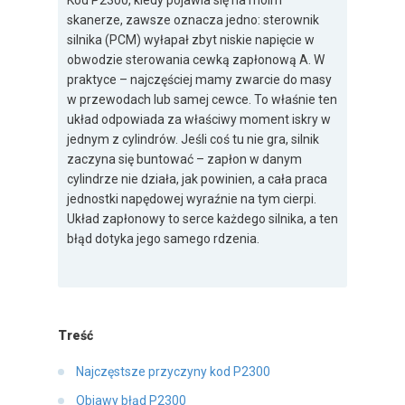
Kod P2300, kiedy pojawia się na moim
skanerze, zawsze oznacza jedno: sterownik
silnika (PCM) wyłapał zbyt niskie napięcie w
obwodzie sterowania cewką zapłonową A. W
praktyce – najczęściej mamy zwarcie do masy
w przewodach lub samej cewce. To właśnie ten
układ odpowiada za właściwy moment iskry w
jednym z cylindrów. Jeśli coś tu nie gra, silnik
zaczyna się buntować – zapłon w danym
cylindrze nie działa, jak powinien, a cała praca
jednostki napędowej wyraźnie na tym cierpi.
Układ zapłonowy to serce każdego silnika, a ten
błąd dotyka jego samego rdzenia.
Treść
Najczęstsze przyczyny kod P2300
Objawy błąd P2300