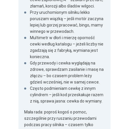
złamań, korozji albo śladów wilgoci.
Przy uruchomionym silniku lekko
poruszam wiązką – jeśli motór zaczyna
lepiej lub gorzej pracować, bingo, mamy
winnego w przewodach.
Multimetr w dłoń i mierzę oporność
cewki według katalogu – jeżeli liczby nie
zgadzają się z fabryką, wymiana jest
konieczna.
Gdy przewody i cewka wyglądają na
zdrowe, sprawdzam zasilanie i masę na
złączu – bo czasem problem leży
gdzieś wcześniej, nie w samej cewce.
Często podmieniam cewkę z innym
cylindrem – jeśli kod przeskakuje razem
z nią, sprawa jasna: cewka do wymiany.
Mała rada: poproś kogoś o pomoc,
szczególnie przy ruszaniu przewodami
podczas pracy silnika – czasem tylko