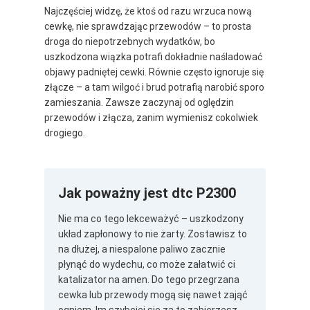
Najczęściej widzę, że ktoś od razu wrzuca nową
cewkę, nie sprawdzając przewodów – to prosta
droga do niepotrzebnych wydatków, bo
uszkodzona wiązka potrafi dokładnie naśladować
objawy padniętej cewki. Równie często ignoruje się
złącze – a tam wilgoć i brud potrafią narobić sporo
zamieszania. Zawsze zaczynaj od oględzin
przewodów i złącza, zanim wymienisz cokolwiek
drogiego.
Jak poważny jest dtc P2300
Nie ma co tego lekceważyć – uszkodzony
układ zapłonowy to nie żarty. Zostawisz to
na dłużej, a niespalone paliwo zacznie
płynąć do wydechu, co może załatwić ci
katalizator na amen. Do tego przegrzana
cewka lub przewody mogą się nawet zająć
ogniem. Im szybciej się za to zabierzesz,