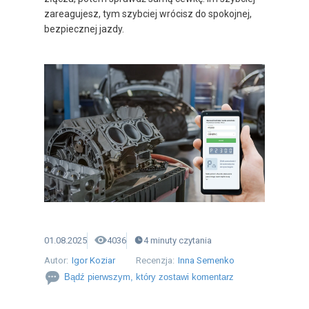
zareagujesz, tym szybciej wrócisz do spokojnej,
bezpiecznej jazdy.
01.08.2025
4036
4
minuty
czytania
Autor:
Igor Koziar
Recenzja:
Inna Semenko
Bądź pierwszym, który zostawi komentarz