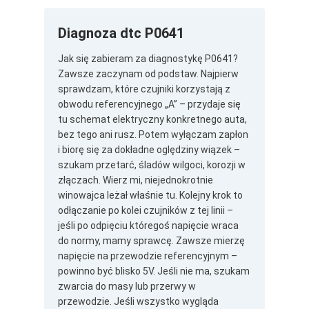
Diagnoza dtc P0641
Jak się zabieram za diagnostykę P0641?
Zawsze zaczynam od podstaw. Najpierw
sprawdzam, które czujniki korzystają z
obwodu referencyjnego „A” – przydaje się
tu schemat elektryczny konkretnego auta,
bez tego ani rusz. Potem wyłączam zapłon
i biorę się za dokładne oględziny wiązek –
szukam przetarć, śladów wilgoci, korozji w
złączach. Wierz mi, niejednokrotnie
winowajca leżał właśnie tu. Kolejny krok to
odłączanie po kolei czujników z tej linii –
jeśli po odpięciu któregoś napięcie wraca
do normy, mamy sprawcę. Zawsze mierzę
napięcie na przewodzie referencyjnym –
powinno być blisko 5V. Jeśli nie ma, szukam
zwarcia do masy lub przerwy w
przewodzie. Jeśli wszystko wygląda