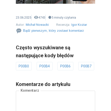
23.06.2025
4743
5
minuty
czytania
Autor:
Michał Nowacki
Recenzja:
Igor Koziar
Bądź pierwszym, który zostawi komentarz
Często wyszukiwane są
następujące kody błędów
P00B0
P00B4
P00B6
P00B7
P00B
Komentarze do artykułu
Komentarz