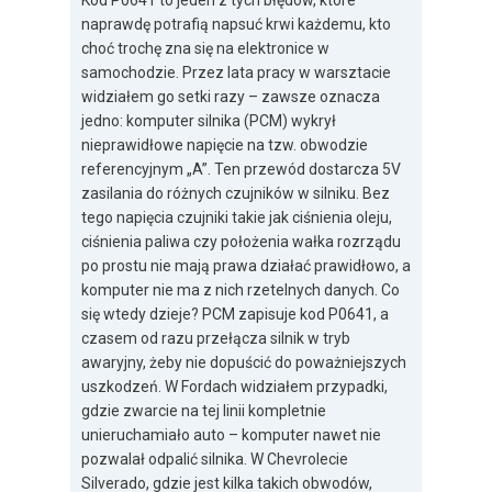
Kod P0641 to jeden z tych błędów, które
naprawdę potrafią napsuć krwi każdemu, kto
choć trochę zna się na elektronice w
samochodzie. Przez lata pracy w warsztacie
widziałem go setki razy – zawsze oznacza
jedno: komputer silnika (PCM) wykrył
nieprawidłowe napięcie na tzw. obwodzie
referencyjnym „A”. Ten przewód dostarcza 5V
zasilania do różnych czujników w silniku. Bez
tego napięcia czujniki takie jak ciśnienia oleju,
ciśnienia paliwa czy położenia wałka rozrządu
po prostu nie mają prawa działać prawidłowo, a
komputer nie ma z nich rzetelnych danych. Co
się wtedy dzieje? PCM zapisuje kod P0641, a
czasem od razu przełącza silnik w tryb
awaryjny, żeby nie dopuścić do poważniejszych
uszkodzeń. W Fordach widziałem przypadki,
gdzie zwarcie na tej linii kompletnie
unieruchamiało auto – komputer nawet nie
pozwalał odpalić silnika. W Chevrolecie
Silverado, gdzie jest kilka takich obwodów,