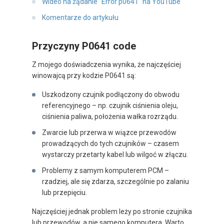
Wideo na żądanie "Error p0641" na YouTube
Komentarze do artykułu
Przyczyny P0641 code
Z mojego doświadczenia wynika, że najczęściej
winowajcą przy kodzie P0641 są:
Uszkodzony czujnik podłączony do obwodu
referencyjnego – np. czujnik ciśnienia oleju,
ciśnienia paliwa, położenia wałka rozrządu.
Zwarcie lub przerwa w wiązce przewodów
prowadzących do tych czujników – czasem
wystarczy przetarty kabel lub wilgoć w złączu.
Problemy z samym komputerem PCM –
rzadziej, ale się zdarza, szczególnie po zalaniu
lub przepięciu.
Najczęściej jednak problem leży po stronie czujnika
lub przewodów, a nie samego komputera. Warto