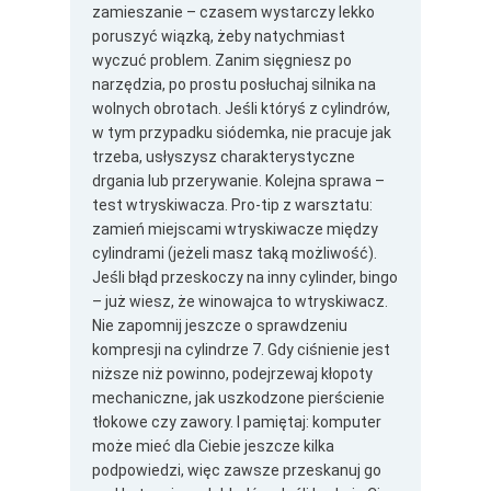
zamieszanie – czasem wystarczy lekko
poruszyć wiązką, żeby natychmiast
wyczuć problem. Zanim sięgniesz po
narzędzia, po prostu posłuchaj silnika na
wolnych obrotach. Jeśli któryś z cylindrów,
w tym przypadku siódemka, nie pracuje jak
trzeba, usłyszysz charakterystyczne
drgania lub przerywanie. Kolejna sprawa –
test wtryskiwacza. Pro-tip z warsztatu:
zamień miejscami wtryskiwacze między
cylindrami (jeżeli masz taką możliwość).
Jeśli błąd przeskoczy na inny cylinder, bingo
– już wiesz, że winowajca to wtryskiwacz.
Nie zapomnij jeszcze o sprawdzeniu
kompresji na cylindrze 7. Gdy ciśnienie jest
niższe niż powinno, podejrzewaj kłopoty
mechaniczne, jak uszkodzone pierścienie
tłokowe czy zawory. I pamiętaj: komputer
może mieć dla Ciebie jeszcze kilka
podpowiedzi, więc zawsze przeskanuj go