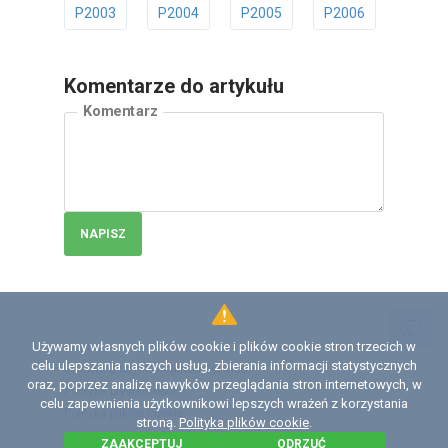
P2003
P2004
P2005
P2006
P2007
Komentarze do artykułu
Komentarz
NAPISZ
Używamy własnych plików cookie i plików cookie stron trzecich w
Licencja
celu ulepszania naszych usług, zbierania informacji statystycznych
Umowa z użytkownikiem serwisu
oraz, poprzez analizę nawyków przeglądania stron internetowych, w
Polityka prywatności
celu zapewnienia użytkownikowi lepszych wrażeń z korzystania
Polityka plików сookie
stroną.
Polityka plików cookie
.
ZAAKCEPTUJ
ODRZUĆ
©
2026 Institute of Diagnostics and Vehicle Intelligence