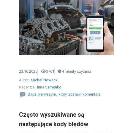
23.10.2025
3761
4
minuty
czytania
Autor:
Michał Nowacki
Recenzja:
Inna Semenko
Bądź pierwszym, który zostawi komentarz
Często wyszukiwane są
następujące kody błędów