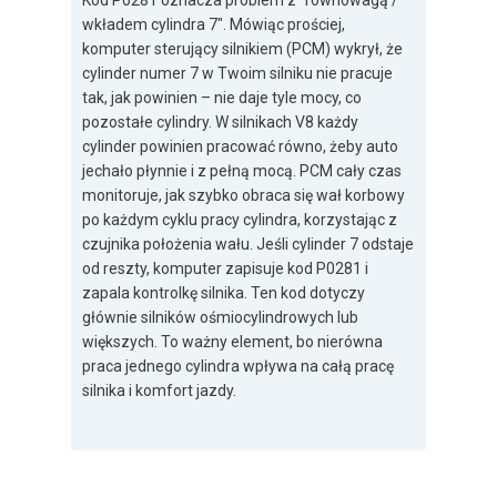
Kod P0281 oznacza problem z "równowagą /
wkładem cylindra 7". Mówiąc prościej,
komputer sterujący silnikiem (PCM) wykrył, że
cylinder numer 7 w Twoim silniku nie pracuje
tak, jak powinien – nie daje tyle mocy, co
pozostałe cylindry. W silnikach V8 każdy
cylinder powinien pracować równo, żeby auto
jechało płynnie i z pełną mocą. PCM cały czas
monitoruje, jak szybko obraca się wał korbowy
po każdym cyklu pracy cylindra, korzystając z
czujnika położenia wału. Jeśli cylinder 7 odstaje
od reszty, komputer zapisuje kod P0281 i
zapala kontrolkę silnika. Ten kod dotyczy
głównie silników ośmiocylindrowych lub
większych. To ważny element, bo nierówna
praca jednego cylindra wpływa na całą pracę
silnika i komfort jazdy.