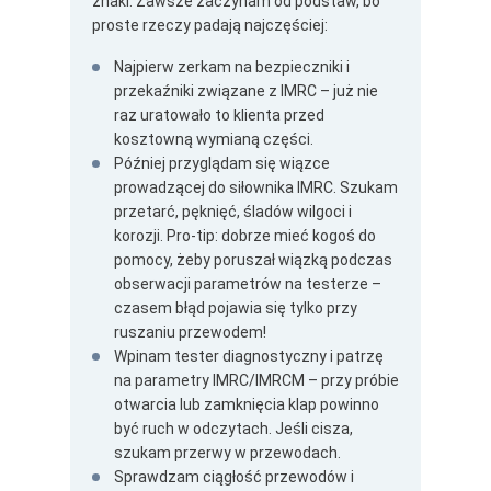
znaki. Zawsze zaczynam od podstaw, bo
proste rzeczy padają najczęściej:
Najpierw zerkam na bezpieczniki i
przekaźniki związane z IMRC – już nie
raz uratowało to klienta przed
kosztowną wymianą części.
Później przyglądam się wiązce
prowadzącej do siłownika IMRC. Szukam
przetarć, pęknięć, śladów wilgoci i
korozji. Pro-tip: dobrze mieć kogoś do
pomocy, żeby poruszał wiązką podczas
obserwacji parametrów na testerze –
czasem błąd pojawia się tylko przy
ruszaniu przewodem!
Wpinam tester diagnostyczny i patrzę
na parametry IMRC/IMRCM – przy próbie
otwarcia lub zamknięcia klap powinno
być ruch w odczytach. Jeśli cisza,
szukam przerwy w przewodach.
Sprawdzam ciągłość przewodów i