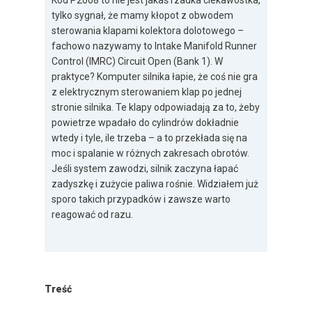
Kod P2008 to nie jest jakaś rzadka ciekawostka,
tylko sygnał, że mamy kłopot z obwodem
sterowania klapami kolektora dolotowego –
fachowo nazywamy to Intake Manifold Runner
Control (IMRC) Circuit Open (Bank 1). W
praktyce? Komputer silnika łapie, że coś nie gra
z elektrycznym sterowaniem klap po jednej
stronie silnika. Te klapy odpowiadają za to, żeby
powietrze wpadało do cylindrów dokładnie
wtedy i tyle, ile trzeba – a to przekłada się na
moc i spalanie w różnych zakresach obrotów.
Jeśli system zawodzi, silnik zaczyna łapać
zadyszkę i zużycie paliwa rośnie. Widziałem już
sporo takich przypadków i zawsze warto
reagować od razu.
Treść