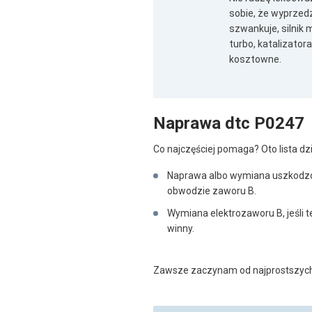
sobie, że wyprzedza
szwankuje, silnik
turbo, katalizator
kosztowne.
Naprawa dtc P0247
Co najczęściej pomaga? Oto lista dz
Naprawa albo wymiana uszkodz
obwodzie zaworu B.
Wymiana elektrozaworu B, jeśli te
winny.
Zawsze zaczynam od najprostszych rz