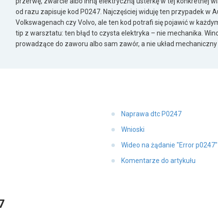
przerwę, zwarcie albo inną elektryczną usterkę w tej konkretnej
od razu zapisuje kod P0247. Najczęściej widuję ten przypadek w A
Volkswagenach czy Volvo, ale ten kod potrafi się pojawić w każd
tip z warsztatu: ten błąd to czysta elektryka – nie mechanika. Wi
prowadzące do zaworu albo sam zawór, a nie układ mechaniczny 
Naprawa dtc P0247
Wnioski
Wideo na żądanie "Error p0247
Komentarze do artykułu
7