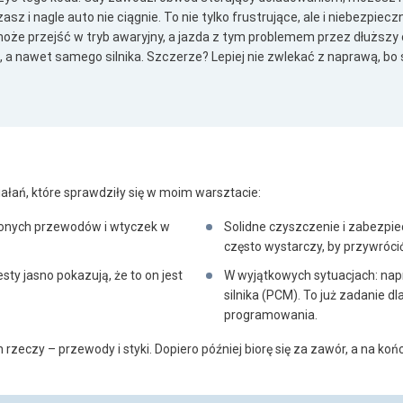
sz i nagle auto nie ciągnie. To nie tylko frustrujące, ale i niebezpiec
 może przejść w tryb awaryjny, a jazda z tym problemem przez dłuższ
a, a nawet samego silnika. Szczerze? Lepiej nie zwlekać z naprawą, b
iałań, które sprawdziły się w moim warsztacie:
onych przewodów i wtyczek w
Solidne czyszczenie i zabezpie
często wystarczy, by przywróci
sty jasno pokazują, że to on jest
W wyjątkowych sytuacjach: na
silnika (PCM). To już zadanie 
programowania.
eczy – przewody i styki. Dopiero później biorę się za zawór, a na koń