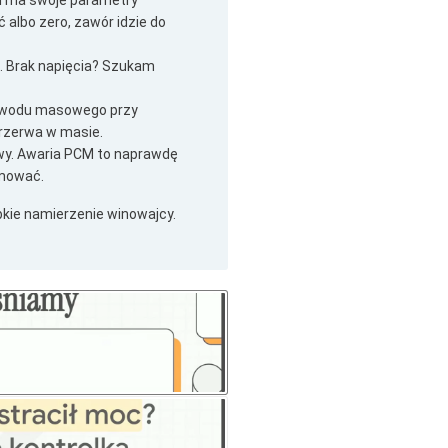
l ma swoje parametry
albo zero, zawór idzie do
. Brak napięcia? Szukam
zewodu masowego przy
przerwa w masie.
owy. Awaria PCM to naprawdę
amować.
bkie namierzenie winowajcy.