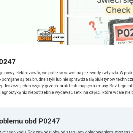
P0247
je nowy elektrozawór, nie patrząc nawet na przewody i wtyczki. W prakty
 pomijane są też brudne styki lub nie sprawdza się biuletynów technic
ej. Jeszcze jeden częsty grzech: brak testu napięcia i masy. Bez tego ł
iagnostykę niż niepotrzebnie wydawać setki na części, które wcale nie 
oblemu obd P0247
żyć tego kodu. Gdy zawodzi obwód sterujący doładowaniem, możesz 