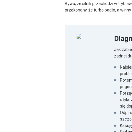
Bywa, że silnik przechodzi w tryb a
przekonany, że turbo padło, a winny
Diag
Jak zabi
żadnej dr
Najpie
probl
Potem 
pogim
Porząd
stykó
się do
Odpina
szczo
Kasuję