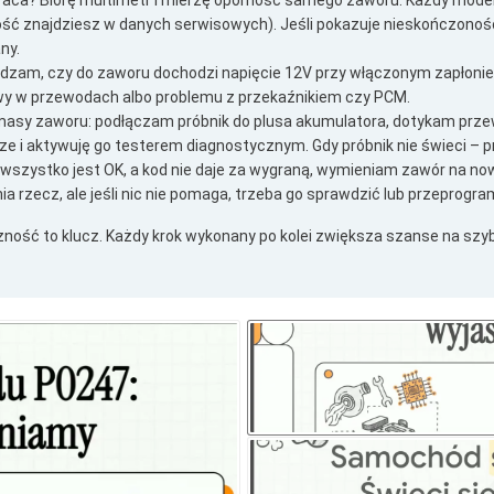
raca? Biorę multimetr i mierzę oporność samego zaworu. Każdy mode
ść znajdziesz w danych serwisowych). Jeśli pokazuje nieskończoność 
ny.
dzam, czy do zaworu dochodzi napięcie 12V przy włączonym zapłonie
wy w przewodach albo problemu z przekaźnikiem czy PCM.
masy zaworu: podłączam próbnik do plusa akumulatora, dotykam pr
e i aktywuję go testerem diagnostycznym. Gdy próbnik nie świeci – 
 wszystko jest OK, a kod nie daje za wygraną, wymieniam zawór na n
ia rzecz, ale jeśli nic nie pomaga, trzeba go sprawdzić lub przeprogr
ność to klucz. Każdy krok wykonany po kolei zwiększa szanse na szy