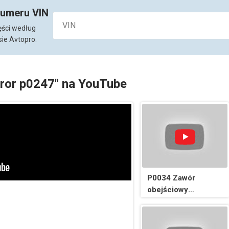
numeru VIN
ęści według
ie Avtopro.
rror p0247" na YouTube
P0034 Zawór
obejściowy
turbosprężarki
doładowującej 🟢
Kod usterki