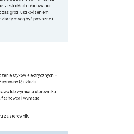
zne. Jeśli układ doładowania
y czas grozi uszkodzeniem
o szkody mogą być poważne i
czenie styków elektrycznych –
ć sprawność układu.
prawa lub wymiana sterownika
dla fachowca i wymaga
cu za sterownik.