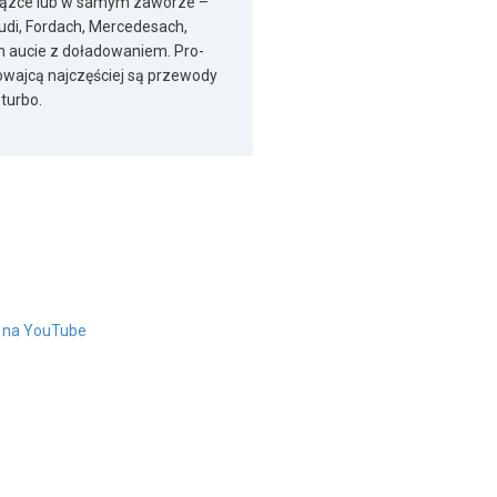
 wiązce lub w samym zaworze –
udi, Fordach, Mercedesach,
ym aucie z doładowaniem. Pro-
nowajcą najczęściej są przewody
turbo.
" na YouTube