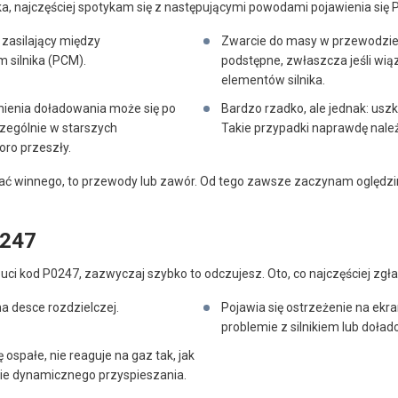
ka, najczęściej spotykam się z następującymi powodami pojawienia się 
zasilający między
Zwarcie do masy w przewodzie 
 silnika (PCM).
podstępne, zwłaszcza jeśli wią
elementów silnika.
śnienia doładowania może się po
Bardzo rzadko, ale jednak: usz
czególnie w starszych
Takie przypadki naprawdę nale
oro przeszły.
zać winnego, to przewody lub zawór. Od tego zawsze zaczynam oględzi
0247
i kod P0247, zazwyczaj szybko to odczujesz. Oto, co najczęściej zgła
na desce rozdzielczej.
Pojawia się ostrzeżenie na ekr
problemie z silnikiem lub doła
 ospałe, nie reaguje na gaz tak, jak
bie dynamicznego przyspieszania.