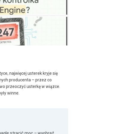
ce, najwięcej usterek kryje się
znych producenta – przez co
atwo przeoczyć usterkę w wiązce.
były winne.
nagle stracić moc – wyobraź