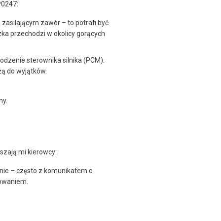
P0247:
zasilającym zawór – to potrafi być
zka przechodzi w okolicy gorących
kodzenie sterownika silnika (PCM).
żą do wyjątków.
ny.
szają mi kierowcy:
anie – często z komunikatem o
dowaniem.