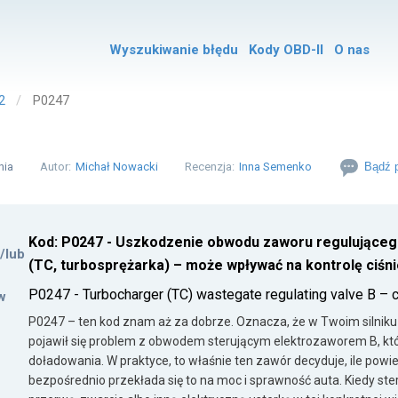
Wyszukiwanie błędu
Kody OBD-II
O nas
2
P0247
nia
Autor:
Michał Nowacki
Recenzja:
Inna Semenko
Bądź p
Kod: P0247 - Uszkodzenie obwodu zaworu regulującego
i/lub
(TC, turbosprężarka) – może wpływać na kontrolę ciśni
P0247 - Turbocharger (TC) wastegate regulating valve B – c
w
P0247 – ten kod znam aż za dobrze. Oznacza, że w Twoim silnik
pojawił się problem z obwodem sterującym elektrozaworem B, kt
doładowania. W praktyce, to właśnie ten zawór decyduje, ile powie
bezpośrednio przekłada się to na moc i sprawność auta. Kiedy ste