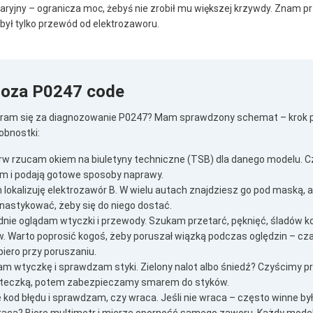
waryjny – ogranicza moc, żebyś nie zrobił mu większej krzywdy. Znam pr
 był tylko przewód od elektrozaworu.
noza P0247 code
eram się za diagnozowanie P0247? Mam sprawdzony schemat – krok po
obnostki:
rw rzucam okiem na biuletyny techniczne (TSB) dla danego modelu. C
em i podają gotowe sposoby naprawy.
lokalizuję elektrozawór B. W wielu autach znajdziesz go pod maską, 
nastykować, żeby się do niego dostać.
nie oglądam wtyczki i przewody. Szukam przetarć, pęknięć, śladów ko
w. Warto poprosić kogoś, żeby poruszał wiązką podczas oględzin – c
piero przy poruszaniu.
m wtyczkę i sprawdzam styki. Zielony nalot albo śniedź? Czyścimy pr
teczką, potem zabezpieczamy smarem do styków.
 kod błędu i sprawdzam, czy wraca. Jeśli nie wraca – często winne był