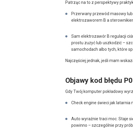
Patrząc na to z perspektywy prakty
Przerwany przewód masowy lub 
elektrozaworem B a sterownikiem
Sam elektrozawór B regulacji ci
prostu zużyć lub uszkodzić – sz
samochodach albo tych, które sp
Najczęściej jednak, jeśli mam wska
Objawy kod błędu P
Gdy Twój komputer pokładowy wyrzuc
Check engine świeci jak latarnia 
Auto wyraźnie traci moc. Staje się
powinno – szczególnie przy pró