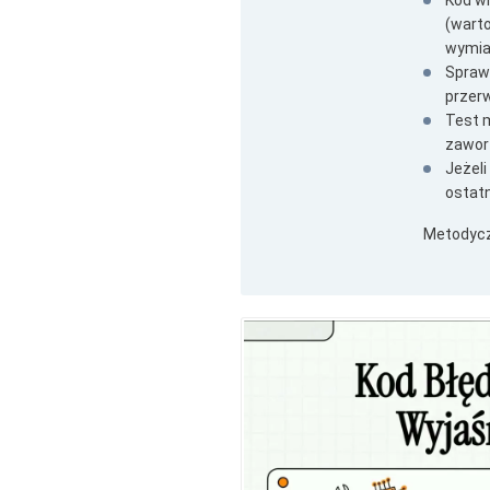
Kod w
(warto
wymia
Spraw
przer
Test 
zaworz
Jeżeli
ostatn
Metodycz