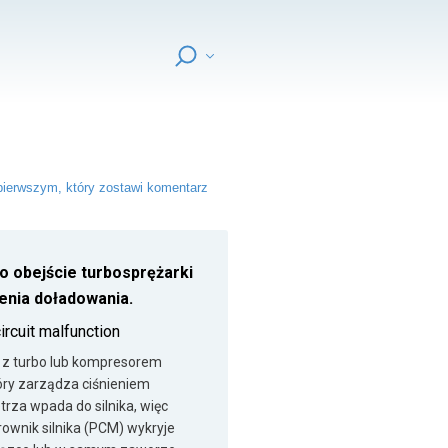
ierwszym, który zostawi komentarz
 obejście turbosprężarki
enia doładowania.
ircuit malfunction
u z turbo lub kompresorem
óry zarządza ciśnieniem
trza wpada do silnika, więc
rownik silnika (PCM) wykryje