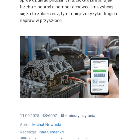
sprawdź układ podciśnienia, elektrozawór, a jak
trzeba – poproś o pomoc fachowca. Im szybciej
się za to zabierzesz, tym mniejsze ryzyko drogich
napraw w przyszłości.
11.09.2025
6007
4
minuty
czytania
Autor:
Michał Nowacki
Recenzja:
Inna Semenko