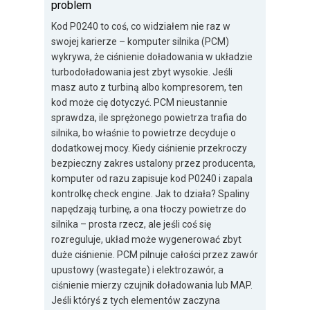
problem
Kod P0240 to coś, co widziałem nie raz w
swojej karierze – komputer silnika (PCM)
wykrywa, że ciśnienie doładowania w układzie
turbodoładowania jest zbyt wysokie. Jeśli
masz auto z turbiną albo kompresorem, ten
kod może cię dotyczyć. PCM nieustannie
sprawdza, ile sprężonego powietrza trafia do
silnika, bo właśnie to powietrze decyduje o
dodatkowej mocy. Kiedy ciśnienie przekroczy
bezpieczny zakres ustalony przez producenta,
komputer od razu zapisuje kod P0240 i zapala
kontrolkę check engine. Jak to działa? Spaliny
napędzają turbinę, a ona tłoczy powietrze do
silnika – prosta rzecz, ale jeśli coś się
rozreguluje, układ może wygenerować zbyt
duże ciśnienie. PCM pilnuje całości przez zawór
upustowy (wastegate) i elektrozawór, a
ciśnienie mierzy czujnik doładowania lub MAP.
Jeśli któryś z tych elementów zaczyna