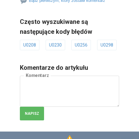
Bądź pierwszym, który zostawi komentarz
Często wyszukiwane są
następujące kody błędów
U0208
U0230
U0256
U0298
U0401
Komentarze do artykułu
Komentarz
NAPISZ