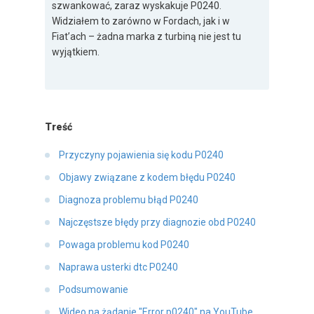
szwankować, zaraz wyskakuje P0240.
Widziałem to zarówno w Fordach, jak i w
Fiat’ach – żadna marka z turbiną nie jest tu
wyjątkiem.
Treść
Przyczyny pojawienia się kodu P0240
Objawy związane z kodem błędu P0240
Diagnoza problemu błąd P0240
Najczęstsze błędy przy diagnozie obd P0240
Powaga problemu kod P0240
Naprawa usterki dtc P0240
Podsumowanie
Wideo na żądanie "Error p0240" na YouTube