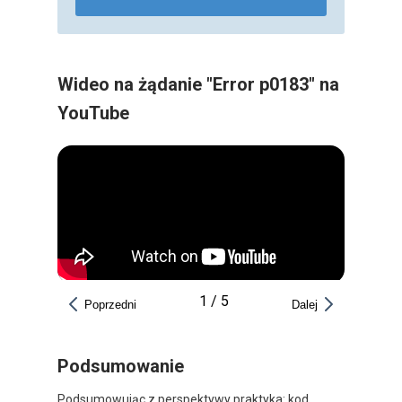
Wideo na żądanie "Error p0183" na
YouTube
1
/
5
Poprzedni
Dalej
Podsumowanie
Podsumowując z perspektywy praktyka: kod