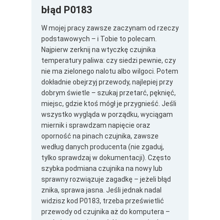
błąd P0183
W mojej pracy zawsze zaczynam od rzeczy
podstawowych – i Tobie to polecam.
Najpierw zerknij na wtyczkę czujnika
temperatury paliwa: czy siedzi pewnie, czy
nie ma zielonego nalotu albo wilgoci. Potem
dokładnie obejrzyj przewody, najlepiej przy
dobrym świetle – szukaj przetarć, pęknięć,
miejsc, gdzie ktoś mógł je przygnieść. Jeśli
wszystko wygląda w porządku, wyciągam
miernik i sprawdzam napięcie oraz
oporność na pinach czujnika, zawsze
według danych producenta (nie zgaduj,
tylko sprawdzaj w dokumentacji). Często
szybka podmiana czujnika na nowy lub
sprawny rozwiązuje zagadkę – jeżeli błąd
znika, sprawa jasna. Jeśli jednak nadal
widzisz kod P0183, trzeba prześwietlić
przewody od czujnika aż do komputera –