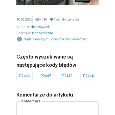
10.06.2025
4416
4
minuty
czytania
Autor:
Michał Nowacki
Recenzja:
Inna Semenko
Bądź pierwszym, który zostawi komentarz
Często wyszukiwane są
następujące kody błędów
P2446
P2447
P2448
P244A
P244
Komentarze do artykułu
Komentarz