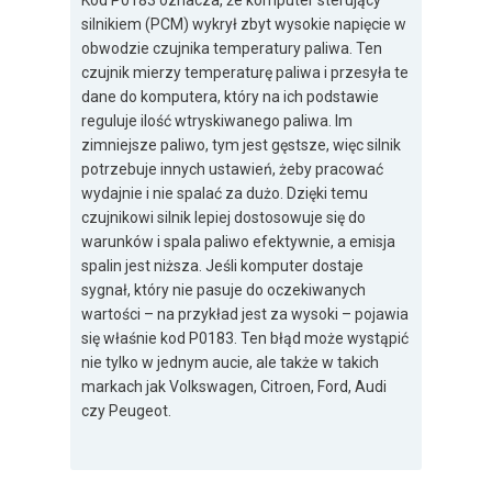
Kod P0183 oznacza, że komputer sterujący
silnikiem (PCM) wykrył zbyt wysokie napięcie w
obwodzie czujnika temperatury paliwa. Ten
czujnik mierzy temperaturę paliwa i przesyła te
dane do komputera, który na ich podstawie
reguluje ilość wtryskiwanego paliwa. Im
zimniejsze paliwo, tym jest gęstsze, więc silnik
potrzebuje innych ustawień, żeby pracować
wydajnie i nie spalać za dużo. Dzięki temu
czujnikowi silnik lepiej dostosowuje się do
warunków i spala paliwo efektywnie, a emisja
spalin jest niższa. Jeśli komputer dostaje
sygnał, który nie pasuje do oczekiwanych
wartości – na przykład jest za wysoki – pojawia
się właśnie kod P0183. Ten błąd może wystąpić
nie tylko w jednym aucie, ale także w takich
markach jak Volkswagen, Citroen, Ford, Audi
czy Peugeot.