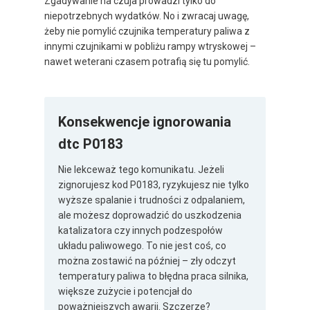
Zgadywanie na czuja prowadzi tylko do
niepotrzebnych wydatków. No i zwracaj uwagę,
żeby nie pomylić czujnika temperatury paliwa z
innymi czujnikami w pobliżu rampy wtryskowej –
nawet weterani czasem potrafią się tu pomylić.
Konsekwencje ignorowania
dtc P0183
Nie lekceważ tego komunikatu. Jeżeli
zignorujesz kod P0183, ryzykujesz nie tylko
wyższe spalanie i trudności z odpalaniem,
ale możesz doprowadzić do uszkodzenia
katalizatora czy innych podzespołów
układu paliwowego. To nie jest coś, co
można zostawić na później – zły odczyt
temperatury paliwa to błędna praca silnika,
większe zużycie i potencjał do
poważniejszych awarii. Szczerze?