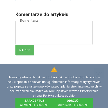
Komentarze do artykułu
Komentarz
NAPISZ
Używamy własnych plików cookie i plików cookie stron trzecich w
Licencja
celu ulepszania naszych usług, zbierania informacji statystycznych
Umowa z użytkownikiem serwisu
oraz, poprzez analizę nawyków przeglądania stron internetowych, w
Polityka prywatności
celu zapewnienia użytkownikowi lepszych wrażeń z korzystania
Polityka plików сookie
stroną.
Polityka plików cookie
.
ZAAKCEPTUJ
ODRZUĆ
©
2026 Institute of Diagnostics and Vehicle Intelligence
WSZYSTKIE PLIKI COOKIE
DODATKOWE PLIKI COOKIE
- niezależną organizacją non-profit (NPO).