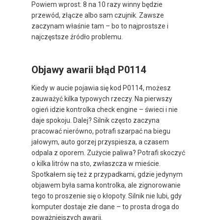
Powiem wprost: 8 na 10 razy winny będzie
przewód, złącze albo sam czujnik. Zawsze
zaczynam właśnie tam – bo to najprostsze i
najczęstsze źródło problemu.
Objawy awarii błąd P0114
Kiedy w aucie pojawia się kod P0114, możesz
zauważyć kilka typowych rzeczy. Na pierwszy
ogień idzie kontrolka check engine – świeci i nie
daje spokoju. Dalej? Silnik często zaczyna
pracować nierówno, potrafi szarpać na biegu
jałowym, auto gorzej przyspiesza, a czasem
odpala z oporem. Zużycie paliwa? Potrafi skoczyć
o kilka litrów na sto, zwłaszcza w mieście.
Spotkałem się też z przypadkami, gdzie jedynym
objawem była sama kontrolka, ale zignorowanie
tego to proszenie się o kłopoty. Silnik nie lubi, gdy
komputer dostaje złe dane – to prosta droga do
poważniejszych awarii.