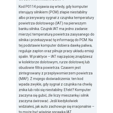
Kod P0114 pojawia się wtedy, gdy komputer
sterujący silnikiem (PCM) złapie niestabilny
albo przerywany sygnał z czujnika temperatury
powietrza dolotowego (IAT) na pierwszym
banku silnika. Czujnik IAT ma jedno zadanie:
mierzyć temperaturę powietrza zasysanego do
silnika i przekazywać tę informację do PCM. Na
tej podstawie komputer dobiera dawkę paliwa,
reguluje zapłon oraz pilnuje pracy układu emisji
spalin. W praktyce – IAT najczęściej znajdziesz
w kolektorze dolotowym, rurze dolotowej lub
obudowie filtra powietrza. Czasem jest
zintegrowany z przepływomierzem powietrza
(MAF). Z mojego doświadczenia: ten kod
wpada zwykle, gdy sygnał z czujnika na chwilę
znika lub robi się niestabilny. Efekt? Komputer
zaczyna się gubić, źle liczy mieszankę i silnik
zaczyna świrować. Jeśli kiedykolwiek
widziałeś, jak auto zachowuje się irracjonalnie –
to może być właśnie sprawka IAT.