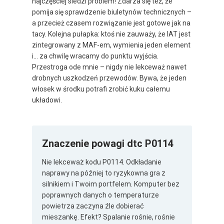
najczęściej siedzi problem! Zdarza się też, że
pomija się sprawdzenie biuletynów technicznych –
a przecież czasem rozwiązanie jest gotowe jak na
tacy. Kolejna pułapka: ktoś nie zauważy, że IAT jest
zintegrowany z MAF-em, wymienia jeden element
i... za chwilę wracamy do punktu wyjścia.
Przestroga ode mnie – nigdy nie lekceważ nawet
drobnych uszkodzeń przewodów. Bywa, że jeden
włosek w środku potrafi zrobić kuku całemu
układowi.
Znaczenie powagi dtc P0114
Nie lekceważ kodu P0114. Odkładanie
naprawy na później to ryzykowna gra z
silnikiem i Twoim portfelem. Komputer bez
poprawnych danych o temperaturze
powietrza zaczyna źle dobierać
mieszankę. Efekt? Spalanie rośnie, rośnie