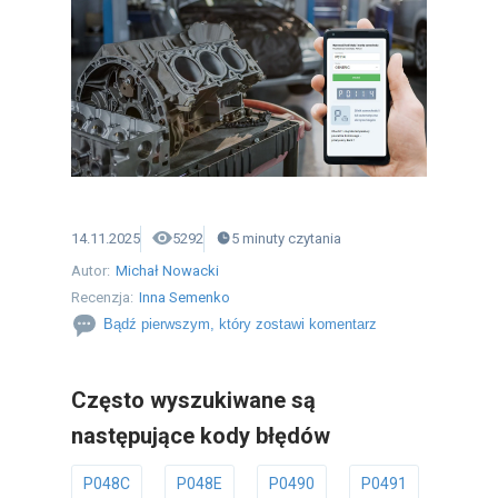
14.11.2025
5292
5
minuty
czytania
Autor:
Michał Nowacki
Recenzja:
Inna Semenko
Bądź pierwszym, który zostawi komentarz
Często wyszukiwane są
następujące kody błędów
P048C
P048E
P0490
P0491
P049