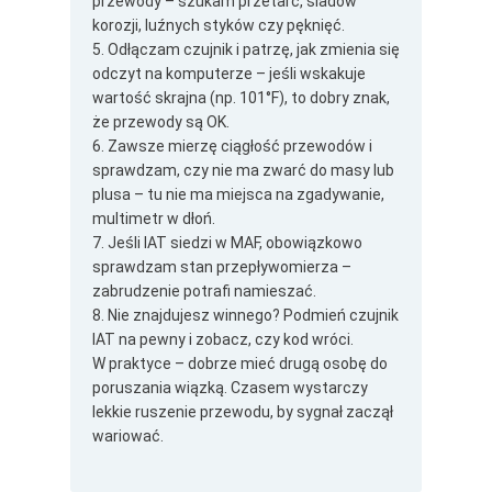
przewody – szukam przetarć, śladów
korozji, luźnych styków czy pęknięć.
5. Odłączam czujnik i patrzę, jak zmienia się
odczyt na komputerze – jeśli wskakuje
wartość skrajna (np. 101°F), to dobry znak,
że przewody są OK.
6. Zawsze mierzę ciągłość przewodów i
sprawdzam, czy nie ma zwarć do masy lub
plusa – tu nie ma miejsca na zgadywanie,
multimetr w dłoń.
7. Jeśli IAT siedzi w MAF, obowiązkowo
sprawdzam stan przepływomierza –
zabrudzenie potrafi namieszać.
8. Nie znajdujesz winnego? Podmień czujnik
IAT na pewny i zobacz, czy kod wróci.
W praktyce – dobrze mieć drugą osobę do
poruszania wiązką. Czasem wystarczy
lekkie ruszenie przewodu, by sygnał zaczął
wariować.