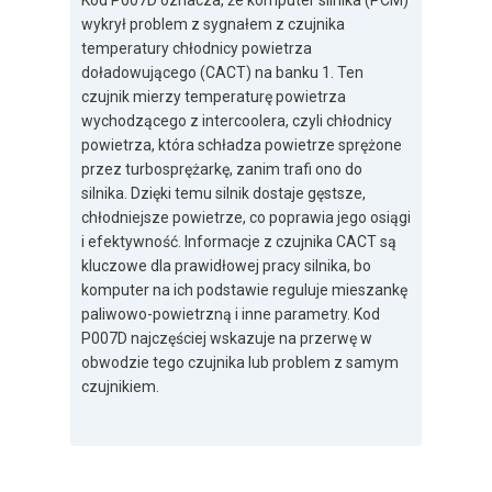
Kod P007D oznacza, że komputer silnika (PCM)
wykrył problem z sygnałem z czujnika
temperatury chłodnicy powietrza
doładowującego (CACT) na banku 1. Ten
czujnik mierzy temperaturę powietrza
wychodzącego z intercoolera, czyli chłodnicy
powietrza, która schładza powietrze sprężone
przez turbosprężarkę, zanim trafi ono do
silnika. Dzięki temu silnik dostaje gęstsze,
chłodniejsze powietrze, co poprawia jego osiągi
i efektywność. Informacje z czujnika CACT są
kluczowe dla prawidłowej pracy silnika, bo
komputer na ich podstawie reguluje mieszankę
paliwowo-powietrzną i inne parametry. Kod
P007D najczęściej wskazuje na przerwę w
obwodzie tego czujnika lub problem z samym
czujnikiem.