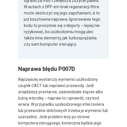
ogranicza moc i zwiększa zużycie paliwa.
W autach z DPF-em brak regeneracji filtra
może skończyć się jego zapchaniem, a to
już kosztowna naprawa. Ignorowanie tego
kodu to proszenie się o kłopoty – lepiej nie
ryzykować, bo uszkodzeniu mogą ulec
także inne elementy, jak turbosprężarka
czy sam komputer sterujący.
Naprawa błędu P007D
Najczęściej wystarczy wymienić uszkodzony
czujnik CACT lub naprawić przewody. Jeśli
znajdziesz przetarcie, zaśniedziałe złącze albo
luźną wtyczkę – napraw to i sprawdź, czy kod
wraca. W przypadku uszkodzonego intercoolera
lub przewodów dolotowych trzeba je wymienić lub
uszczelnić. Jeśli problem leży po stronie
komputera sterującego, konieczna będzie jego