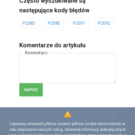
Często wyszukiwane są
następujące kody błędów
P208D
P208E
P2091
P2092
P209
Komentarze do artykułu
Komentarz
NAPISZ
Używamy własnych plików cookie i plików cookie stron trzecich w
Licencja
celu ulepszania naszych usług, zbierania informacji statystycznych
Umowa z użytkownikiem serwisu