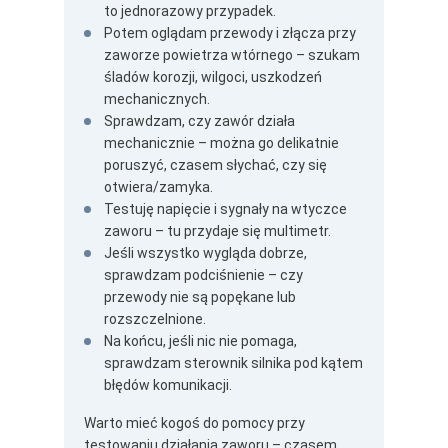
to jednorazowy przypadek.
Potem oglądam przewody i złącza przy
zaworze powietrza wtórnego – szukam
śladów korozji, wilgoci, uszkodzeń
mechanicznych.
Sprawdzam, czy zawór działa
mechanicznie – można go delikatnie
poruszyć, czasem słychać, czy się
otwiera/zamyka.
Testuję napięcie i sygnały na wtyczce
zaworu – tu przydaje się multimetr.
Jeśli wszystko wygląda dobrze,
sprawdzam podciśnienie – czy
przewody nie są popękane lub
rozszczelnione.
Na końcu, jeśli nic nie pomaga,
sprawdzam sterownik silnika pod kątem
błędów komunikacji.
Warto mieć kogoś do pomocy przy
testowaniu działania zaworu – czasem