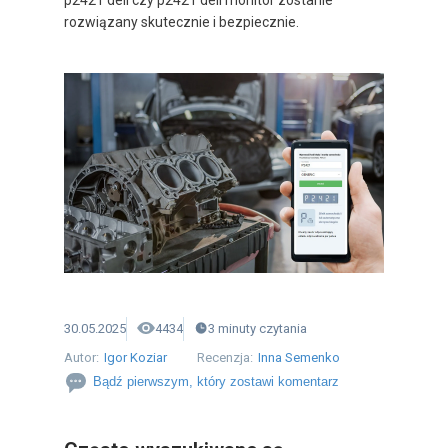
p2421 dell czy p2421 dell monitor zostanie
rozwiązany skutecznie i bezpiecznie.
30.05.2025
4434
3
minuty
czytania
Autor:
Igor Koziar
Recenzja:
Inna Semenko
Bądź pierwszym, który zostawi komentarz